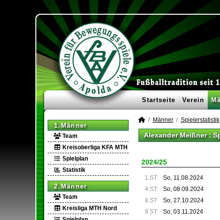
Startseite
Verein
Mä
Männer
Spielerstatistik
1.Männer
Alexander Meißner : S
Team
Kreisoberliga KFA MTH
Spielplan
2024/25
Statistik
1.ST
So, 11.08.2024
2.Männer
4.ST
So, 08.09.2024
Team
8.ST
So, 27.10.2024
Kreisliga MTH Nord
9.ST
So, 03.11.2024
Spielplan