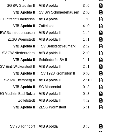
SG BW Stadtilm II
:
VfB Apolda
3 : 6
VfB Apolda II
:
SV BW Schmiedehausen
2 : 0
G Eintracht Obernissa
:
VfB Apolda
1 : 0
VfB Apolda II
:
Zottelstedt
4 : 0
 BW Schmiedehausen
:
VfB Apolda II
1 : 4
ZLSG Wormstedt
:
VfB Apolda II
1 : 1
VfB Apolda II
:
TSV BerlstedtNeumark
2 : 2
SV GW Niedertrebra
:
VfB Apolda II
2 : 0
VfB Apolda II
:
Schöndorfer SV II
1 : 1
SV Eintr.Wickerstedt II
:
VfB Apolda II
2 : 1
VfB Apolda II
:
TSV 1928 Kromsdorf II
6 : 0
SV Am Ettersberg II
:
VfB Apolda II
2 : 10
VfB Apolda II
:
SG Moorental
0 : 3
SG Medizin Bad Sulza
:
VfB Apolda II
0 : 3
Zottelstedt
:
VfB Apolda II
4 : 2
VfB Apolda II
:
ZLSG Wormstedt
5 : 1
SV 70 Tonndorf
:
VfB Apolda
3 : 5