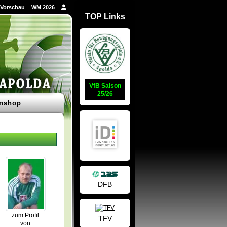
Vorschau
WM 2026
TOP Links
VfB Saison
25/26
nshop
DFB
zum Profil
TFV
von