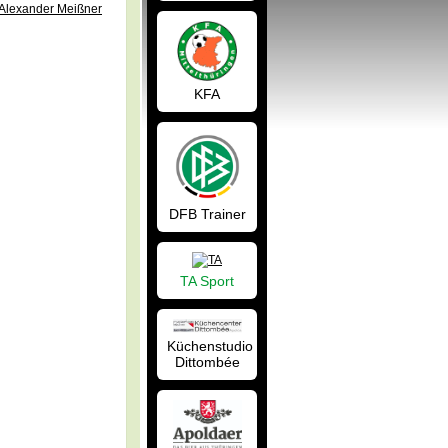
Alexander Meißner
KFA
DFB Trainer
TA Sport
Küchenstudio
Dittombée