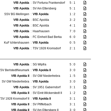
VfB Apolda
:
SV Fortuna Frankendorf
5 : 1
VfB Apolda
:
SV Am Ettersberg
5 : 1
SSV BG Mellingen
:
VfB Apolda
1 : 2
VfB Apolda
:
BSC Apolda
3 : 2
VfB Apolda
:
BSC Apolda
4 : 1
VfB Apolda
:
Haarhausen
7 : 0
VfB Apolda
:
FC Einheit Bad Berka
6 : 0
KuF Ichtershausen
:
VfB Apolda
0 : 5
VfB Apolda
:
TSV 1928 Kromsdorf
2 : 1
VfB Apolda
:
SG Wipfra
5 : 0
TSV BerlstedtNeumark
:
VfB Apolda II
3 : 0
VfB Apolda II
:
SV GW Niedertrebra
1 : 5
SV GW Niedertrebra
:
VfB Apolda
3 : 0
VfB Apolda
:
SV 1951 Gaberndorf
3 : 1
VfB Apolda II
:
SV Eintr.Wickerstedt II
1 : 2
TSV 1928 Kromsdorf II
:
VfB Apolda II
3 : 1
VfB Apolda II
:
SV Pfiffelbach
3 : 1
VfB Apolda II
:
SV Am Ettersberg II
3 : 0