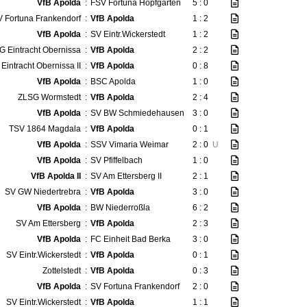
VfB Apolda
:
FSV Fortuna Hopfgarten
5 : 0
 Fortuna Frankendorf
:
VfB Apolda
1 : 2
VfB Apolda
:
SV Eintr.Wickerstedt
1 : 2
G Eintracht Obernissa
:
VfB Apolda
2 : 2
Eintracht Obernissa II
:
VfB Apolda
0 : 8
VfB Apolda
:
BSC Apolda
1 : 0
ZLSG Wormstedt
:
VfB Apolda
2 : 4
VfB Apolda
:
SV BW Schmiedehausen
3 : 0
TSV 1864 Magdala
:
VfB Apolda
0 : 1
VfB Apolda
:
SSV Vimaria Weimar
2 : 0
U
VfB Apolda
:
SV Pfiffelbach
1 : 0
VfB Apolda II
:
SV Am Ettersberg II
2 : 1
SV GW Niedertrebra
:
VfB Apolda
3 : 0
VfB Apolda
:
BW Niederroßla
6 : 2
SV Am Ettersberg
:
VfB Apolda
2 : 3
VfB Apolda
:
FC Einheit Bad Berka
3 : 0
SV Eintr.Wickerstedt
:
VfB Apolda
0 : 1
Zottelstedt
:
VfB Apolda
0 : 3
VfB Apolda
:
SV Fortuna Frankendorf
2 : 0
SV Eintr.Wickerstedt
:
VfB Apolda
1 : 1