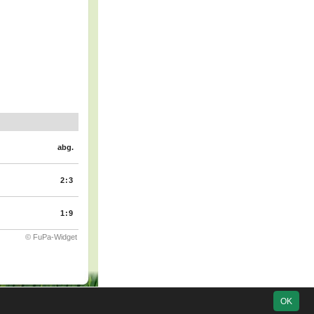
abg.
2:3
1:9
© FuPa-Widget
 2006-2026
soccero.de
OK