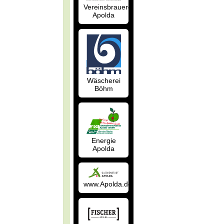
Vereinsbrauerei
Apolda
Wäscherei
Böhm
Energie
Apolda
www.Apolda.de