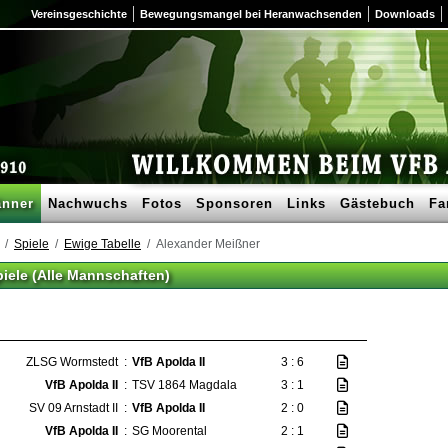
Vereinsgeschichte
Bewegungsmangel bei Heranwachsenden
Downloads
nner
Nachwuchs
Fotos
Sponsoren
Links
Gästebuch
Fa
Spiele
Ewige Tabelle
Alexander Meißner
piele (Alle Mannschaften)
ZLSG Wormstedt
:
VfB Apolda II
3 : 6
VfB Apolda II
:
TSV 1864 Magdala
3 : 1
SV 09 Arnstadt II
:
VfB Apolda II
2 : 0
VfB Apolda II
:
SG Moorental
2 : 1