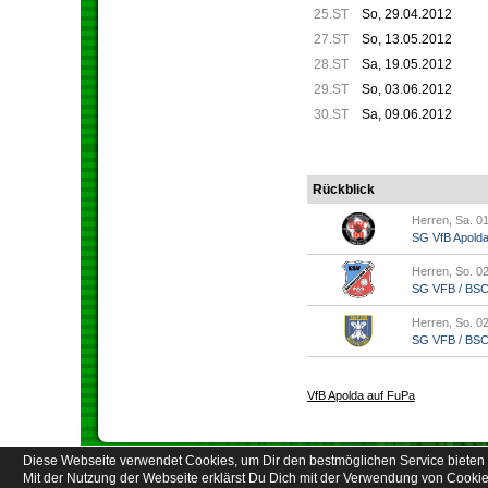
25.ST
So, 29.04.2012
27.ST
So, 13.05.2012
28.ST
Sa, 19.05.2012
29.ST
So, 03.06.2012
30.ST
Sa, 09.06.2012
Rückblick
Herren, Sa. 01
SG VfB Apold
Herren, So. 02
SG VFB / BSC A
Herren, So. 02
SG VFB / BSC A
VfB Apolda auf FuPa
Diese Webseite verwendet Cookies, um Dir den bestmöglichen Service bieten 
Besucherstatistik
Kont
Mit der Nutzung der Webseite erklärst Du Dich mit der Verwendung von Cookie