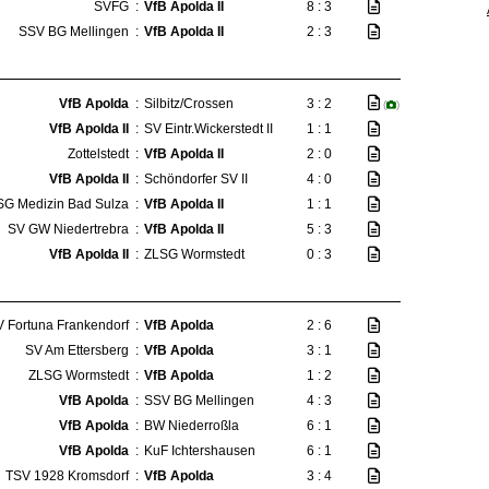
SVFG
:
VfB Apolda II
8 : 3
SSV BG Mellingen
:
VfB Apolda II
2 : 3
VfB Apolda
:
Silbitz/Crossen
3 : 2
(
)
VfB Apolda II
:
SV Eintr.Wickerstedt II
1 : 1
Zottelstedt
:
VfB Apolda II
2 : 0
VfB Apolda II
:
Schöndorfer SV II
4 : 0
SG Medizin Bad Sulza
:
VfB Apolda II
1 : 1
SV GW Niedertrebra
:
VfB Apolda II
5 : 3
VfB Apolda II
:
ZLSG Wormstedt
0 : 3
 Fortuna Frankendorf
:
VfB Apolda
2 : 6
SV Am Ettersberg
:
VfB Apolda
3 : 1
ZLSG Wormstedt
:
VfB Apolda
1 : 2
VfB Apolda
:
SSV BG Mellingen
4 : 3
VfB Apolda
:
BW Niederroßla
6 : 1
VfB Apolda
:
KuF Ichtershausen
6 : 1
TSV 1928 Kromsdorf
:
VfB Apolda
3 : 4