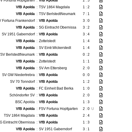
V Fortuna Hopfgarten
:
VfB Apolda
2 : 5
VfB Apolda
:
TSV 1864 Magdala
1 : 2
VfB Apolda
:
TSV BerlstedtNeumark
7 : 1
 Fortuna Frankendorf
:
VfB Apolda
3 : 0
VfB Apolda
:
SG Eintracht Obernissa
3 : 2
SV 1951 Gaberndorf
:
VfB Apolda
3 : 4
VfB Apolda
:
Zottelstedt
1 : 4
VfB Apolda
:
SV Eintr.Wickerstedt
1 : 4
TSV BerlstedtNeumark
:
VfB Apolda
0 : 2
VfB Apolda
:
Zottelstedt
1 : 1
VfB Apolda
:
SV Am Ettersberg
2 : 0
SV GW Niedertrebra
:
VfB Apolda
0 : 0
SV 70 Tonndorf
:
VfB Apolda
1 : 2
VfB Apolda
:
FC Einheit Bad Berka
1 : 0
Schöndorfer SV
:
VfB Apolda
2 : 0
BSC Apolda
:
VfB Apolda
1 : 3
VfB Apolda
:
FSV Fortuna Hopfgarten
2 : 0
U
TSV 1864 Magdala
:
VfB Apolda
2 : 4
G Eintracht Obernissa
:
VfB Apolda
1 : 3
VfB Apolda
:
SV 1951 Gaberndorf
3 : 1