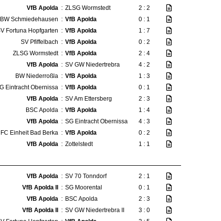
VfB Apolda
:
ZLSG Wormstedt
2 : 2
 BW Schmiedehausen
:
VfB Apolda
0 : 1
V Fortuna Hopfgarten
:
VfB Apolda
1 : 7
SV Pfiffelbach
:
VfB Apolda
0 : 2
ZLSG Wormstedt
:
VfB Apolda
2 : 4
VfB Apolda
:
SV GW Niedertrebra
4 : 2
BW Niederroßla
:
VfB Apolda
1 : 3
G Eintracht Obernissa
:
VfB Apolda
0 : 1
VfB Apolda
:
SV Am Ettersberg
2 : 3
BSC Apolda
:
VfB Apolda
1 : 4
VfB Apolda
:
SG Eintracht Obernissa
4 : 3
FC Einheit Bad Berka
:
VfB Apolda
0 : 2
VfB Apolda
:
Zottelstedt
1 : 1
VfB Apolda
:
SV 70 Tonndorf
2 : 1
VfB Apolda II
:
SG Moorental
0 : 1
VfB Apolda
:
BSC Apolda
2 : 3
VfB Apolda II
:
SV GW Niedertrebra II
3 : 0