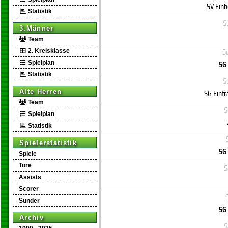
SV Einh
Statistik
S
3.Männer
Team
S
2. Kreisklasse
SG
Spielplan
Statistik
S
SG Eint
Alte Herren
Team
S
Spielplan
Statistik
Spielerstatistik
SG
Spiele
Tore
S
Assists
Scorer
Sünder
SG
Archiv
S