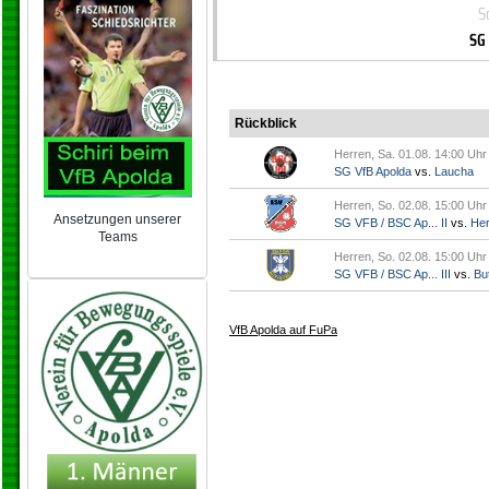
S
SG
Rückblick
Herren, Sa. 01.08. 14:00 Uhr
SG VfB Apolda
vs.
Laucha
Herren, So. 02.08. 15:00 Uhr
Ansetzungen unserer
SG VFB / BSC Ap... II
vs.
Her
Teams
NEU 2024/25
Herren, So. 02.08. 15:00 Uhr
SG VFB / BSC Ap... III
vs.
But
VfB Apolda auf FuPa