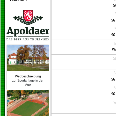
1990 - 2025
S
S
SG
S
SG
S
We
S
S
Wegbeschreibung
SG
zur Sportanlage in der
Aue
S
SG
S