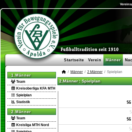
Vereins
Startseite
Verein
Männer
Na
Männer
2.Männer
Spielplan
1.Männer
2.Männer :
Spielplan
Team
Kreisoberliga KFA MTH
Spielplan
SG
Statistik
S
2.Männer
SG
Team
Kreisliga MTH Nord
S
Spielplan