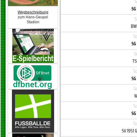
S
SG
Wegbeschreibung
zum Hans-Geupel
S
Stadion
BW 
So
SG
S
TS
So
SG
S
W
So
SG
Sa
SV 1951 