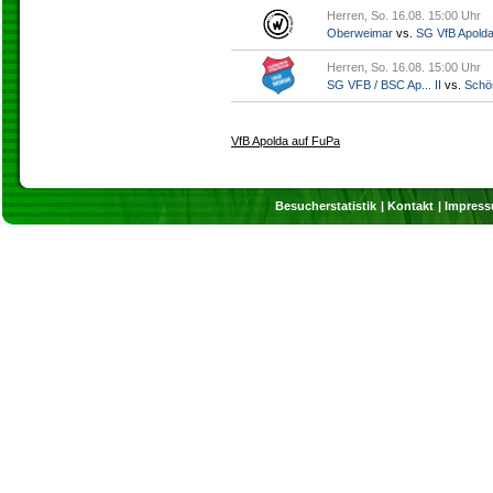
Herren, So. 16.08. 15:00 Uhr
Oberweimar
vs.
SG VfB Apold
Herren, So. 16.08. 15:00 Uhr
SG VFB / BSC Ap... II
vs.
Schö
VfB Apolda auf FuPa
Besucherstatistik
Kontakt
Impres