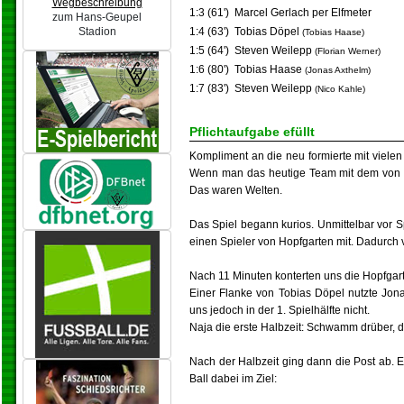
Wegbeschreibung
1:3 (61')
Marcel Gerlach per Elfmeter
zum Hans-Geupel
1:4 (63')
Tobias Döpel
Stadion
(Tobias Haase)
1:5 (64')
Steven Weilepp
(Florian Werner)
1:6 (80')
Tobias Haase
(Jonas Axthelm)
1:7 (83')
Steven Weilepp
(Nico Kahle)
Pflichtaufgabe efüllt
Kompliment an die neu formierte mit viele
Wenn man das heutige Team mit dem von uns 
Das waren Welten.
Das Spiel begann kurios. Unmittelbar vor 
einen Spieler von Hopfgarten mit. Dadurch 
Nach 11 Minuten konterten uns die Hopfgart
Einer Flanke von Tobias Döpel nutzte Jona
uns jedoch in der 1. Spielhälfte nicht.
Naja die erste Halbzeit: Schwamm drüber, di
Nach der Halbzeit ging dann die Post ab. E
Ball dabei im Ziel: