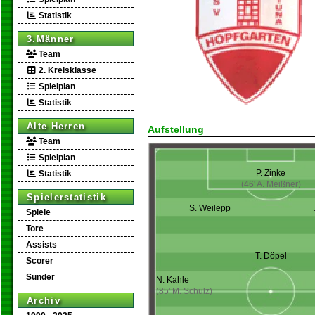
Statistik
3.Männer
Team
2. Kreisklasse
Spielplan
Statistik
Alte Herren
Aufstellung
Team
Spielplan
P. Zinke
Statistik
(46' A. Meißner)
Spielerstatistik
S. Weilepp
Spiele
Tore
Assists
T. Döpel
Scorer
Sünder
N. Kahle
(85' M. Schulz)
Archiv