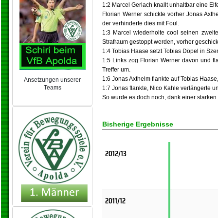
1:2 Marcel Gerlach knallt unhaltbar eine Elfe
Florian Werner schickte vorher Jonas Axthe
der verhinderte dies mit Foul.
1:3 Marcel wiederholte cool seinen zweit
Strafraum gestoppt werden, vorher geschic
1:4 Tobias Haase setzt Tobias Döpel in Sze
1:5 Links zog Florian Werner davon und fl
Treffer um.
1:6 Jonas Axthelm flankte auf Tobias Haase,
Ansetzungen unserer
Teams
1:7 Jonas flankte, Nico Kahle verlängerte u
NEU 2024/25
So wurde es doch noch, dank einer starken 
Bisherige Ergebnisse
2012/13
2011/12