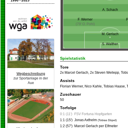
1990 - 2025
A. Schach
F. Werner
P
(79' O. Pohl)
M. Gerlach
S. Walther
Spielstatistik
Tore
2x Marcel Gerlach
,
2x Steven Weilepp
,
Tobi
Wegbeschreibung
zur Sportanlage in der
Assists
Aue
Florian Werner
,
Nico Kahle
,
Tobias Haase
,
Zuschauer
50
Torfolge
0:1 (11')
FSV Fortuna Hopfgarten
1:1 (15')
Jonas Axthelm
(Tobias Döpel)
1:2 (57')
Marcel Gerlach per Elfmeter