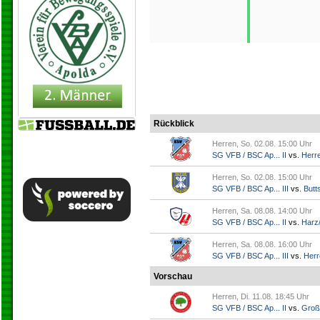
Rückblick
Herren, So. 02.08. 15:00 Uhr
SG VFB / BSC Ap... II
vs.
Herr
Herren, So. 02.08. 15:00 Uhr
SG VFB / BSC Ap... III
vs.
Butts
Herren, Sa. 08.08. 14:00 Uhr
SG VFB / BSC Ap... II
vs.
Harz/
Herren, Sa. 08.08. 16:00 Uhr
SG VFB / BSC Ap... III
vs.
Herr
Vorschau
Herren, Di. 11.08. 18:45 Uhr
SG VFB / BSC Ap... II
vs.
Groß