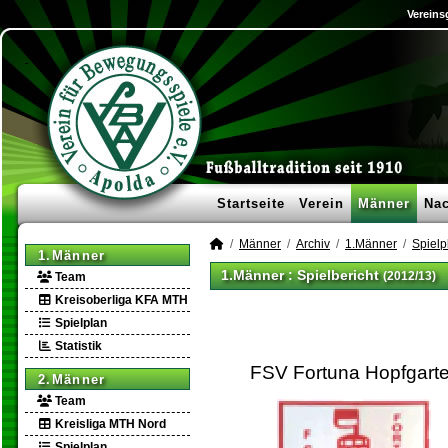
Vereins
Startseite
Verein
Männer
Na
Männer
Archiv
1.Männer
Spielp
1.Männer
1.Männer :
Spielbericht
(2012/13)
Team
Kreisoberliga KFA MTH
Spielplan
Statistik
FSV Fortuna Hopfgart
2.Männer
Team
Kreisliga MTH Nord
Spielplan