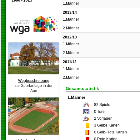
1990 - 2025
1.Männer
2013/14
1.Männer
2.Männer
2012/13
1.Männer
2.Männer
2011/12
1.Männer
2.Männer
Wegbeschreibung
zur Sportanlage in der
Gesamtstatistik
Aue
1.Männer
82
Spiele
0
Tore
2
Vorlagen
3
Gelbe Karten
0
Gelb-Rote Karten
0
Rote Karten