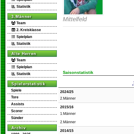
Statistik
3.Männer
Mittelfeld
Team
2. Kreisklasse
Spielplan
Statistik
Alte Herren
Team
Spielplan
Saisonstatistik
Statistik
Spielerstatistik
Spiele
2024/25
Tore
2.Männer
Assists
2015/16
Scorer
1.Männer
Sünder
2.Männer
Archiv
2014/15