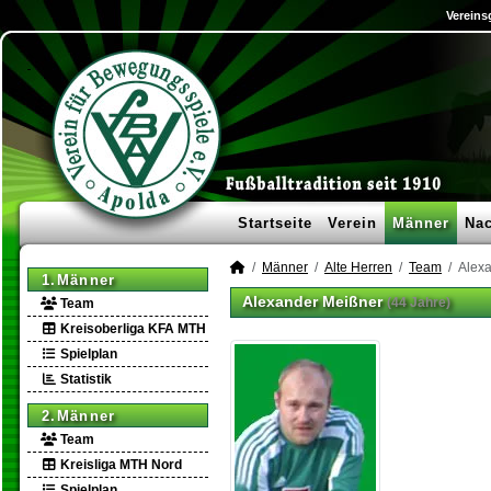
Vereins
Startseite
Verein
Männer
Na
Männer
Alte Herren
Team
Alex
1.Männer
Alexander Meißner
(44 Jahre)
Team
Kreisoberliga KFA MTH
Spielplan
Statistik
2.Männer
Team
Kreisliga MTH Nord
Spielplan