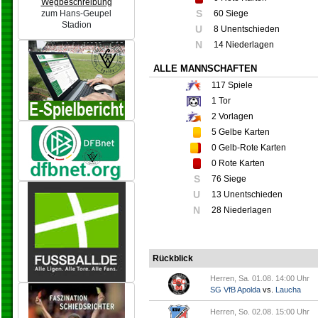
Wegbeschreibung
S
zum Hans-Geupel
60 Siege
Stadion
U
8 Unentschieden
N
14 Niederlagen
ALLE MANNSCHAFTEN
117
Spiele
1
Tor
2
Vorlagen
5
Gelbe Karten
0
Gelb-Rote Karten
0
Rote Karten
S
76 Siege
U
13 Unentschieden
N
28 Niederlagen
Rückblick
Herren, Sa. 01.08. 14:00 Uhr
SG VfB Apolda
vs.
Laucha
Herren, So. 02.08. 15:00 Uhr