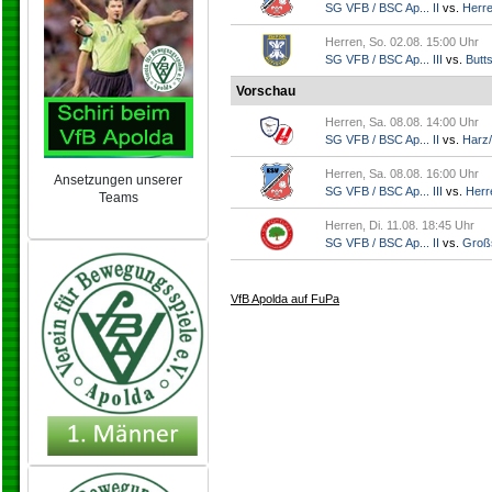
SG VFB / BSC Ap... II
vs.
Herr
Herren, So. 02.08. 15:00 Uhr
SG VFB / BSC Ap... III
vs.
Butts
Vorschau
Herren, Sa. 08.08. 14:00 Uhr
SG VFB / BSC Ap... II
vs.
Harz/
Herren, Sa. 08.08. 16:00 Uhr
Ansetzungen unserer
SG VFB / BSC Ap... III
vs.
Herr
Teams
NEU 2024/25
Herren, Di. 11.08. 18:45 Uhr
SG VFB / BSC Ap... II
vs.
Groß
VfB Apolda auf FuPa