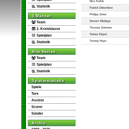
Nico Kahle
Statistik
Patrick Dittombee
Philipp Zinke
3.Männer
Steven Weilepp
Team
Thomas Grimmer
2. Kreisklasse
Tobias Döpel
Spielplan
Tommy Hayn
Statistik
Alte Herren
Team
Spielplan
Statistik
Spielerstatistik
Spiele
Tore
Assists
Scorer
Sünder
Archiv