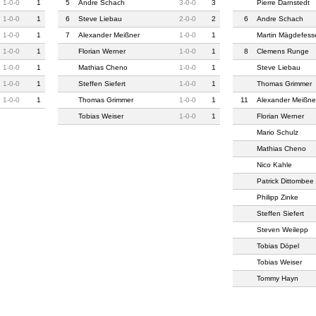
1
-
0
-
0
1
5
Andre Schach
3
-
0
-
0
3
Pierre Darnstedt
1
-
0
-
0
1
6
Steve Liebau
2
-
0
-
0
2
6
Andre Schach
1
-
0
-
0
1
7
Alexander Meißner
1
-
0
-
0
1
Martin Mägdefess
1
-
0
-
0
1
Florian Werner
1
-
0
-
0
1
8
Clemens Runge
1
-
0
-
0
1
Mathias Cheno
1
-
0
-
0
1
Steve Liebau
1
-
0
-
0
1
Steffen Siefert
1
-
0
-
0
1
Thomas Grimmer
1
-
0
-
0
1
Thomas Grimmer
1
-
0
-
0
1
11
Alexander Meißne
Tobias Weiser
1
-
0
-
0
1
Florian Werner
Mario Schulz
Mathias Cheno
Nico Kahle
Patrick Dittombee
Philipp Zinke
Steffen Siefert
Steven Weilepp
Tobias Döpel
Tobias Weiser
Tommy Hayn