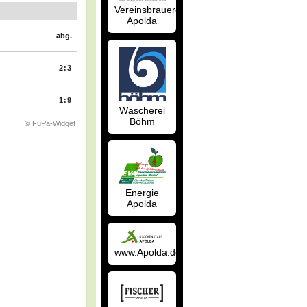
Vereinsbrauerei
Apolda
abg.
2:3
1:9
Wäscherei
Böhm
© FuPa-Widget
Energie
Apolda
www.Apolda.de