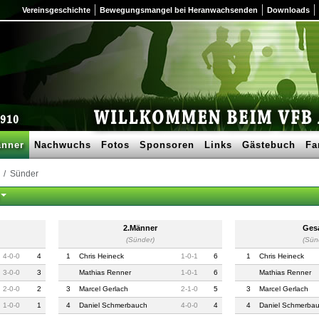
Vereinsgeschichte
Bewegungsmangel bei Heranwachsenden
Downloads
nner
Nachwuchs
Fotos
Sponsoren
Links
Gästebuch
Fa
Sünder
2.Männer
Ges
(Sünder)
(Sün
4
-
0
-
0
4
1
Chris Heineck
1
-
0
-
1
6
1
Chris Heineck
3
-
0
-
0
3
Mathias Renner
1
-
0
-
1
6
Mathias Renner
2
-
0
-
0
2
3
Marcel Gerlach
2
-
1
-
0
5
3
Marcel Gerlach
1
-
0
-
0
1
4
Daniel Schmerbauch
4
-
0
-
0
4
4
Daniel Schmerba