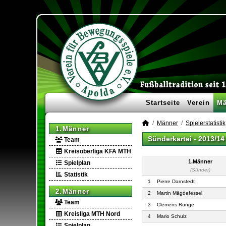
Startseite
Verein
Mä
Männer
Spielerstatistik
1.Männer
Sünderkartei -
2013/14
Team
Kreisoberliga KFA MTH
1.Männer
Spielplan
(Sünder)
Statistik
1
Pierre Darnstedt
2.Männer
2
Martin Mägdefessel
Team
3
Clemens Runge
Kreisliga MTH Nord
4
Mario Schulz
Spielplan