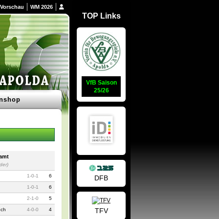
Vorschau
WM 2026
TOP Links
VfB Saison
25/26
nshop
amt
der)
1
-
0
-
1
6
DFB
1
-
0
-
1
6
2
-
1
-
0
5
TFV
uch
4
-
0
-
0
4