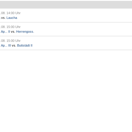
.08. 14:00 Uhr
a
vs.
Laucha
.08. 15:00 Uhr
p... II
vs.
Herrengoss.
.08. 15:00 Uhr
p... III
vs.
Buttstädt II