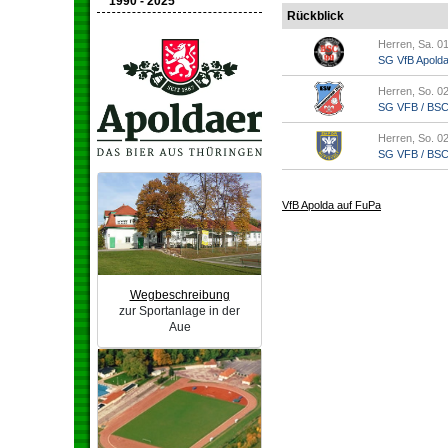
1990 - 2025
Rückblick
Herren, Sa. 01
SG VfB Apold
Herren, So. 02
SG VFB / BSC A
Herren, So. 02
SG VFB / BSC A
VfB Apolda auf FuPa
Wegbeschreibung
zur Sportanlage in der
Aue