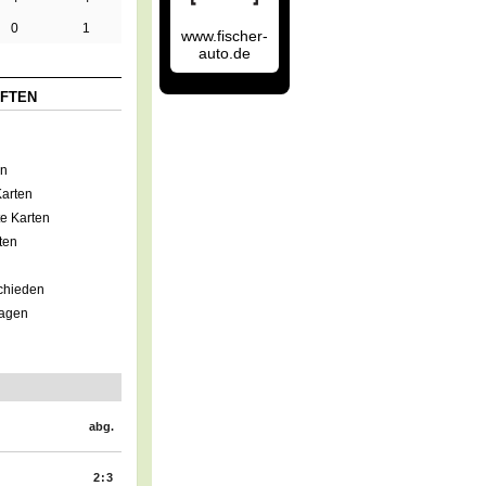
0
1
www.fischer-
auto.de
FTEN
en
arten
e Karten
ten
chieden
lagen
abg.
2:3