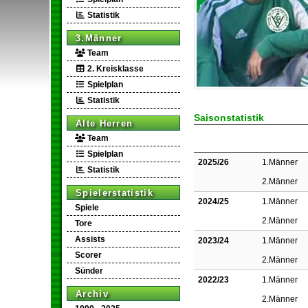
Statistik
3.Männer
Team
2. Kreisklasse
Spielplan
Statistik
Saisonstatistik
Alte Herren
Team
Spielplan
2025/26
1.Männer
Statistik
2.Männer
Spielerstatistik
2024/25
1.Männer
Spiele
2.Männer
Tore
Assists
2023/24
1.Männer
Scorer
2.Männer
Sünder
2022/23
1.Männer
Archiv
2.Männer