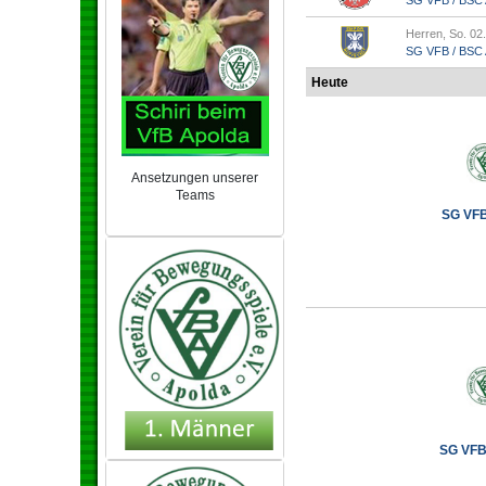
SG VFB / BSC A
Herren, So. 02
SG VFB / BSC Ap
Heute
Ansetzungen unserer
Teams
SG VFB 
NEU 2024/25
SG VFB 