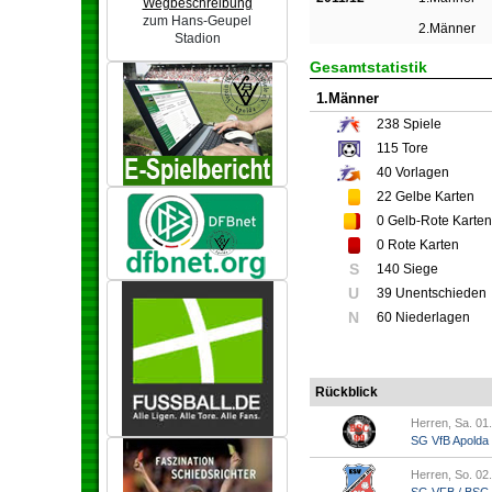
Wegbeschreibung
zum Hans-Geupel
2.Männer
Stadion
Gesamtstatistik
1.Männer
238
Spiele
115
Tore
40
Vorlagen
22
Gelbe Karten
0
Gelb-Rote Karten
0
Rote Karten
S
140 Siege
U
39 Unentschieden
N
60 Niederlagen
Rückblick
Herren, Sa. 01
SG VfB Apolda
Herren, So. 02