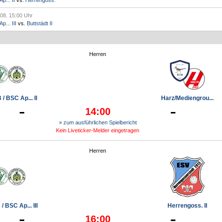
p... II
vs.
Herrengoss.
.08. 15:00 Uhr
... III
vs.
Buttstädt II
Herren
/ BSC Ap... II
Harz/Mediengrou...
-
-
14:00
» zum ausführlichen Spielbericht
Kein Liveticker-Melder eingetragen
Herren
/ BSC Ap... III
Herrengoss. II
-
-
16:00