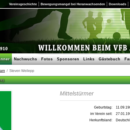
Vereinsgeschichte
Bewegungsmangel bei Heranwachsenden
Downloads
nner
Nachwuchs
Fotos
Sponsoren
Links
Gästebuch
Fa
eam
Steven Weilepp
re)
Mittelstürmer
Geburtstag:
11.09.19
im Verein seit:
27.01.1
Herkunftsland:
Deutsch