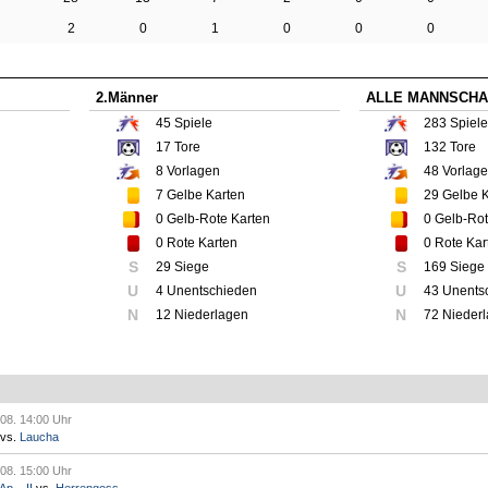
2
0
1
0
0
0
2.Männer
ALLE MANNSCHA
45
Spiele
283
Spiele
17
Tore
132
Tore
8
Vorlagen
48
Vorlag
7
Gelbe Karten
29
Gelbe K
0
Gelb-Rote Karten
0
Gelb-Rot
0
Rote Karten
0
Rote Kar
S
S
29 Siege
169 Siege
U
U
4 Unentschieden
43 Unents
N
N
12 Niederlagen
72 Nieder
.08. 14:00 Uhr
vs.
Laucha
.08. 15:00 Uhr