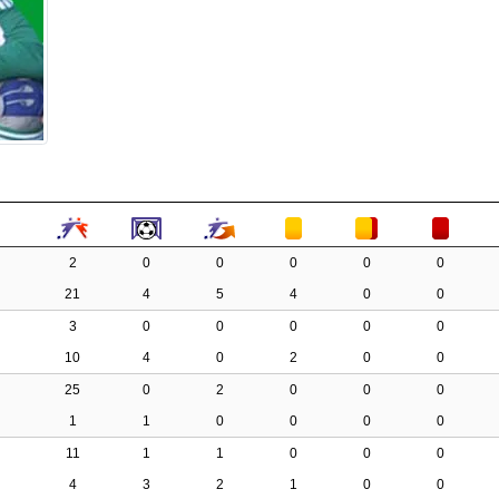
2
0
0
0
0
0
21
4
5
4
0
0
3
0
0
0
0
0
10
4
0
2
0
0
25
0
2
0
0
0
1
1
0
0
0
0
11
1
1
0
0
0
4
3
2
1
0
0