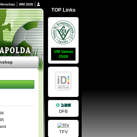
Vorschau
WM 2026
TOP Links
VfB Saison
25/26
nshop
DFB
88
995
land
TFV