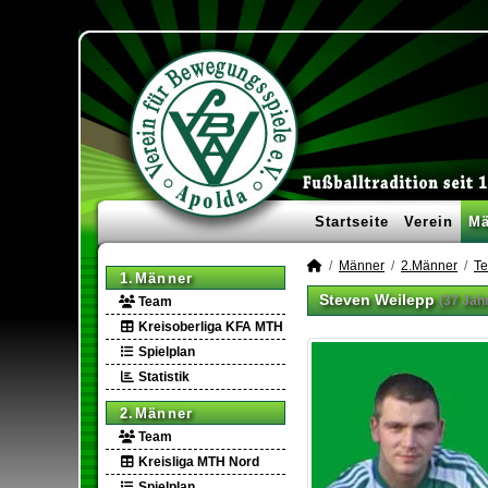
Startseite
Verein
Mä
Männer
2.Männer
T
1.Männer
Steven Weilepp
(37 Jah
Team
Kreisoberliga KFA MTH
Spielplan
Statistik
2.Männer
Team
Kreisliga MTH Nord
Spielplan