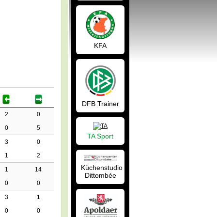
KFA
DFB Trainer
2
0
0
5
TA Sport
3
0
1
2
Küchenstudio
1
14
Dittombée
0
0
3
1
0
0