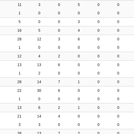
11
3
0
5
0
0
1
0
0
0
0
0
5
0
0
3
0
0
16
5
0
4
0
0
28
12
3
6
0
0
1
0
0
0
0
0
12
4
2
0
0
0
13
13
6
0
0
0
1
2
0
0
0
0
28
14
7
1
0
0
22
30
6
0
0
0
1
0
0
0
0
0
13
6
2
1
0
0
21
14
4
0
0
0
3
3
0
0
0
0
28
13
7
2
0
0