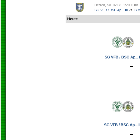
Herren, So. 02.08. 15:00 Uhr
SG VFB / BSC Ap... III
vs.
Butt
Heute
SG VFB / BSC Ap... I
-
SG VFB / BSC Ap... II
-