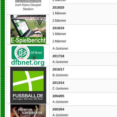
2.Männer
Wegbeschreibung
zum Hans-Geupel
2019/20
Stadion
1.Männer
2.Männer
2018/19
1.Männer
2.Männer
A-Junioren
2017/18
A-Junioren
2016/17
B-Junioren
2013/14
C-Junioren
2004/05
A-Junioren
2003/04
A-Junioren