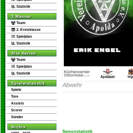
Statistik
3.Männer
Team
2. Kreisklasse
Spielplan
Statistik
Alte Herren
Team
Spielplan
Statistik
Spielerstatistik
Abwehr
Spiele
Tore
Assists
Scorer
Sünder
Archiv
Saisonstatistik