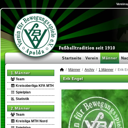
Vereins
Startseite
Verein
Männer
Na
Männer
Archiv
1.Männer
Erik E
1.Männer
Erik Engel
Team
Kreisoberliga KFA MTH
Spielplan
Statistik
2.Männer
Team
Kreisliga MTH Nord
Spielplan