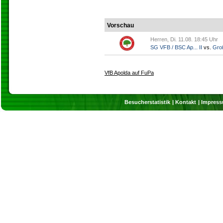
Vorschau
Herren, Di. 11.08. 18:45 Uhr
SG VFB / BSC Ap... II
vs.
Gro
VfB Apolda auf FuPa
Besucherstatistik
Kontakt
Impres