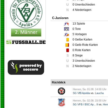
U
0 Unentschieden
N
4 Niederlagen
C-Junioren
13
Spiele
0
Tore
5
Vorlagen
0
Gelbe Karten
0
Gelb-Rote Karten
0
Rote Karten
S
8 Siege
U
3 Unentschieden
N
2 Niederlagen
Rückblick
Herren, Sa. 01.08. 14:00 Uhr
SG VfB Apolda
vs.
Laucha
Herren, So. 02.08. 15:00 Uhr
SG VFB / BSC Ap... II
vs.
Her