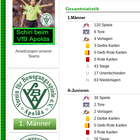
Gesamtstatistik
1.Männer
120
Spiele
6
Tore
4
Vorlagen
3
Gelbe Karten
Ansetzungen unserer
0
Gelb-Rote Karten
Teams
0
Rote Karten
NEU 2024/25
S
43 Siege
U
17 Unentschieden
N
63 Niederlagen
A-Junioren
30
Spiele
2
Tore
2
Vorlagen
2
Gelbe Karten
0
Gelb-Rote Karten
0
Rote Karten
S
26 Siege