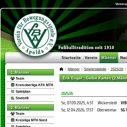
Vereins
Startseite
Verein
Männer
Na
Männer
Spielerstatistik
2025/26
1.Männer
Erik Engel : Gelbe Karten (2.Män
Team
Kreisoberliga KFA MTH
Spielplan
2025/26
Statistik
So, 07.09.2025
, 4.ST
Wickerstedt
:
VfB
2.Männer
So, 12.04.2026
, 17.ST
Oberweimar
:
SG 
Team
Kreisliga MTH Nord
Spielplan