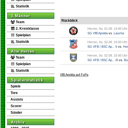
Statistik
3.Männer
Rückblick
Team
2. Kreisklasse
Herren, Sa. 01.08. 14:00 Uhr
SG VfB Apolda
vs.
Laucha
Spielplan
Statistik
Herren, So. 02.08. 15:00 Uhr
SG VFB / BSC Ap... II
vs.
Her
Alte Herren
Herren, So. 02.08. 15:00 Uhr
Team
SG VFB / BSC Ap... III
vs.
But
Spielplan
Statistik
VfB Apolda auf FuPa
Spielerstatistik
Spiele
Tore
Assists
Scorer
Sünder
Archiv