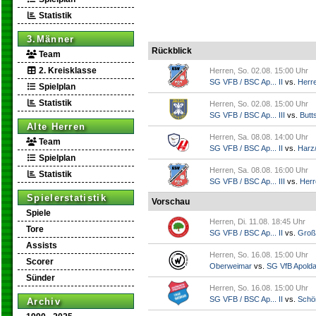
Statistik
3.Männer
Rückblick
Team
2. Kreisklasse
Herren, So. 02.08. 15:00 Uhr
SG VFB / BSC Ap... II
vs.
Herr
Spielplan
Statistik
Herren, So. 02.08. 15:00 Uhr
SG VFB / BSC Ap... III
vs.
Butts
Alte Herren
Herren, Sa. 08.08. 14:00 Uhr
Team
SG VFB / BSC Ap... II
vs.
Harz/
Spielplan
Herren, Sa. 08.08. 16:00 Uhr
Statistik
SG VFB / BSC Ap... III
vs.
Herr
Spielerstatistik
Vorschau
Spiele
Herren, Di. 11.08. 18:45 Uhr
Tore
SG VFB / BSC Ap... II
vs.
Groß
Assists
Herren, So. 16.08. 15:00 Uhr
Scorer
Oberweimar
vs.
SG VfB Apold
Sünder
Herren, So. 16.08. 15:00 Uhr
SG VFB / BSC Ap... II
vs.
Schö
Archiv