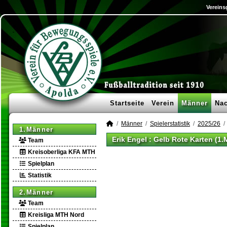
Vereins
Startseite
Verein
Männer
Na
Männer
Spielerstatistik
2025/26
1.Männer
Erik Engel : Gelb Rote Karten (1
Team
Kreisoberliga KFA MTH
Spielplan
Statistik
2.Männer
Team
Kreisliga MTH Nord
Spielplan