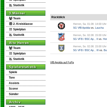
Statistik
3.Männer
Rückblick
Team
2. Kreisklasse
Herren, Sa. 01.08. 14:00 Uhr
SG VfB Apolda
vs.
Laucha
Spielplan
Statistik
Herren, So. 02.08. 15:00 Uhr
SG VFB / BSC Ap... II
vs.
Her
Alte Herren
Herren, So. 02.08. 15:00 Uhr
Team
SG VFB / BSC Ap... III
vs.
But
Spielplan
Statistik
VfB Apolda auf FuPa
Spielerstatistik
Spiele
Tore
Assists
Scorer
Sünder
Archiv