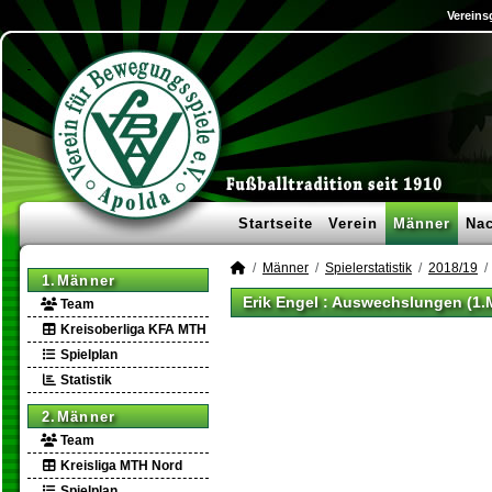
Vereins
Startseite
Verein
Männer
Na
Männer
Spielerstatistik
2018/19
1.Männer
Erik Engel : Auswechslungen (1.
Team
Kreisoberliga KFA MTH
Spielplan
Statistik
2.Männer
Team
Kreisliga MTH Nord
Spielplan