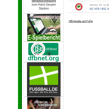
Wegbeschreibung
zum Hans-Geupel
Herren, Di. 11.0
Stadion
SG VFB / BSC Ap.
VfB Apolda auf FuPa