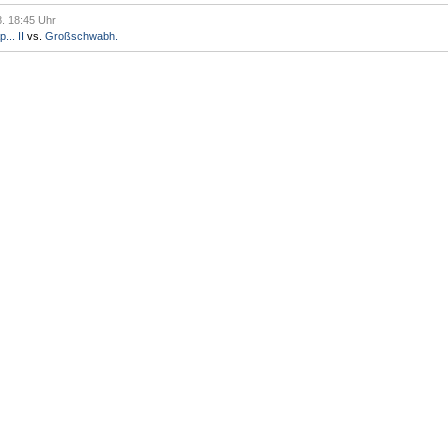
8. 18:45 Uhr
.. II
vs.
Großschwabh.