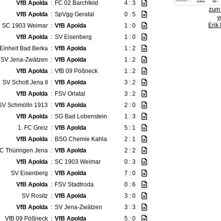
VfB Apolda
:
FC 02 Barchfeld
4 : 3
zum 
VfB Apolda
:
SpVgg Geratal
0 : 5
v
Erik
SC 1903 Weimar
:
VfB Apolda
1 : 0
VfB Apolda
:
SV Eisenberg
1 : 0
Einheit Bad Berka
:
VfB Apolda
1 : 2
SV Jena-Zwätzen
:
VfB Apolda
1 : 2
VfB Apolda
:
VfB 09 Pößneck
1 : 2
SV Schott Jena II
:
VfB Apolda
3 : 2
VfB Apolda
:
FSV Orlatal
3 : 2
SV Schmölln 1913
:
VfB Apolda
2 : 0
VfB Apolda
:
SG Bad Lobenstein
1 : 3
1. FC Greiz
:
VfB Apolda
5 : 1
VfB Apolda
:
BSG Chemie Kahla
2 : 1
C Thüringen Jena
:
VfB Apolda
2 : 2
VfB Apolda
:
SC 1903 Weimar
0 : 3
SV Eisenberg
:
VfB Apolda
7 : 0
VfB Apolda
:
FSV Stadtroda
0 : 6
SV Rositz
:
VfB Apolda
3 : 0
VfB Apolda
:
SV Jena-Zwätzen
3 : 3
VfB 09 Pößneck
:
VfB Apolda
5 : 0