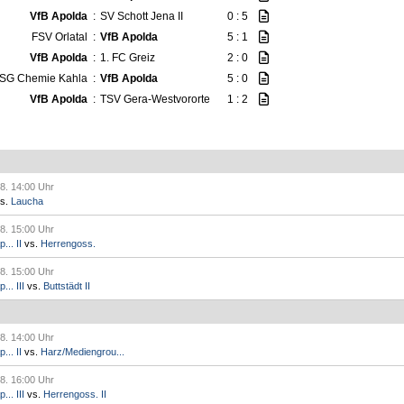
VfB Apolda
:
SV Schott Jena II
0 : 5
FSV Orlatal
:
VfB Apolda
5 : 1
VfB Apolda
:
1. FC Greiz
2 : 0
SG Chemie Kahla
:
VfB Apolda
5 : 0
VfB Apolda
:
TSV Gera-Westvororte
1 : 2
8. 14:00 Uhr
s.
Laucha
8. 15:00 Uhr
.. II
vs.
Herrengoss.
8. 15:00 Uhr
.. III
vs.
Buttstädt II
8. 14:00 Uhr
.. II
vs.
Harz/Mediengrou...
8. 16:00 Uhr
.. III
vs.
Herrengoss. II