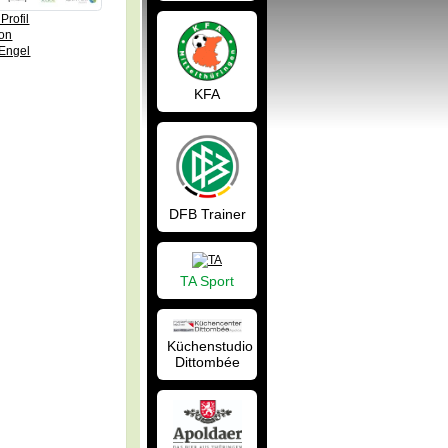
Profil
on
 Engel
KFA
DFB Trainer
TA Sport
Küchenstudio
Dittombée