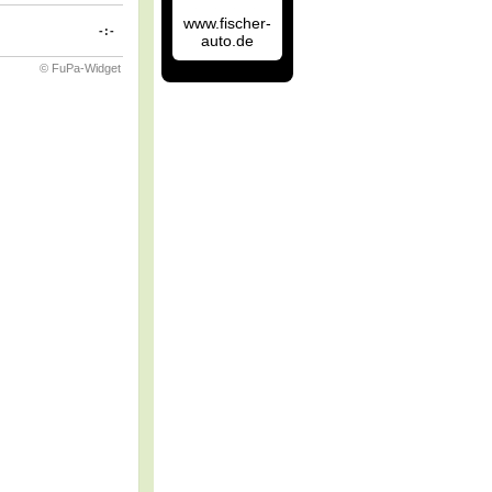
www.fischer-
-:-
auto.de
© FuPa-Widget