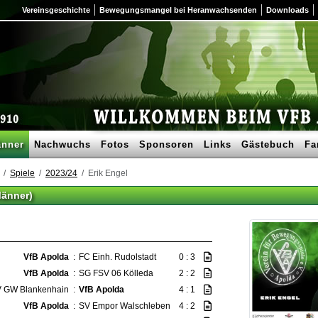
Vereinsgeschichte
Bewegungsmangel bei Heranwachsenden
Downloads
nner
Nachwuchs
Fotos
Sponsoren
Links
Gästebuch
Fa
Spiele
2023/24
Erik Engel
Männer)
VfB Apolda
:
FC Einh. Rudolstadt
0 : 3
VfB Apolda
:
SG FSV 06 Kölleda
2 : 2
 GW Blankenhain
:
VfB Apolda
4 : 1
VfB Apolda
:
SV Empor Walschleben
4 : 2