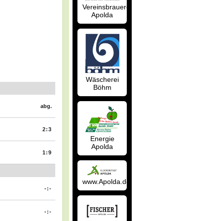
Vereinsbrauerei
Apolda
Wäscherei
Böhm
abg.
2:3
Energie
Apolda
1:9
www.Apolda.de
-:-
-:-