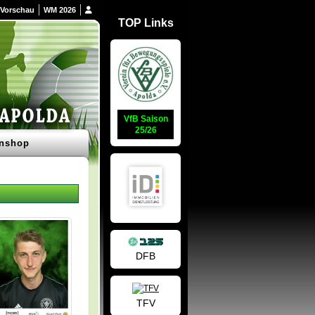
Vorschau
WM 2026
TOP Links
VfB Saison
25/26
nshop
DFB
TFV