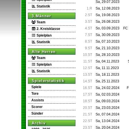
Sa, 29.07.2023
Statistik
1.R
Sa, 12.08.2023
2.ST
Sa, 19.08.2023
3.Männer
3.ST
Sa, 26.08.2023
Team
4.ST
So, 03.09.2023
FC 
2. Kreisklasse
7.ST
Sa, 30.09.2023
Spielplan
8.ST
Sa, 07.10.2023
Statistik
9.ST
Sa, 21.10.2023
Alte Herren
10.ST
Sa, 28.10.2023
Team
11.ST
Sa, 04.11.2023
Spielplan
12.ST
Sa, 11.11.2023
Statistik
13.ST
Sa, 18.11.2023
Spielerstatistik
14.ST
Sa, 25.11.2023
Spiele
16.ST
Sa, 24.02.2024
F
Tore
17.ST
Sa, 02.03.2024
Assists
18.ST
Sa, 09.03.2024
Scorer
20.ST
Sa, 23.03.2024
Sünder
21.ST
So, 07.04.2024
22.ST
Sa, 13.04.2024
Archiv
23.ST
Sa, 20.04.2024