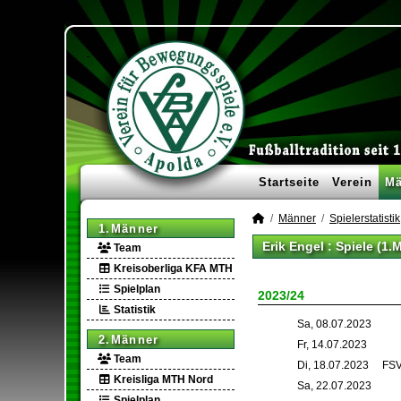
Startseite
Verein
Mä
Männer
Spielerstatistik
1.Männer
Erik Engel : Spiele (1.
Team
Kreisoberliga KFA MTH
Spielplan
2023/24
Statistik
Sa, 08.07.2023
2.Männer
Fr, 14.07.2023
Team
Di, 18.07.2023
FSV
Kreisliga MTH Nord
Sa, 22.07.2023
Spielplan