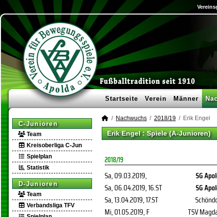
Vereins
Startseite
Verein
Männer
Na
Nachwuchs
2018/19
Erik Engel
C-Junioren
Erik Engel : Spiele (A-Junioren)
Team
Kreisoberliga C-Jun
Spielplan
2018/19
Statistik
Sa, 09.03.2019
,
SG Apo
D-Junioren
Sa, 06.04.2019
, 16.ST
SG Apo
Team
Sa, 13.04.2019
, 17.ST
Schönd
Verbandsliga TFV
Mi, 01.05.2019
, F
TSV Magda
Spielplan