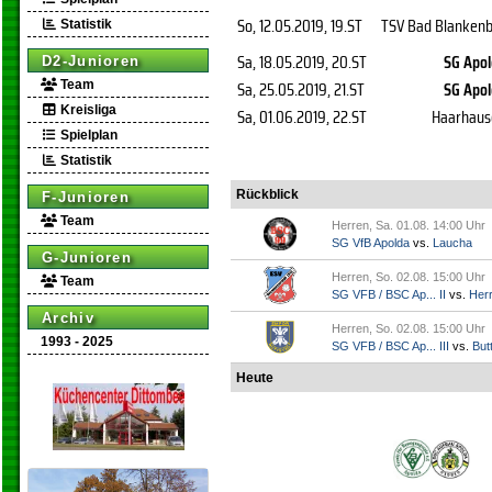
So, 12.05.2019
, 19.ST
TSV Bad Blanken
Statistik
Sa, 18.05.2019
, 20.ST
SG Apo
D2-Junioren
Sa, 25.05.2019
, 21.ST
SG Apo
Team
Kreisliga
Sa, 01.06.2019
, 22.ST
Haarhaus
Spielplan
Statistik
Rückblick
F-Junioren
Team
Herren, Sa. 01.08. 14:00 Uhr
SG VfB Apolda
vs.
Laucha
G-Junioren
Herren, So. 02.08. 15:00 Uhr
Team
SG VFB / BSC Ap... II
vs.
Her
Archiv
Herren, So. 02.08. 15:00 Uhr
1993 - 2025
SG VFB / BSC Ap... III
vs.
Butt
Heute