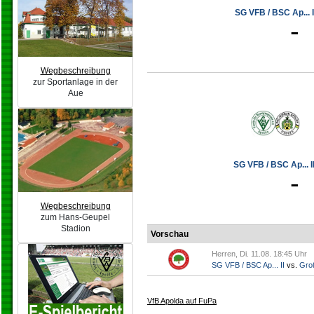
SG VFB / BSC Ap... I
-
Wegbeschreibung
zur Sportanlage in der
Aue
SG VFB / BSC Ap... II
-
Wegbeschreibung
zum Hans-Geupel
Stadion
Vorschau
Herren, Di. 11.08. 18:45 Uhr
SG VFB / BSC Ap... II
vs.
Gro
VfB Apolda auf FuPa