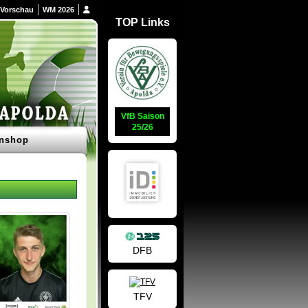
Vorschau
WM 2026
TOP Links
VfB Saison
25/26
nshop
DFB
TFV