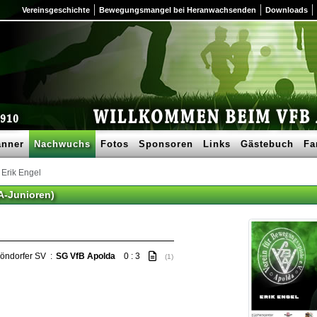
Vereinsgeschichte
Bewegungsmangel bei Heranwachsenden
Downloads
nner
Nachwuchs
Fotos
Sponsoren
Links
Gästebuch
Fa
Erik Engel
(A-Junioren)
öndorfer SV
:
SG VfB Apolda
0 : 3
(1)