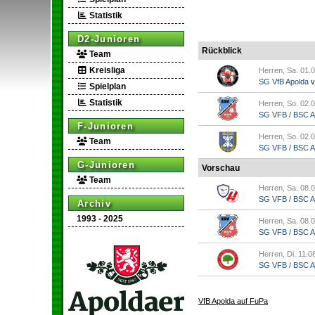
Statistik
D2-Junioren
Rückblick
Team
Kreisliga
Herren, Sa. 01.0
SG VfB Apolda
v
Spielplan
Statistik
Herren, So. 02.0
SG VFB / BSC Ap.
F-Junioren
Herren, So. 02.0
Team
SG VFB / BSC Ap.
G-Junioren
Vorschau
Team
Herren, Sa. 08.0
SG VFB / BSC Ap.
Archiv
1993 - 2025
Herren, Sa. 08.0
SG VFB / BSC Ap.
Herren, Di. 11.0
SG VFB / BSC Ap.
VfB Apolda auf FuPa