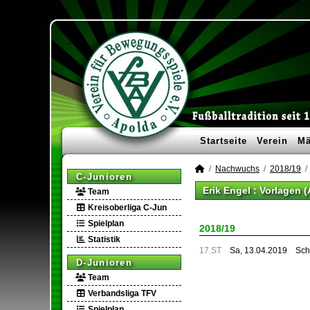
Startseite
Verein
Mä
Nachwuchs
2018/19
C-Junioren
Erik Engel : Vorlagen 
Team
Kreisoberliga C-Jun
Spielplan
2018/19
Statistik
17.ST
Sa, 13.04.2019
Sch
D-Junioren
Team
Verbandsliga TFV
Spielplan