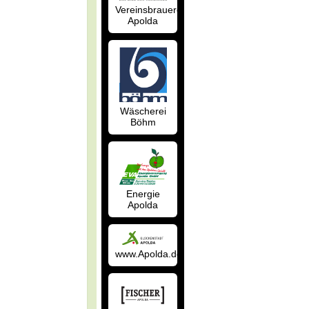
Vereinsbrauerei
Apolda
Wäscherei
Böhm
Energie
Apolda
www.Apolda.de