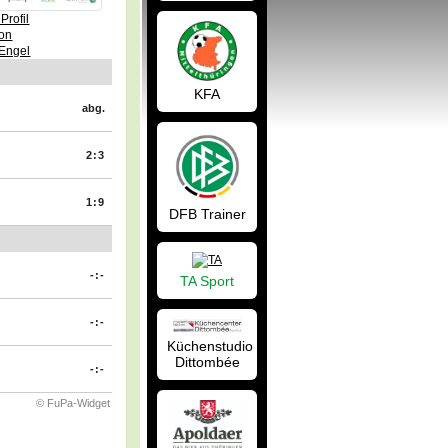
Profil
on
 Engel
KFA
abg.
2:3
1:9
DFB Trainer
-:-
TA Sport
-:-
Küchenstudio
Dittombée
-:-
© FuPa-Widget