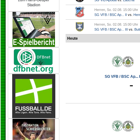
zum Hans-Geupel
SG VfB Apolda
vs.
Laucha
Stadion
Herren, So. 02.08. 15:00 Uhr
SG VFB / BSC Ap... II
vs.
Her
Herren, So. 02.08. 15:00 Uhr
SG VFB / BSC Ap... III
vs.
Butt
Heute
SG VFB / BSC Ap... I
-