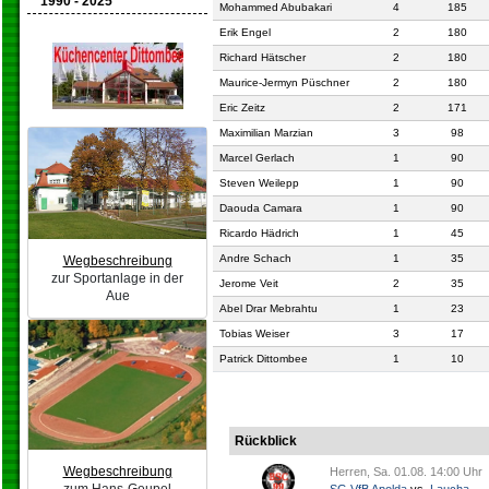
1990 - 2025
Mohammed Abubakari
4
185
Erik Engel
2
180
Richard Hätscher
2
180
Maurice-Jermyn Püschner
2
180
Eric Zeitz
2
171
Maximilian Marzian
3
98
Marcel Gerlach
1
90
Steven Weilepp
1
90
Daouda Camara
1
90
Ricardo Hädrich
1
45
Andre Schach
1
35
Wegbeschreibung
zur Sportanlage in der
Jerome Veit
2
35
Aue
Abel Drar Mebrahtu
1
23
Tobias Weiser
3
17
Patrick Dittombee
1
10
Rückblick
Wegbeschreibung
Herren, Sa. 01.08. 14:00 Uhr