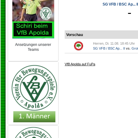
SG VFB / BSC Ap... II
-
Vorschau
Herren, Di. 11.08. 18:45 Uhr
Ansetzungen unserer
SG VFB / BSC Ap... II
vs.
Gro
Teams
NEU 2024/25
VfB Apolda auf FuPa