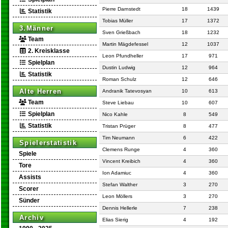
Pierre Darnstedt
18
1439
Statistik
Tobias Müller
17
1372
3.Männer
Sven Grießbach
18
1232
Team
Martin Mägdefessel
12
1037
2. Kreisklasse
Leon Pfundheller
17
971
Spielplan
Dustin Ludwig
12
964
Statistik
Roman Schulz
12
646
Alte Herren
Andranik Tatevosyan
10
613
Team
Steve Liebau
10
607
Spielplan
Nico Kahle
8
549
Statistik
Tristan Prüger
8
477
Tim Neumann
6
422
Spielerstatistik
Clemens Runge
4
360
Spiele
Vincent Kreibich
4
360
Tore
Ion Adamiuc
4
360
Assists
Stefan Walther
3
270
Scorer
Leon Möllers
3
270
Sünder
Dennis Hellerle
7
238
Archiv
Elias Sierig
4
192