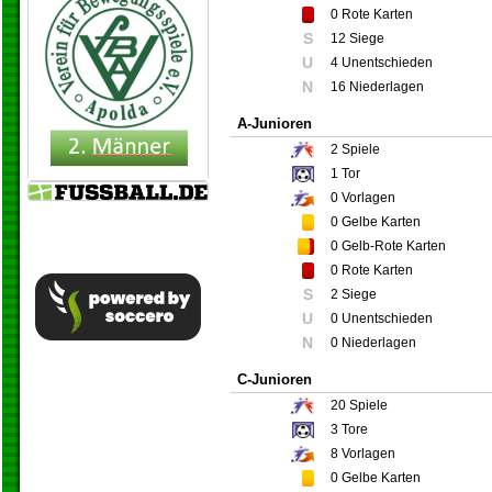
0
Rote Karten
S
12 Siege
U
4 Unentschieden
N
16 Niederlagen
A-Junioren
2
Spiele
1
Tor
0
Vorlagen
0
Gelbe Karten
0
Gelb-Rote Karten
0
Rote Karten
S
2 Siege
U
0 Unentschieden
N
0 Niederlagen
C-Junioren
20
Spiele
3
Tore
8
Vorlagen
0
Gelbe Karten