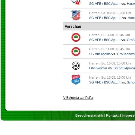
SG VFB / BSC Ap... II
vs.
Harz/
Herren, Sa. 08.08. 16:00 Uhr
SG VFB / BSC Ap... III
vs.
Herr
Vorschau
Herren, Di. 11.08. 18:45 Uhr
SG VFB / BSC Ap... II
vs.
Groß
Herren, Di. 11.08. 18:45 Uhr
SG VfB Apolda
vs.
Großschwa
Herren, So. 16.08. 15:00 Uhr
Oberweimar
vs.
SG VfB Apolda
Herren, So. 16.08. 15:00 Uhr
SG VFB / BSC Ap... II
vs.
Schö
VfB Apolda auf FuPa
Besucherstatistik
Kontakt
Impres