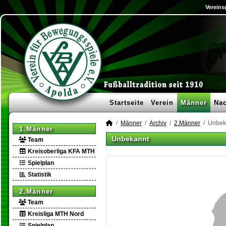
Vereins
Startseite
Verein
Männer
Na
Männer
Archiv
2.Männer
Unbek
1.Männer
Unbekannt
Team
Kreisoberliga KFA MTH
Spielplan
Statistik
2.Männer
Team
Kreisliga MTH Nord
Spielplan