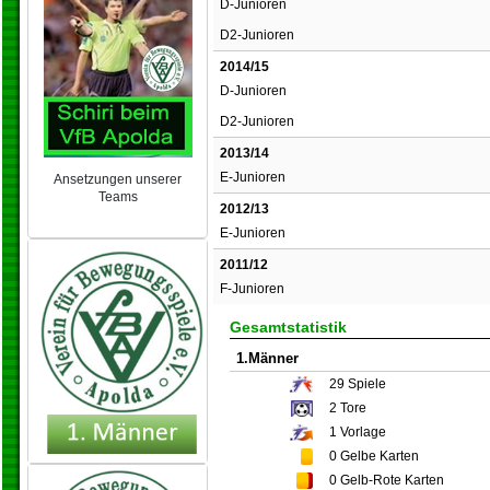
D-Junioren
D2-Junioren
2014/15
D-Junioren
D2-Junioren
2013/14
E-Junioren
Ansetzungen unserer
Teams
2012/13
NEU 2024/25
E-Junioren
2011/12
F-Junioren
Gesamtstatistik
1.Männer
29
Spiele
2
Tore
1
Vorlage
0
Gelbe Karten
0
Gelb-Rote Karten