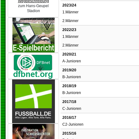
Wegbeschreibung
2023/24
zum Hans-Geupel
Stadion
1.Männer
2.Männer
2022/23
1.Männer
2.Männer
2020/21
A-Junioren
2019/20
B-Junioren
2018/19
B-Junioren
2017/18
C-Junioren
2016/17
C2-Junioren
2015/16