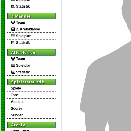
Statistik
3.Männer
Team
2. Kreisklasse
Spielplan
Statistik
Alte Herren
Team
Spielplan
Statistik
Spielerstatistik
Spiele
Tore
Assists
Scorer
Sünder
Archiv