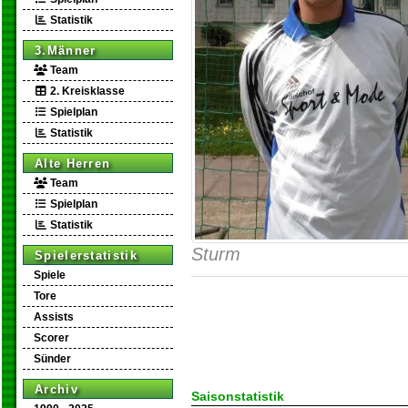
Statistik
3.Männer
Team
2. Kreisklasse
Spielplan
Statistik
Alte Herren
Team
Spielplan
Statistik
Sturm
Spielerstatistik
Spiele
Tore
Assists
Scorer
Sünder
Archiv
Saisonstatistik