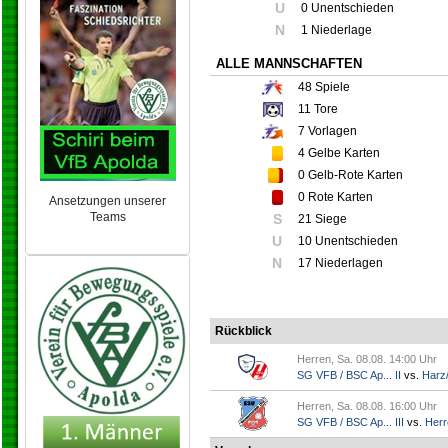
U
0 Unentschieden
N
1 Niederlage
ALLE MANNSCHAFTEN
48
Spiele
11
Tore
7
Vorlagen
4
Gelbe Karten
0
Gelb-Rote Karten
0
Rote Karten
Ansetzungen unserer
Teams
S
21 Siege
NEU 2024/25
U
10 Unentschieden
N
17 Niederlagen
Rückblick
Herren, Sa. 08.08. 14:00 Uhr
SG VFB / BSC Ap... II
vs.
Harz/
Herren, Sa. 08.08. 16:00 Uhr
SG VFB / BSC Ap... III
vs.
Herr