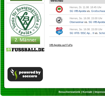
Vorschau
Herren, Di. 11.08. 18:45 Uhr
SG VfB Apolda
vs.
Großschwa
Herren, So. 16.08. 15:00 Uhr
Oberweimar
vs.
SG VfB Apold
Herren, So. 16.08. 15:00 Uhr
SG VFB / BSC Ap... II
vs.
Schö
VfB Apolda auf FuPa
Besucherstatistik
Kontakt
Impres