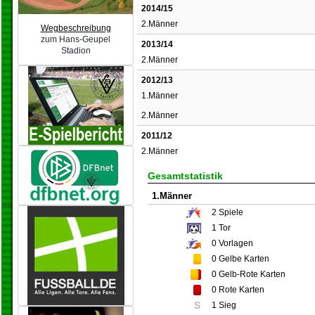
2014/15
2.Männer
Wegbeschreibung
zum Hans-Geupel
2013/14
Stadion
2.Männer
2012/13
1.Männer
2.Männer
2011/12
2.Männer
Gesamtstatistik
1.Männer
2
Spiele
1
Tor
0
Vorlagen
0
Gelbe Karten
0
Gelb-Rote Karten
0
Rote Karten
S
1 Sieg