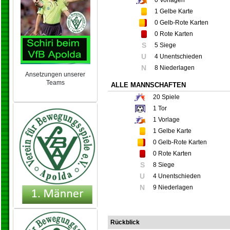
0
Vorlagen
1
Gelbe Karte
0
Gelb-Rote Karten
0
Rote Karten
S
5 Siege
U
4 Unentschieden
N
8 Niederlagen
Ansetzungen unserer
Teams
ALLE MANNSCHAFTEN
NEU 2024/25
20
Spiele
1
Tor
1
Vorlage
1
Gelbe Karte
0
Gelb-Rote Karten
0
Rote Karten
S
8 Siege
U
4 Unentschieden
N
9 Niederlagen
Rückblick