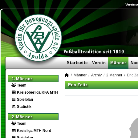
Vereins
Startseite
Verein
Männer
Na
Männer
Archiv
2.Männer
Eric Ze
1.Männer
Eric Zeitz
Team
Kreisoberliga KFA MTH
Spielplan
Statistik
2.Männer
Team
Kreisliga MTH Nord
Spielplan