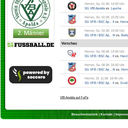
Herren, Sa. 01.08. 14:00 Uhr
SG VfB Apolda
vs.
Laucha
Herren, So. 02.08. 15:00 Uhr
SG VFB / BSC Ap... II
vs.
Herr
Herren, So. 02.08. 15:00 Uhr
SG VFB / BSC Ap... III
vs.
Butts
Vorschau
Herren, Sa. 08.08. 14:00 Uhr
SG VFB / BSC Ap... II
vs.
Harz/
Herren, Sa. 08.08. 16:00 Uhr
SG VFB / BSC Ap... III
vs.
Herr
Herren, Di. 11.08. 18:45 Uhr
SG VFB / BSC Ap... II
vs.
Groß
VfB Apolda auf FuPa
Besucherstatistik
Kontakt
Impres