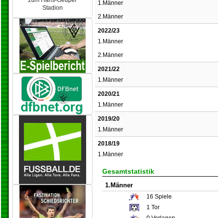
zum Hans-Geupel
1.Männer
Stadion
2.Männer
2022/23
1.Männer
2.Männer
2021/22
1.Männer
2020/21
1.Männer
2019/20
1.Männer
2018/19
1.Männer
Gesamtstatistik
1.Männer
16
Spiele
1
Tor