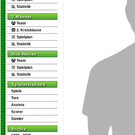
Statistik
3.Männer
Team
2. Kreisklasse
Spielplan
Statistik
Alte Herren
Team
Spielplan
Statistik
Spielerstatistik
Spiele
Tore
Assists
Scorer
Sünder
Archiv