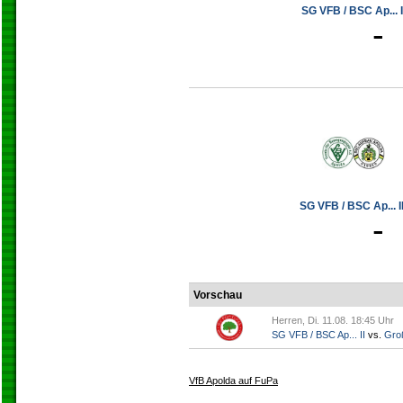
SG VFB / BSC Ap... I
-
SG VFB / BSC Ap... II
-
Vorschau
Herren, Di. 11.08. 18:45 Uhr
SG VFB / BSC Ap... II
vs.
Gro
VfB Apolda auf FuPa