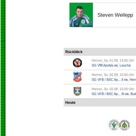
Steven Weilepp
Rückblick
Herren, Sa. 01.08. 14:00 Uhr
SG VfB Apolda
vs.
Laucha
Herren, So. 02.08. 15:00 Uhr
SG VFB / BSC Ap... II
vs.
Her
Herren, So. 02.08. 15:00 Uhr
SG VFB / BSC Ap... III
vs.
Butt
Heute