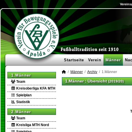
Vereins
Startseite
Verein
Männer
Na
Männer
Archiv
1.Männer
1.Männer
1.Männer :
Übersicht
(2019/20)
Team
Kreisoberliga KFA MTH
Spielplan
Statistik
T
2.Männer
Team
Kreisliga MTH Nord
Spielplan