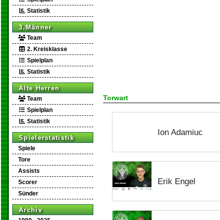
Statistik
3.Männer
Team
2. Kreisklasse
Spielplan
Statistik
Alte Herren
Torwart
Team
Spielplan
Statistik
Ion Adamiuc
Spielerstatistik
Spiele
Tore
Assists
Erik Engel
Scorer
Sünder
Archiv