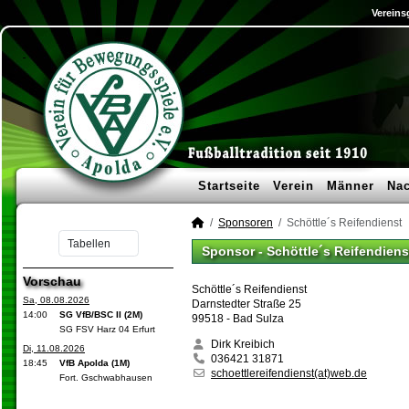
Vereins
Startseite
Verein
Männer
Na
Sponsoren
Schöttle´s Reifendienst
Sponsor - Schöttle´s Reifendiens
Vorschau
Schöttle´s Reifendienst
Sa, 08.08.2026
Darnstedter Straße 25
14:00
SG VfB/BSC II (2M)
99518 - Bad Sulza
SG FSV Harz 04 Erfurt
Dirk Kreibich
Di, 11.08.2026
036421 31871
18:45
VfB Apolda (1M)
schoettlereifendienst(at)web.de
Fort. Gschwabhausen