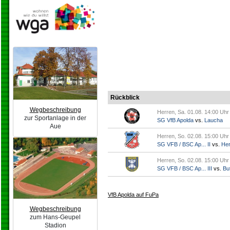
Rückblick
Wegbeschreibung
Herren, Sa. 01.08. 14:00 Uhr
zur Sportanlage in der
SG VfB Apolda
vs.
Laucha
Aue
Herren, So. 02.08. 15:00 Uhr
SG VFB / BSC Ap... II
vs.
Her
Herren, So. 02.08. 15:00 Uhr
SG VFB / BSC Ap... III
vs.
But
VfB Apolda auf FuPa
Wegbeschreibung
zum Hans-Geupel
Stadion