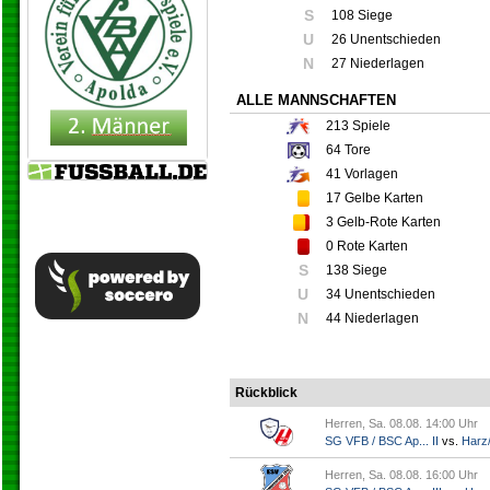
S
108 Siege
U
26 Unentschieden
N
27 Niederlagen
ALLE MANNSCHAFTEN
213
Spiele
64
Tore
41
Vorlagen
17
Gelbe Karten
3
Gelb-Rote Karten
0
Rote Karten
S
138 Siege
U
34 Unentschieden
N
44 Niederlagen
Rückblick
Herren, Sa. 08.08. 14:00 Uhr
SG VFB / BSC Ap... II
vs.
Harz/
Herren, Sa. 08.08. 16:00 Uhr