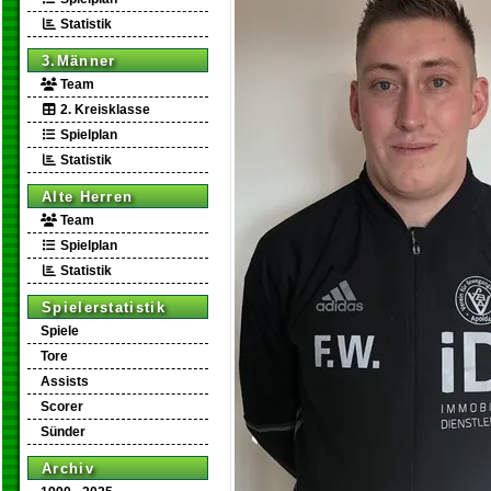
Statistik
3.Männer
Team
2. Kreisklasse
Spielplan
Statistik
Alte Herren
Team
Spielplan
Statistik
Spielerstatistik
Spiele
Tore
Assists
Scorer
Sünder
Archiv