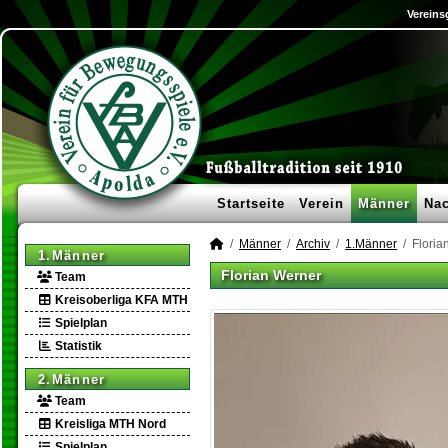
Vereins
Startseite
Verein
Männer
Na
Männer
Archiv
1.Männer
Floria
1.Männer
Florian Werner
Team
Kreisoberliga KFA MTH
Spielplan
Statistik
2.Männer
Team
Kreisliga MTH Nord
Spielplan