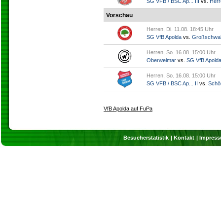
SG VFB / BSC Ap... III
vs.
Herr
Vorschau
Herren, Di. 11.08. 18:45 Uhr
SG VfB Apolda
vs.
Großschwa
Herren, So. 16.08. 15:00 Uhr
Oberweimar
vs.
SG VfB Apold
Herren, So. 16.08. 15:00 Uhr
SG VFB / BSC Ap... II
vs.
Schö
VfB Apolda auf FuPa
Besucherstatistik
Kontakt
Impres