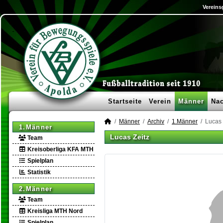
Vereins
Startseite
Verein
Männer
Na
Männer
Archiv
1.Männer
Lucas 
1.Männer
Lucas Zeitz
Team
Kreisoberliga KFA MTH
Spielplan
Statistik
2.Männer
Team
Kreisliga MTH Nord
Spielplan