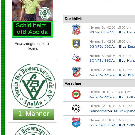
Rückblick
Herren, So. 02.08. 15:00 Uhr
SG VFB / BSC Ap... II
vs.
Herr
Herren, So. 02.08. 15:00 Uhr
Ansetzungen unserer
SG VFB / BSC Ap... III
vs.
Butts
Teams
NEU 2024/25
Herren, Sa. 08.08. 14:00 Uhr
SG VFB / BSC Ap... II
vs.
Harz/
Herren, Sa. 08.08. 16:00 Uhr
SG VFB / BSC Ap... III
vs.
Herr
Vorschau
Herren, Di. 11.08. 18:45 Uhr
SG VFB / BSC Ap... II
vs.
Groß
Herren, So. 16.08. 15:00 Uhr
Oberweimar
vs.
SG VfB Apold
Herren, So. 16.08. 15:00 Uhr
SG VFB / BSC Ap... II
vs.
Schö