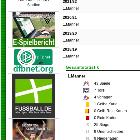
zum Hans-Geupel
2021/22
Stadion
1.Männer
2020/21
1.Männer
2019/20
1.Männer
2018/19
1.Männer
Gesamtstatistik
1.Männer
43
Spiele
7
Tore
4
Vorlagen
1
Gelbe Karte
0
Gelb-Rote Karten
0
Rote Karten
S
25 Siege
U
9 Unentschieden
N
9 Niederlagen