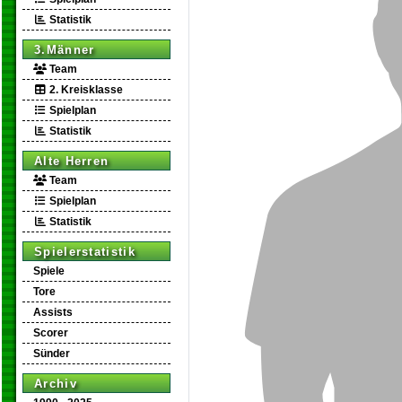
Statistik
3.Männer
Team
2. Kreisklasse
Spielplan
Statistik
Alte Herren
Team
Spielplan
Statistik
Spielerstatistik
Spiele
Tore
Assists
Scorer
Sünder
Archiv