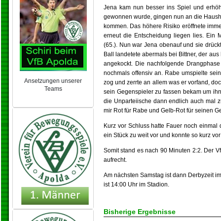
Jena kam nun besser ins Spiel und erhöht
gewonnen wurde, gingen nun an die Hausher
kommen. Das höhere Risiko eröffnete immer
erneut die Entscheidung liegen lies. Ein M
(65.). Nun war Jena obenauf und sie drückt
Ball landetete abermals bei Bittner, der aus
angekockt. Die nachfolgende Drangphase
nochmals offensiv an. Rabe umspielte se
Ansetzungen unserer
zog und zerrte an allem was er vorfand, d
Teams
sein Gegenspieler zu fassen bekam um ihn
NEU 2024/25
die Unparteiische dann endlich auch mal z
mir Rot für Rabe und Gelb-Rot für seinen G
Kurz vor Schluss hatte Fauer noch einmal d
ein Stück zu weit vor und konnte so kurz v
Somit stand es nach 90 Minuten 2:2. Der V
aufrecht.
Am nächsten Samstag ist dann Derbyzeit im 
ist 14:00 Uhr im Stadion.
Bisherige Ergebnisse