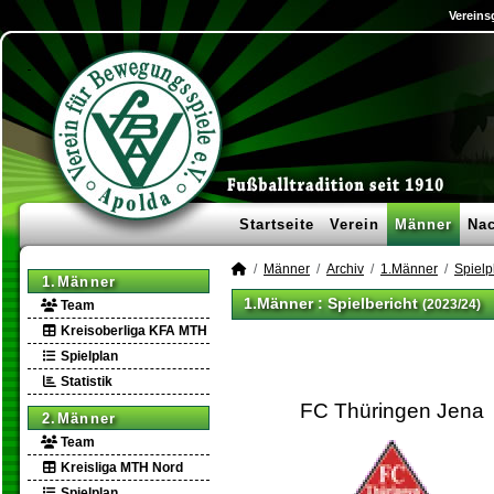
Vereins
Startseite
Verein
Männer
Na
Männer
Archiv
1.Männer
Spielp
1.Männer
1.Männer :
Spielbericht
(2023/24)
Team
Kreisoberliga KFA MTH
Spielplan
Statistik
FC Thüringen Jena
2.Männer
Team
Kreisliga MTH Nord
Spielplan