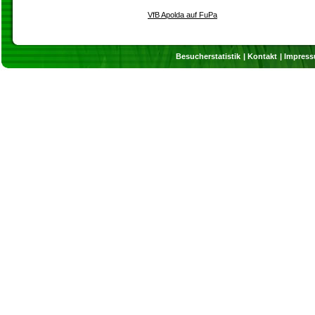
VfB Apolda auf FuPa
Besucherstatistik
Kontakt
Impres