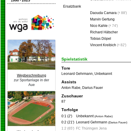
1990 - 2025
Ersatzbank
Daouda Camara
(
88')
Marvin Gertung
Nico Kahle
(
74')
Richard Hätscher
Tobias Döpel
Vincent Kreibich
(
82')
Spielstatistik
Tore
Leonard Gehrmann
,
Unbekannt
Wegbeschreibung
zur Sportanlage in der
Assists
Aue
Anton Rabe
,
Darius Fauer
Zuschauer
87
Torfolge
0:1 (2')
Unbekannt
(Anton Rabe)
0:2 (21')
Leonard Gehrmann
(Darius Fauer)
1:2 (65')
FC Thüringen Jena