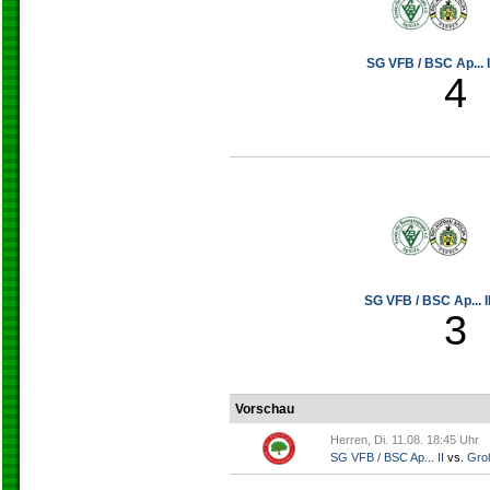
SG VFB / BSC Ap... I
4
SG VFB / BSC Ap... II
3
Vorschau
Herren, Di. 11.08. 18:45 Uhr
SG VFB / BSC Ap... II
vs.
Gro