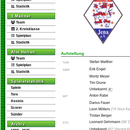
Statistik
3.Männer
Team
2. Kreisklasse
Spielplan
Statistik
Alte Herren
Aufstellung
Team
Stefan Walther
TOR
Spielplan
Erik Engel
ABW
Statistik
Moritz Meyer
Spielerstatistik
Tim Grune
Spiele
Unbekannt
C
Tore
Anton Rabe
MIT
Assists
Darius Fauer
Scorer
Leon Möllers
(
74' Nico K
Sünder
Tristan Berger
Leonard Gehrmann
(
88' 
STU
Archiv
Unbekannt
(
82' Vincent K