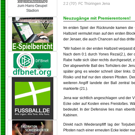
Wegbeschreibung
2:2 (70')
FC Thüringen Jena
zum Hans-Geupel
Stadion
Neuzugänge mit Premierentoren!
Im ersten Spiel der Rückrunde kamen die 
Halbzeit vermutet man auf den ersten Bloc
der Jenaer, die auch Chancen auf das dritt
"Wir haben in der ersten Halbzeit verpasst 
Nach dem 0:1 durch Yones Rezai(2.), der da
Rabe hatte sich über rechts durchgesetzt, 
Der abgewehrte Ball des Torhüters der Jen
später ging es wieder schnell über links.
Risiko und traf nur den oberen Pfosten. Der
weiteren Angiff landete der Ball zentral
markierte (21.).
Jena war sichtlich angeschlagen und der VfB
Ecke oder auf Kosten eines Freistoßes. W
bedeutet. In der Defensive lies man ebenfa
Kabinen.
Direkt nach Wiederanpfiff lag der Torjub
Pfosten nach einer erneuten Ecke leider nur 