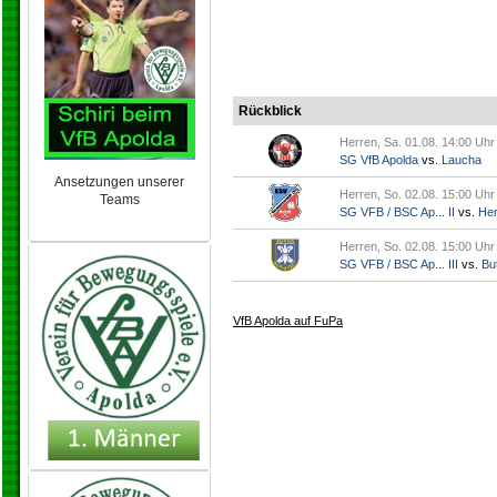
Rückblick
Herren, Sa. 01.08. 14:00 Uhr
SG VfB Apolda
vs.
Laucha
Ansetzungen unserer
Herren, So. 02.08. 15:00 Uhr
Teams
SG VFB / BSC Ap... II
vs.
Her
NEU 2024/25
Herren, So. 02.08. 15:00 Uhr
SG VFB / BSC Ap... III
vs.
But
VfB Apolda auf FuPa