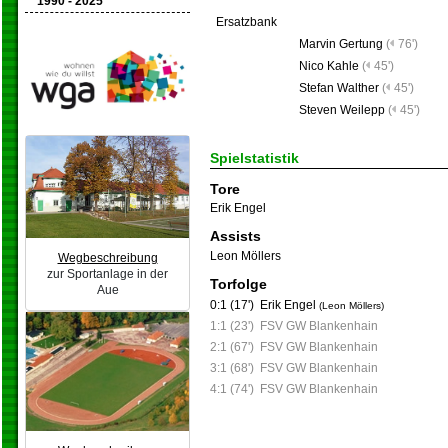
1990 - 2025
Ersatzbank
Marvin Gertung
(
76')
Nico Kahle
(
45')
Stefan Walther
(
45')
Steven Weilepp
(
45')
Spielstatistik
Tore
Erik Engel
Assists
Leon Möllers
Wegbeschreibung
zur Sportanlage in der
Torfolge
Aue
0:1 (17')
Erik Engel
(Leon Möllers)
1:1 (23')
FSV GW Blankenhain
2:1 (67')
FSV GW Blankenhain
3:1 (68')
FSV GW Blankenhain
4:1 (74')
FSV GW Blankenhain