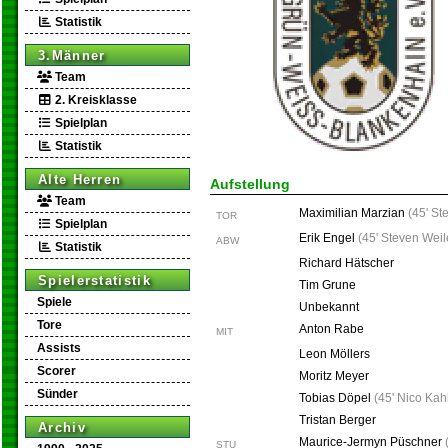
Statistik
3.Männer
Team
2. Kreisklasse
Spielplan
Statistik
Alte Herren
Aufstellung
Team
Maximilian Marzian
(
45' St
TOR
Spielplan
Erik Engel
(
45' Steven Wei
ABW
Statistik
Richard Hätscher
Spielerstatistik
Tim Grune
Spiele
Unbekannt
Tore
Anton Rabe
MIT
Assists
Leon Möllers
Scorer
Moritz Meyer
Sünder
Tobias Döpel
(
45' Nico Kah
Tristan Berger
Archiv
Maurice-Jermyn Püschner
STU