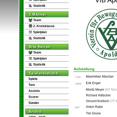
VfB Ap
Statistik
3.Männer
Team
2. Kreisklasse
Spielplan
Statistik
Alte Herren
Team
Spielplan
Statistik
Aufstellung
Spielerstatistik
Maximilian Marzian
TOR
Spiele
Erik Engel
ABW
Tore
Moritz Meyer
(
63' Nic
Assists
Richard Hätscher
Scorer
Vincent Kreibich
(
75' 
Sünder
Anton Rabe
MIT
Archiv
Tim Grune