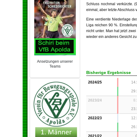
Schluss nochmal verkürzte. (9
einmal, aber letzte Abschluss 
Eine verdiente Niederlage des
Liga reichen 90 %. Einstellu
nicht unter. Man hat jetzt zw
wieder ein anderes Gesicht zu
Ansetzungen unserer
Teams
NEU 2024/25
Bisherige Ergebnisse
2024/25
14
29
2023/24
8
23
2022/23
12
26
2021/22