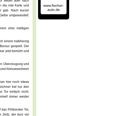
 für Meyer aber nach
www.fischer-
 die rote Karte und
auto.de
ht gab. Nach kurzer
e Gelbe umgewandelt.
einem eher mäßigen
ach einem halbherzig
Bursuc gespielt. Der
war jetzt bemüht und
lten Überzeugung und
der und Alshuweesheen
 man hier noch etwas
üschner traf nur den
 Tor einfach nicht.
eimelf immer weider
f das Pößnecker Tor,
 Zeitz, der kurz vor