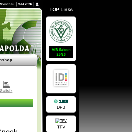
Vorschau
WM 2026
TOP Links
VfB Saison
25/26
nshop
Statistik
DFB
TFV