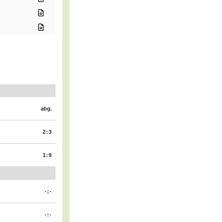
abg.
2:3
1:9
-:-
-:-