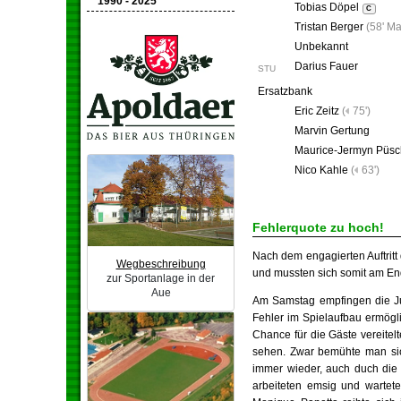
1990 - 2025
Tobias Döpel
C
Tristan Berger
(
58' M
Unbekannt
Darius Fauer
STU
Ersatzbank
Eric Zeitz
(
75')
Marvin Gertung
Maurice-Jermyn Püsc
Nico Kahle
(
63')
Fehlerquote zu hoch!
Nach dem engagierten Auftrit
Wegbeschreibung
und mussten sich somit am En
zur Sportanlage in der
Aue
Am Samstag empfingen die Ju
Fehler im Spielaufbau ermögl
Chance für die Gäste vereitel
sehen. Zwar bemühte man sic
immer wieder, auch duch die
arbeiteten emsig und wartet