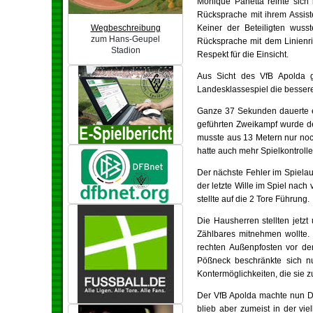
Monique Panetta reihte sich 
Rücksprache mit ihrem Assist
Wegbeschreibung
Keiner der Beteiligten wuss
zum Hans-Geupel
Rücksprache mit dem Linienric
Stadion
Respekt für die Einsicht.
Aus Sicht des VfB Apolda g
Landesklassespiel die besseren
Ganze 37 Sekunden dauerte es
geführten Zweikampf wurde de
musste aus 13 Metern nur noch
hatte auch mehr Spielkontroll
Der nächste Fehler im Spiela
der letzte Wille im Spiel nac
stellte auf die 2 Tore Führung.
Die Hausherren stellten jetz
Zählbares mitnehmen wollte. 
rechten Außenpfosten vor dem
Pößneck beschränkte sich n
Kontermöglichkeiten, die sie z
Der VfB Apolda machte nun Dru
blieb aber zumeist in der vi