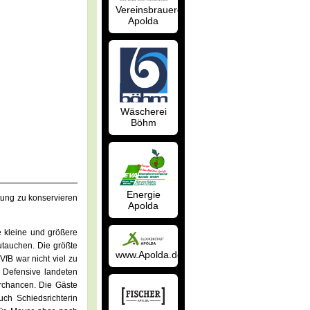
Vereinsbrauerei
Apolda
Wäscherei
Böhm
Energie
tung zu konservieren
Apolda
 kleine und größere
utauchen. Die größte
www.Apolda.de
VfB war nicht viel zu
 Defensive landeten
rchancen. Die Gäste
ch Schiedsrichterin