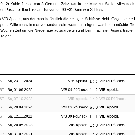
0.+2) Kahle flankte von Außen und Zeitz war in der Mitte zur Stelle. Alles nac
von Püschner flog links am Tor vorbei (90.+3) Dann war Schluss.
 VfB Apolda, aus der man hoffentlich die richtigen Schlüsse zieht. Gegen keine 
ng und Wille muss immer vorhanden sein, wenn man irgendwas holen möchte. Tro
ei Wochen Zeit um die Niederlage aufzuarbeiten und beim nächsten Auswärtsspiel 
 zeigen.
1 : 3
.ST
Sa, 23.11.2024
VfB Apolda
VfB 09 Pößneck
1 : 2
.ST
So, 01.06.2025
VfB 09 Pößneck
VfB Apolda
1 : 2
.ST
Sa, 07.10.2023
VfB Apolda
VfB 09 Pößneck
5 : 0
.ST
Sa, 20.04.2024
VfB 09 Pößneck
VfB Apolda
1 : 1
.ST
Sa, 12.11.2022
VfB 09 Pößneck
VfB Apolda
1 : 0
.ST
Sa, 20.05.2023
VfB Apolda
VfB 09 Pößneck
1 : 2
QR
Sa, 31.07.2021
VfB Apolda
VfB 09 Pößneck