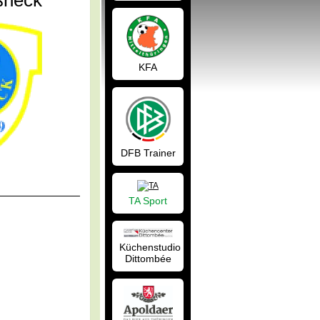
ßneck
KFA
DFB Trainer
TA Sport
Küchenstudio
Dittombée