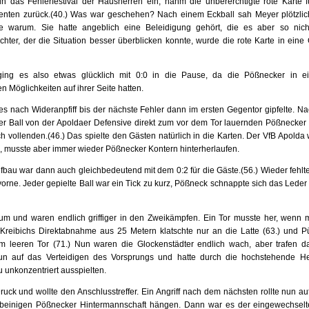
in das Fehlerfestival der Hausherren ein, nahm die unbererchtigte rote Karte
enten zurück.(40.) Was war geschehen? Nach einem Eckball sah Meyer plötzlich
te warum. Sie hatte angeblich eine Beleidigung gehört, die es aber so nic
hter, der die Situation besser überblicken konnte, wurde die rote Karte in ein
ing es also etwas glücklich mit 0:0 in die Pause, da die Pößnecker in 
 Möglichkeiten auf ihrer Seite hatten.
 nach Wideranpfiff bis der nächste Fehler dann im ersten Gegentor gipfelte. N
r Ball von der Apoldaer Defensive direkt zum vor dem Tor lauernden Pößnecker 
 vollenden.(46.) Das spielte den Gästen natürlich in die Karten. Der VfB Apolda 
e, musste aber immer wieder Pößnecker Kontern hinterherlaufen.
ufbau war dann auch gleichbedeutend mit dem 0:2 für die Gäste.(56.) Wieder feh
h vorne. Jeder gepielte Ball war ein Tick zu kurz, Pößneck schnappte sich das Le
t um und waren endlich griffiger in den Zweikämpfen. Ein Tor musste her, wenn
Kreibichs Direktabnahme aus 25 Metern klatschte nur an die Latte (63.) und P
 leeren Tor (71.) Nun waren die Glockenstädter endlich wach, aber trafen das
un auf das Verteidigen des Vorsprungs und hatte durch die hochstehende H
u unkonzentriert ausspielten.
ck und wollte den Anschlusstreffer. Ein Angriff nach dem nächsten rollte nun au
elbeinigen Pößnecker Hintermannschaft hängen. Dann war es der eingewechselte