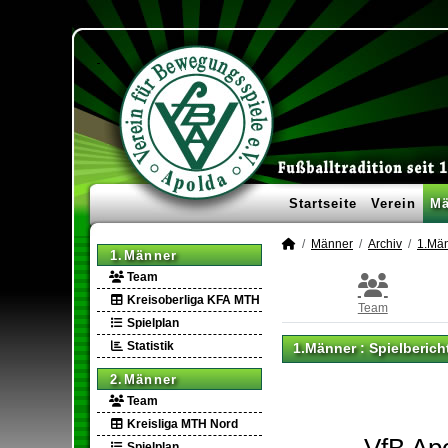
Startseite
Verein
Mä
Männer
Archiv
1.Mä
1.Männer
Team
Kreisoberliga KFA MTH
Team
Spielplan
Statistik
1.Männer :
Spielberich
2.Männer
Team
Kreisliga MTH Nord
Spielplan