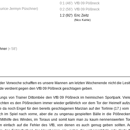
0:1 (46')
VfB 09 Pößneck
aurice-Jermyn Püschner
)
0:2 (56')
VfB 09 Pößneck
1:2 (92')
Eric Zeitz
(Nico Kahle)
hner
(
58')
t der Vorwoche schafften es unsere Mannen am letzten Wochenende nicht die Lesi
de verdient gegen den VfB 09 Pößneck geschlagen geben.
ngs von Trainer Dittombée den VfB 09 Pößneck im heimischen Sportpark. Viele
ichten es den Pößneckern immer wieder gefährlich vor dem Tor der Heimelf aufz
te da noch Engel für den bereits geschlagenen Marzian auf der Torlinie (17.) vom 
h im Spiel nach vorne, aber die zu ungenau gespielten Bälle in die Pößnecker
 Mithilfe des Windes, im Toraus und somit kam man zu kaum nennenswerten To
en einfach auf die Fehler des VfB, von denen es auch genug geben sollten. Au