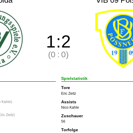
olda
VfB 09 Pö
1
:
2
(0
:
0)
Spielstatistik
Tore
Eric Zeitz
Assists
o Kahle
)
Nico Kahle
Eric Zeitz
)
Zuschauer
56
Torfolge