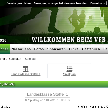
Vereinsgeschichte
Bewegungsmangel bei Heranwachsenden
Downloads
nner
Nachwuchs
Fotos
Sponsoren
Links
Gästebuch
Fa
nner
Spielplan
Spieltag
Landesklasse Staffel 1
Spielplan
t
(2023/24)
Landesklasse Staffel 1
8. Spieltag - 07.10.2023
15:00 Uhr