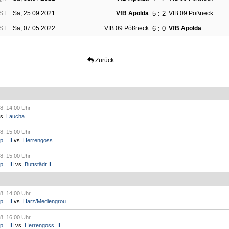
5 : 2
.ST
Sa, 25.09.2021
VfB Apolda
VfB 09 Pößneck
6 : 0
.ST
Sa, 07.05.2022
VfB 09 Pößneck
VfB Apolda
Zurück
8. 14:00 Uhr
s.
Laucha
8. 15:00 Uhr
.. II
vs.
Herrengoss.
8. 15:00 Uhr
.. III
vs.
Buttstädt II
8. 14:00 Uhr
.. II
vs.
Harz/Mediengrou...
8. 16:00 Uhr
.. III
vs.
Herrengoss. II