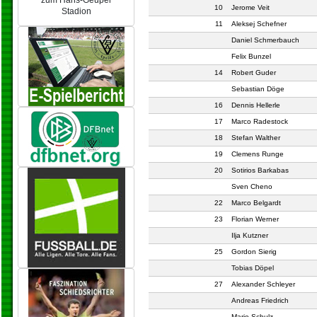
zum Hans-Geupel
10
Jerome Veit
Stadion
11
Aleksej Schefner
Daniel Schmerbauch
Felix Bunzel
14
Robert Guder
Sebastian Döge
16
Dennis Hellerle
17
Marco Radestock
18
Stefan Walther
19
Clemens Runge
20
Sotirios Barkabas
Sven Cheno
22
Marco Belgardt
23
Florian Werner
Ilja Kutzner
25
Gordon Sierig
Tobias Döpel
27
Alexander Schleyer
Andreas Friedrich
Mario Schulz