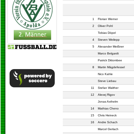
1
Florian Werner
2
Oliver Pohl
Tobias Döpel
4
Steven Weilepp
5
Alexander Meißner
Marco Belgardt
Patrick Dittombee
8
Martin Mägdefessel
Nico Kahle
Steve Liebau
11
Stefan Walther
12
Alexej Rigov
Jonas Axthelm
14
Mathias Cheno
15
Chris Heineck
16
Andre Schach
Marcel Gerlach