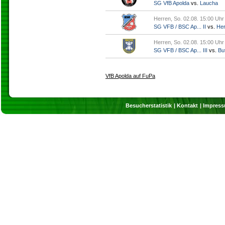
SG VfB Apolda
vs.
Laucha
Herren, So. 02.08. 15:00 Uhr
SG VFB / BSC Ap... II
vs.
Her
Herren, So. 02.08. 15:00 Uhr
SG VFB / BSC Ap... III
vs.
But
VfB Apolda auf FuPa
Besucherstatistik
Kontakt
Impres