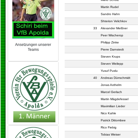
Martin Rudel
Sandro Hahn
Shterion Velichkov
33
Alexander Meißner
Peer Wischerop
Philipp Zinke
Ansetzungen unserer
Teams
Pierre Darnstedt
NEU 2024/25
Steven Krups
Steven Weilepp
Yusuf Puslu
40
Andreas Dürrschmidt
Jonas Axthelm
Marcel Gerlach
Martin Mägdefessel
Maximilian Lieder
Nico Kahle
Patrick Dittombee
Rico Fiebig
Tobias Weiser