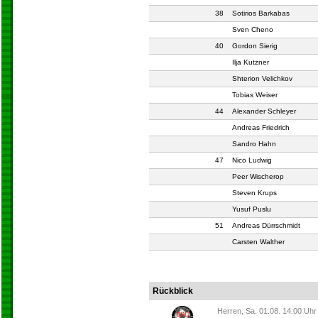
38
Sotirios Barkabas
Sven Cheno
40
Gordon Sierig
Ilja Kutzner
Shterion Velichkov
Tobias Weiser
44
Alexander Schleyer
Andreas Friedrich
Sandro Hahn
47
Nico Ludwig
Peer Wischerop
Steven Krups
Yusuf Puslu
51
Andreas Dürrschmidt
Carsten Walther
Rückblick
Herren, Sa. 01.08. 14:00 Uhr