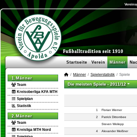
Vereins
Startseite
Verein
Männer
Na
Männer
Spielerstatistik
Spiele
1.Männer
Die meisten Spiele -
2011/12
Team
Kreisoberliga KFA MTH
Spielplan
Statistik
1
Florian Werner
2.Männer
2
Patrick Dittombee
Team
Steven Weilepp
Kreisliga MTH Nord
4
Alexander Meißner
Spielplan