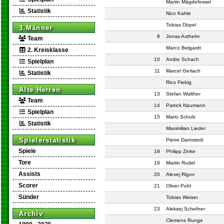
Martin Mägdefessel
Statistik
Nico Kahle
Tobias Döpel
3.Männer
8
Jonas Axthelm
Team
Marco Belgardt
2. Kreisklasse
10
Andre Schach
Spielplan
11
Marcel Gerlach
Statistik
Rico Fiebig
Alte Herren
13
Stefan Walther
Team
14
Patrick Naumann
Spielplan
15
Mario Schulz
Statistik
Maximilian Lieder
Spielerstatistik
Pierre Darnstedt
Spiele
18
Philipp Zinke
Tore
19
Martin Rudel
Assists
20
Alexej Rigov
Scorer
21
Oliver Pohl
Sünder
Tobias Weiser
23
Aleksej Schefner
Archiv
Clemens Runge