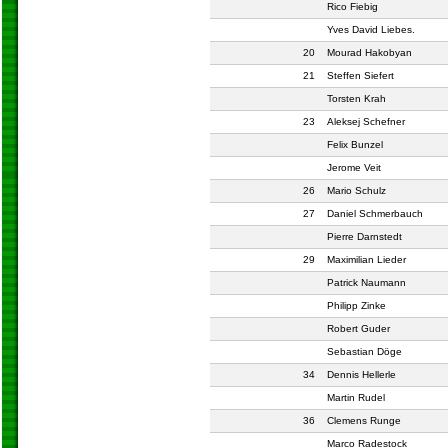
Rico Fiebig
Yves David Liebes.
20
Mourad Hakobyan
21
Steffen Siefert
Torsten Krah
23
Aleksej Schefner
Felix Bunzel
Jerome Veit
26
Mario Schulz
27
Daniel Schmerbauch
Pierre Darnstedt
29
Maximilian Lieder
Patrick Naumann
Philipp Zinke
Robert Guder
Sebastian Döge
34
Dennis Hellerle
Martin Rudel
36
Clemens Runge
Marco Radestock