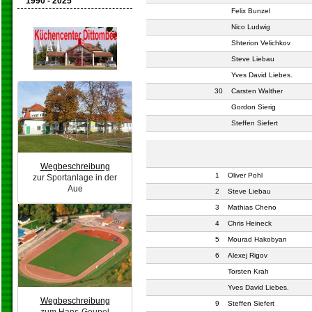
1990 - 2025
Felix Bunzel
Nico Ludwig
Shterion Velichkov
Steve Liebau
Yves David Liebes.
30
Carsten Walther
Gordon Sierig
Steffen Siefert
Wegbeschreibung
1
Oliver Pohl
zur Sportanlage in der
Aue
2
Steve Liebau
3
Mathias Cheno
4
Chris Heineck
5
Mourad Hakobyan
6
Alexej Rigov
Torsten Krah
Yves David Liebes.
Wegbeschreibung
9
Steffen Siefert