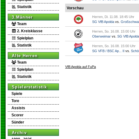
Statistik
Vorschau
3.Männer
Herren, Di. 11.08. 18:45 Uhr
SG VfB Apolda
vs.
Großschwa
Team
2. Kreisklasse
Herren, So. 16.08. 15:00 Uhr
Oberweimar
vs.
SG VfB Apold
Spielplan
Statistik
Herren, So. 16.08. 15:00 Uhr
SG VFB / BSC Ap... II
vs.
Schö
Alte Herren
Team
VfB Apolda auf FuPa
Spielplan
Statistik
Spielerstatistik
Spiele
Tore
Assists
Scorer
Sünder
Archiv