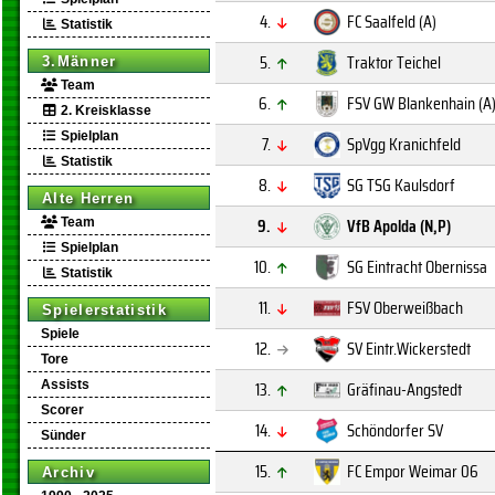
4.
FC Saalfeld (A)
Statistik
5.
Traktor Teichel
3.Männer
Team
6.
FSV GW Blankenhain (A
2. Kreisklasse
Spielplan
7.
SpVgg Kranichfeld
Statistik
8.
SG TSG Kaulsdorf
Alte Herren
9.
VfB Apolda (N,P)
Team
Spielplan
10.
SG Eintracht Obernissa
Statistik
11.
FSV Oberweißbach
Spielerstatistik
Spiele
12.
SV Eintr.Wickerstedt
Tore
13.
Gräfinau-Angstedt
Assists
Scorer
14.
Schöndorfer SV
Sünder
15.
FC Empor Weimar 06
Archiv