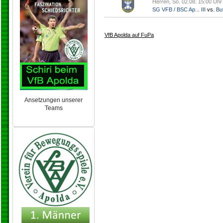
Herren, So. 02.08. 15:00 Uhr
SG VFB / BSC Ap... III
vs.
But
VfB Apolda auf FuPa
Ansetzungen unserer
Teams
NEU 2024/25