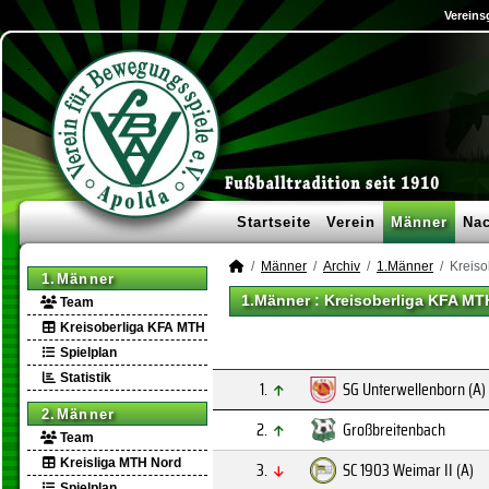
Vereins
Startseite
Verein
Männer
Na
Männer
Archiv
1.Männer
Kreiso
1.Männer
1.Männer :
Kreisoberliga KFA MT
Team
Kreisoberliga KFA MTH
Spielplan
Statistik
1.
SG Unterwellenborn (A)
2.Männer
2.
Großbreitenbach
Team
Kreisliga MTH Nord
3.
SC 1903 Weimar II (A)
Spielplan