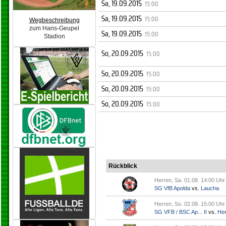
Sa, 19.09.2015
15:00
Sa, 19.09.2015
15:00
Wegbeschreibung
zum Hans-Geupel
Sa, 19.09.2015
15:00
Stadion
So, 20.09.2015
15:00
So, 20.09.2015
15:00
So, 20.09.2015
15:00
So, 20.09.2015
15:00
Rückblick
Herren, Sa. 01.08. 14:00 Uhr
SG VfB Apolda
vs.
Laucha
Herren, So. 02.08. 15:00 Uhr
SG VFB / BSC Ap... II
vs.
Her