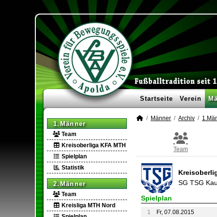
Startseite
Verein
Mä
Männer
Archiv
1.Mä
1.Männer
Team
Kreisoberliga KFA MTH
Team
Spielplan
Statistik
Kreisoberl
SG TSG Kau
2.Männer
Team
Spielplan
Kreisliga MTH Nord
1
Fr, 07.08.2015
Spielplan