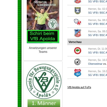
SG VFB / BSC Ap
Herren, So. 02.
SG VFB / BSC Ap.
Herren, Sa. 08.
SG VFB / BSC Ap
Herren, Sa. 08.
SG VFB / BSC Ap.
Vorschau
Ansetzungen unserer
Herren, Di. 11.0
Teams
SG VFB / BSC Ap
NEU 2024/25
Herren, So. 16.
Oberweimar
vs
Herren, So. 16.
SG VFB / BSC Ap
VfB Apolda auf FuPa