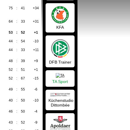
75
:
41
+34
55
64
:
33
+31
49
KFA
53
:
52
+1
47
44
:
54
-10
46
44
:
33
+11
45
48
:
39
+9
43
DFB Trainer
52
:
51
+1
38
52
:
67
-15
35
TA Sport
49
:
55
-6
34
Küchenstudio
40
:
50
-10
33
Dittombée
46
:
50
-4
32
43
:
52
-9
30