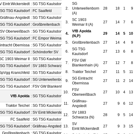
SG
V Eintr.Wickerstedt
:
SG TSG Kaulsdorf
1 : 2
2.
Unterwellenborn
28
18
1
9
SG TSG Kaulsdorf
:
FC Saalfeld
1 : 3
(A)
Gräfinau-Angstedt
:
SG TSG Kaulsdorf
1 : 2
SC 1903
3.
27
14
7
6
SG TSG Kaulsdorf
:
Großbreitenbach
Weimar II (A)
0 : 1
VfB Apolda
SV Oberweißbach
:
SG TSG Kaulsdorf
2 : 2
4.
29
14
5
10
(N,P)
SG TSG Kaulsdorf
:
FC Empor Weimar 06
3 : 1
5.
Großbreitenbach
27
14
4
9
intracht Obernissa
:
SG TSG Kaulsdorf
2 : 0
SG TSG
6.
27
13
6
8
SG TSG Kaulsdorf
:
Schöndorfer SV
0 : 0
Kaulsdorf
SC 1903 Weimar II
:
SG TSG Kaulsdorf
3 : 1
FSV GW
7.
27
12
7
8
Blankenhain (A)
SG TSG Kaulsdorf
:
SV 1883 Schwarza
3 : 0
8.
Traktor Teichel
27
11
5
11
SpVgg Kranichfeld
:
SG TSG Kaulsdorf
0 : 4
SG Eintracht
SG TSG Kaulsdorf
:
SG Unterwellenborn
3 : 2
9.
27
11
2
14
Obernissa
SG TSG Kaulsdorf
:
FSV GW Blankenhain
0 : 2
FSV
10.
27
10
4
13
Oberweißbach
VfB Apolda
:
SG TSG Kaulsdorf
0 : 3
(
)
Gräfinau-
11.
27
9
6
12
Traktor Teichel
:
SG TSG Kaulsdorf
2 : 0
Angstedt
SG TSG Kaulsdorf
:
SV Eintr.Wickerstedt
SV 1883
0 : 2
12.
28
9
5
14
Schwarza (N)
FC Saalfeld
:
SG TSG Kaulsdorf
2 : 3
SV
SG TSG Kaulsdorf
:
Gräfinau-Angstedt
13.
1 : 1
27
9
3
15
Eintr.Wickerstedt
Großbreitenbach
:
SG TSG Kaulsdorf
1 : 3