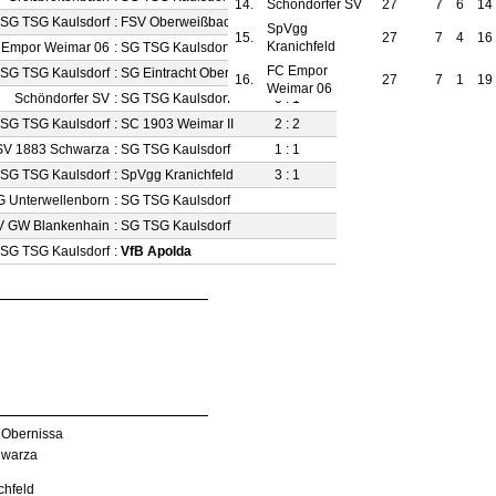
14.
Schöndorfer SV
27
7
6
14
SG TSG Kaulsdorf
:
FSV Oberweißbach
0 : 1
SpVgg
15.
27
7
4
16
Kranichfeld
 Empor Weimar 06
:
SG TSG Kaulsdorf
2 : 2
FC Empor
SG TSG Kaulsdorf
:
SG Eintracht Obernissa
3 : 0
16.
27
7
1
19
Weimar 06
Schöndorfer SV
:
SG TSG Kaulsdorf
0 : 1
SG TSG Kaulsdorf
:
SC 1903 Weimar II
2 : 2
SV 1883 Schwarza
:
SG TSG Kaulsdorf
1 : 1
SG TSG Kaulsdorf
:
SpVgg Kranichfeld
3 : 1
G Unterwellenborn
:
SG TSG Kaulsdorf
V GW Blankenhain
:
SG TSG Kaulsdorf
SG TSG Kaulsdorf
:
VfB Apolda
t Obernissa
hwarza
chfeld