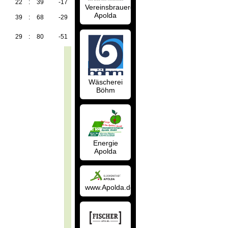
22
:
39
-17
27
Vereinsbrauerei
Apolda
39
:
68
-29
25
29
:
80
-51
22
Wäscherei
Böhm
Energie
Apolda
www.Apolda.de