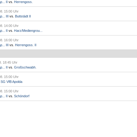
... II
vs.
Herrengoss.
08. 15:00 Uhr
.. III
vs.
Buttstädt II
08. 14:00 Uhr
... II
vs.
Harz/Mediengrou...
08. 16:00 Uhr
.. III
vs.
Herrengoss. II
8. 18:45 Uhr
... II
vs.
Großschwabh.
08. 15:00 Uhr
.
SG VfB Apolda
08. 15:00 Uhr
... II
vs.
Schöndorf