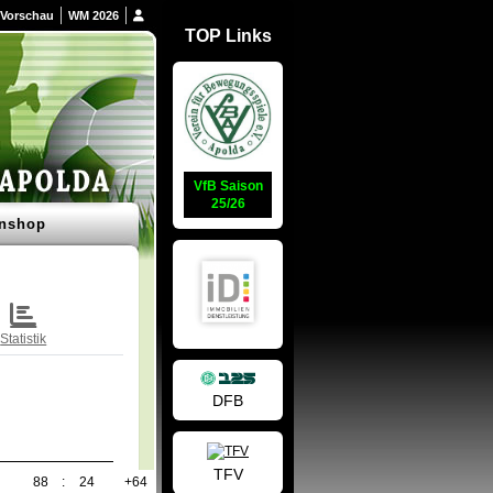
Vorschau
WM 2026
TOP Links
VfB Saison
25/26
nshop
Statistik
DFB
TFV
88
:
24
+64
59