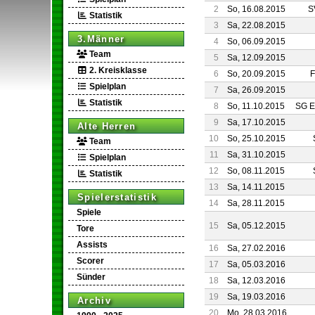
2
So, 16.08.2015
S
Statistik
3
Sa, 22.08.2015
3.Männer
4
So, 06.09.2015
Team
5
Sa, 12.09.2015
2. Kreisklasse
6
So, 20.09.2015
F
Spielplan
7
Sa, 26.09.2015
Statistik
8
So, 11.10.2015
SG E
9
Sa, 17.10.2015
Alte Herren
10
So, 25.10.2015
Team
11
Sa, 31.10.2015
Spielplan
12
So, 08.11.2015
Statistik
13
Sa, 14.11.2015
Spielerstatistik
14
Sa, 28.11.2015
Spiele
15
Sa, 05.12.2015
Tore
Assists
16
Sa, 27.02.2016
Scorer
17
Sa, 05.03.2016
Sünder
18
Sa, 12.03.2016
19
Sa, 19.03.2016
Archiv
20
Mo, 28.03.2016