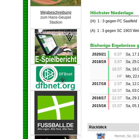
Wegbeschreibung
Höchster Niederlage
zum Hans-Geupel
(H) 1 : 3 gegen FC Saalfeld
Stadion
(A) 1 : 3 gegen SC 1903 Wei
Bisherige Ergebnisse 
2020/21
6.ST
Sa, 17.
2018/19
3.ST
Sa, 25.
18.ST
Sa, 16.
HF
Mo, 22.
2017/18
2.ST
Sa, 12.
18.ST
Sa, 03.
2016/17
12.ST
Sa, 29.
2015/16
15.ST
Sa, 05.
Rückblick
Herren, So. 02.