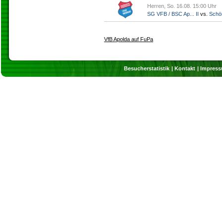
Herren, So. 16.08. 15:00 Uhr
SG VFB / BSC Ap... II
vs.
Schö
VfB Apolda auf FuPa
Besucherstatistik
Kontakt
Impres