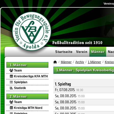
Vereins
Startseite
Verein
Männer
Na
Männer
Archiv
1.Männer
Kreiso
1.Männer
1.Männer :
Spielplan Kreisoberl
Team
Kreisoberliga KFA MTH
Spielplan
1. Spieltag
Statistik
Fr, 07.08.2015
18:30
Sa, 08.08.2015
15:00
2.Männer
Sa, 08.08.2015
15:00
Team
Sa, 08.08.2015
15:00
Kreisliga MTH Nord
Spielplan