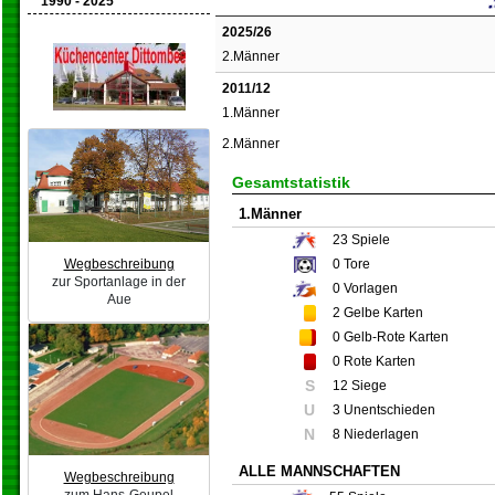
1990 - 2025
2025/26
2.Männer
2011/12
1.Männer
2.Männer
Gesamtstatistik
1.Männer
23
Spiele
0
Tore
Wegbeschreibung
zur Sportanlage in der
0
Vorlagen
Aue
2
Gelbe Karten
0
Gelb-Rote Karten
0
Rote Karten
S
12 Siege
U
3 Unentschieden
N
8 Niederlagen
ALLE MANNSCHAFTEN
Wegbeschreibung