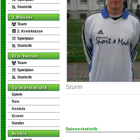
Statistik
3.Männer
Team
2. Kreisklasse
Spielplan
Statistik
Alte Herren
Team
Spielplan
Statistik
Sturm
Spielerstatistik
Spiele
Tore
Assists
Scorer
Sünder
Saisonstatistik
Archiv