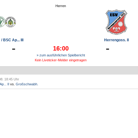
Herren
/ BSC Ap... III
Herrengoss. II
-
-
16:00
» zum ausführlichen Spielbericht
Kein Liveticker-Melder eingetragen
08. 18:45 Uhr
p... II
vs.
Großschwabh.