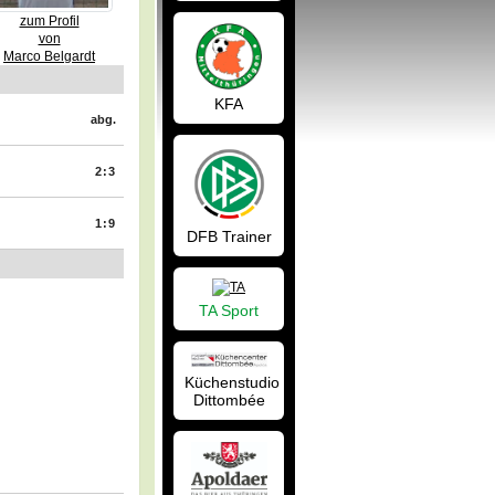
zum Profil
von
Marco Belgardt
KFA
abg.
2:3
1:9
DFB Trainer
TA Sport
Küchenstudio
Dittombée