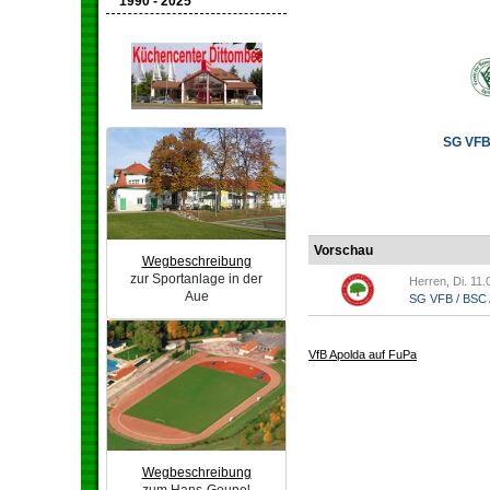
1990 - 2025
SG VFB 
Vorschau
Wegbeschreibung
zur Sportanlage in der
Herren, Di. 11.
Aue
SG VFB / BSC A
VfB Apolda auf FuPa
Wegbeschreibung