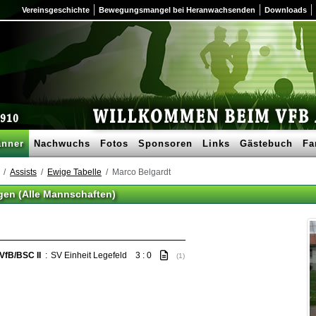
Vereinsgeschichte
Bewegungsmangel bei Heranwachsenden
Downloads
nner
Nachwuchs
Fotos
Sponsoren
Links
Gästebuch
Fa
Assists
Ewige Tabelle
Marco Belgardt
agen (Alle Mannschaften)
VfB/BSC II
:
SV Einheit Legefeld
3 : 0
(1)