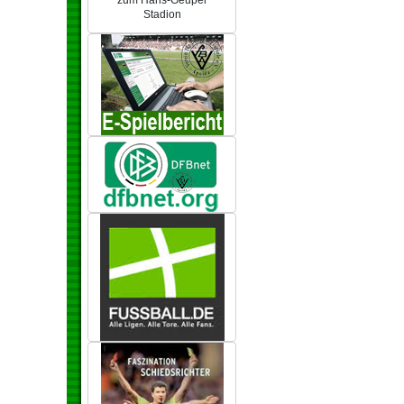
zum Hans-Geupel
Stadion