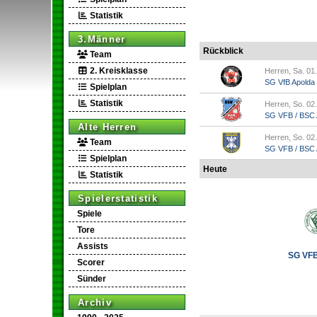
Statistik
3.Männer
Rückblick
Team
2. Kreisklasse
Herren, Sa. 01
SG VfB Apolda
Spielplan
Statistik
Herren, So. 02
SG VFB / BSC A
Alte Herren
Herren, So. 02
Team
SG VFB / BSC Ap
Spielplan
Heute
Statistik
Spielerstatistik
Spiele
Tore
Assists
SG VFB 
Scorer
Sünder
Archiv