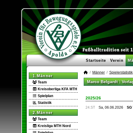
Startseite
Verein
Mä
Männer
Spielerstatistik
1.Männer
Marco Belgardt : Vorl
Team
Kreisoberliga KFA MTH
Spielplan
2025/26
Statistik
24.ST
Sa, 06.06.2026
SG 
2.Männer
Team
Kreisliga MTH Nord
Spielplan