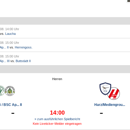
.08. 14:00 Uhr
vs.
Laucha
.08. 15:00 Uhr
p... II
vs.
Herrengoss.
.08. 15:00 Uhr
... III
vs.
Buttstädt II
Herren
/ BSC Ap... II
Harz/Mediengrou...
-
-
14:00
» zum ausführlichen Spielbericht
Kein Liveticker-Melder eingetragen