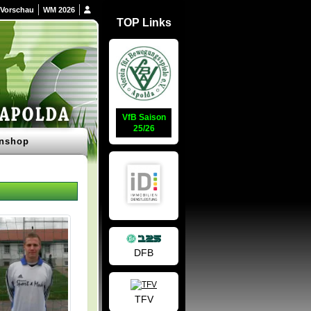
Vorschau
WM 2026
TOP Links
VfB Saison
25/26
nshop
DFB
TFV