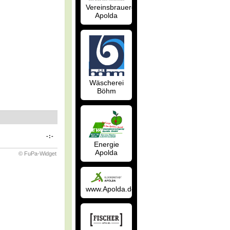
Vereinsbrauerei
Apolda
Wäscherei
Böhm
-:-
Energie
Apolda
© FuPa-Widget
www.Apolda.de