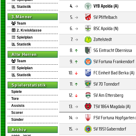
4.
VfB Apolda (A)
Statistik
5.
SV Pfiffelbach
3.Männer
Team
6.
BSC Apolda (N)
2. Kreisklasse
Spielplan
7.
Zottelstedt
Statistik
8.
SG Eintracht Obernissa
Alte Herren
9.
SV Fortuna Frankendorf
Team
Spielplan
10.
FC Einheit Bad Berka (A)
Statistik
11.
SV 70 Tonndorf
Spielerstatistik
Spiele
12.
SV Am Ettersberg
Tore
13.
TSV 1864 Magdala (A)
Assists
Scorer
14.
FSV Fortuna Hopfgarten 
Sünder
15.
SV 1951 Gaberndorf
Archiv