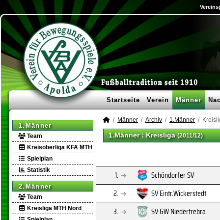
Vereins
Startseite
Verein
Männer
Na
Männer
Archiv
1.Männer
Kreisl
1.Männer
1.Männer :
Kreisliga
(2011/12)
Team
Kreisoberliga KFA MTH
Spielplan
Statistik
1.
Schöndorfer SV
2.Männer
2.
SV Eintr.Wickerstedt
Team
Kreisliga MTH Nord
3.
SV GW Niedertrebra
Spielplan