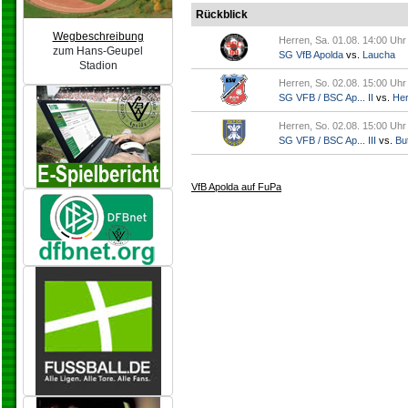
Rückblick
Wegbeschreibung
Herren, Sa. 01.08. 14:00 Uhr
zum Hans-Geupel
SG VfB Apolda
vs.
Laucha
Stadion
Herren, So. 02.08. 15:00 Uhr
SG VFB / BSC Ap... II
vs.
Her
Herren, So. 02.08. 15:00 Uhr
SG VFB / BSC Ap... III
vs.
But
VfB Apolda auf FuPa