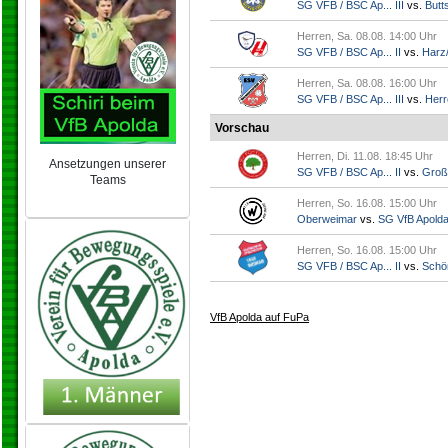
SG VFB / BSC Ap... III
vs.
Butts
Herren, Sa. 08.08. 14:00 Uhr
SG VFB / BSC Ap... II
vs.
Harz/
Herren, Sa. 08.08. 16:00 Uhr
SG VFB / BSC Ap... III
vs.
Herr
Vorschau
Herren, Di. 11.08. 18:45 Uhr
Ansetzungen unserer
SG VFB / BSC Ap... II
vs.
Groß
Teams
NEU 2024/25
Herren, So. 16.08. 15:00 Uhr
Oberweimar
vs.
SG VfB Apold
Herren, So. 16.08. 15:00 Uhr
SG VFB / BSC Ap... II
vs.
Schö
VfB Apolda auf FuPa