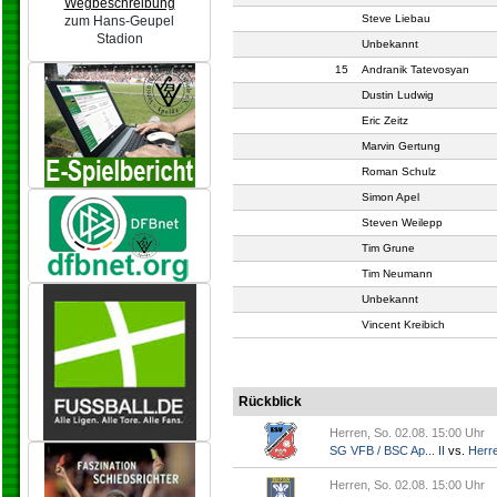
Wegbeschreibung
Steve Liebau
zum Hans-Geupel
Stadion
Unbekannt
15
Andranik Tatevosyan
Dustin Ludwig
Eric Zeitz
Marvin Gertung
Roman Schulz
Simon Apel
Steven Weilepp
Tim Grune
Tim Neumann
Unbekannt
Vincent Kreibich
Rückblick
Herren, So. 02.08. 15:00 Uhr
SG VFB / BSC Ap... II
vs.
Herr
Herren, So. 02.08. 15:00 Uhr