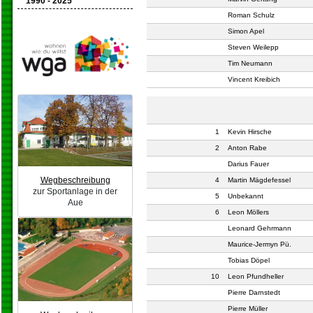
1990 - 2025
Roman Schulz
Simon Apel
Steven Weilepp
Tim Neumann
Vincent Kreibich
1
Kevin Hirsche
2
Anton Rabe
Darius Fauer
Wegbeschreibung
4
Martin Mägdefessel
zur Sportanlage in der
5
Unbekannt
Aue
6
Leon Möllers
Leonard Gehrmann
Maurice-Jermyn Pü.
Tobias Döpel
10
Leon Pfundheller
Pierre Darnstedt
Pierre Müller