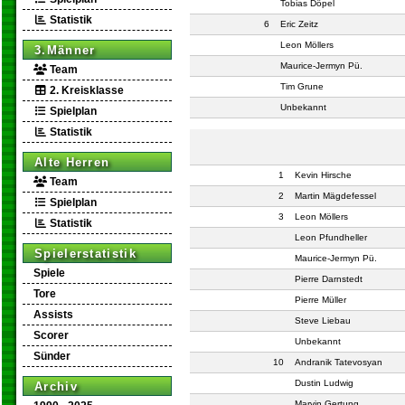
Tobias Döpel
Statistik
6
Eric Zeitz
Leon Möllers
3.Männer
Maurice-Jermyn Pü.
Team
Tim Grune
2. Kreisklasse
Unbekannt
Spielplan
Statistik
Alte Herren
1
Kevin Hirsche
Team
2
Martin Mägdefessel
Spielplan
3
Leon Möllers
Statistik
Leon Pfundheller
Spielerstatistik
Maurice-Jermyn Pü.
Spiele
Pierre Darnstedt
Tore
Pierre Müller
Assists
Steve Liebau
Scorer
Unbekannt
Sünder
10
Andranik Tatevosyan
Dustin Ludwig
Archiv
Marvin Gertung