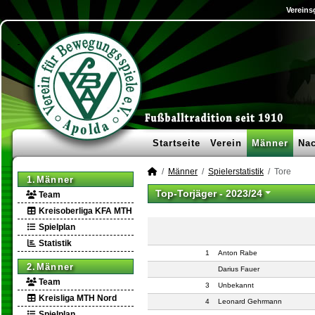
Vereins
Startseite
Verein
Männer
Na
Männer
Spielerstatistik
Tore
1.Männer
Top-Torjäger -
2023/24
Team
Kreisoberliga KFA MTH
Spielplan
Statistik
1
Anton Rabe
2.Männer
Darius Fauer
Team
3
Unbekannt
Kreisliga MTH Nord
4
Leonard Gehrmann
Spielplan