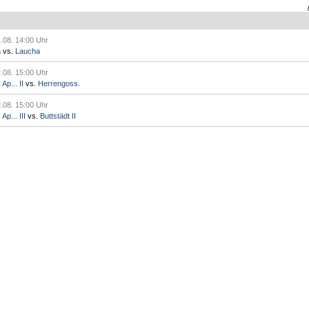
.08. 14:00 Uhr
a
vs.
Laucha
.08. 15:00 Uhr
p... II
vs.
Herrengoss.
.08. 15:00 Uhr
p... III
vs.
Buttstädt II