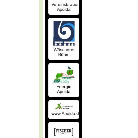
Vereinsbrauerei
Apolda
Wäscherei
Böhm
Energie
Apolda
www.Apolda.de