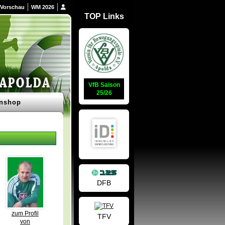
Vorschau
WM 2026
TOP Links
VfB Saison
25/26
nshop
DFB
zum Profil
TFV
von