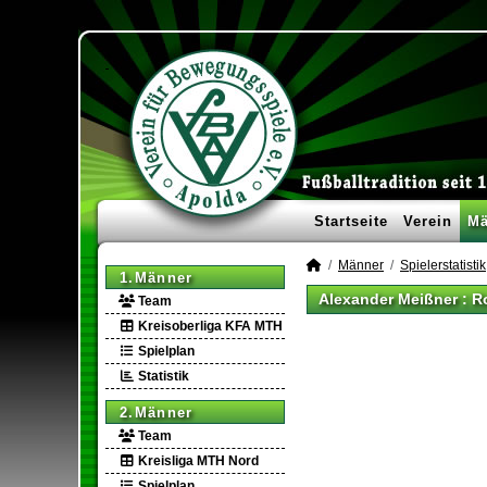
Startseite
Verein
Mä
Männer
Spielerstatistik
1.Männer
Alexander Meißner : R
Team
Kreisoberliga KFA MTH
Spielplan
Statistik
2.Männer
Team
Kreisliga MTH Nord
Spielplan