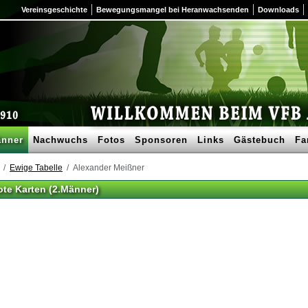
Vereinsgeschichte
Bewegungsmangel bei Heranwachsenden
Downloads
nner
Nachwuchs
Fotos
Sponsoren
Links
Gästebuch
Fa
Ewige Tabelle
Alexander Meißner
ote Karten (2.Männer)