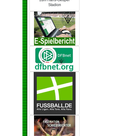
zum Hans-Geupel
Stadion