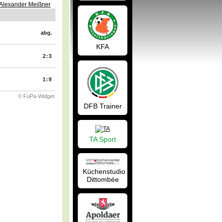
Alexander Meißner
abg.
KFA
2:3
1:9
© FuPa-Widget
DFB Trainer
TA Sport
Küchenstudio
Dittombée