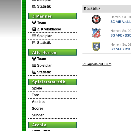
Statistik
Rückblick
3.Männer
Herren, Sa. 01
SG VfB Apold
Team
2. Kreisklasse
Herren, So. 02
SG VFB / BSC A
Spielplan
Statistik
Herren, So. 02
SG VFB / BSC A
Alte Herren
Team
VfB Apolda auf FuPa
Spielplan
Statistik
Spielerstatistik
Spiele
Tore
Assists
Scorer
Sünder
Archiv