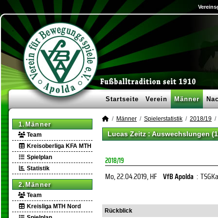
Vereins
Startseite
Verein
Männer
Na
Männer
Spielerstatistik
2018/19
1.Männer
Lucas Zeitz : Auswechslungen (
Team
Kreisoberliga KFA MTH
Spielplan
2018/19
Statistik
Mo, 22.04.2019
, HF
VfB Apolda
:
TSGKa
2.Männer
Team
Kreisliga MTH Nord
Rückblick
Spielplan