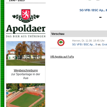
1990 - 2025
SG VFB / BSC Ap... II
-
Vorschau
Herren, Di. 11.08. 18:45 Uhr
SG VFB / BSC Ap... II
vs.
Gro
VfB Apolda auf FuPa
Wegbeschreibung
zur Sportanlage in der
Aue