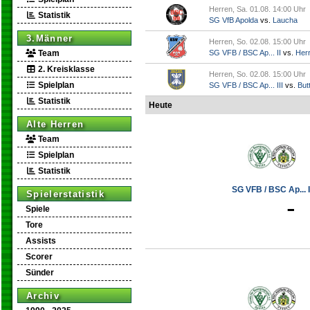
Herren, Sa. 01.08. 14:00 Uhr
Statistik
SG VfB Apolda
vs.
Laucha
3.Männer
Herren, So. 02.08. 15:00 Uhr
Team
SG VFB / BSC Ap... II
vs.
Her
2. Kreisklasse
Herren, So. 02.08. 15:00 Uhr
Spielplan
SG VFB / BSC Ap... III
vs.
Butt
Statistik
Heute
Alte Herren
Team
Spielplan
Statistik
SG VFB / BSC Ap... I
Spielerstatistik
-
Spiele
Tore
Assists
Scorer
Sünder
Archiv