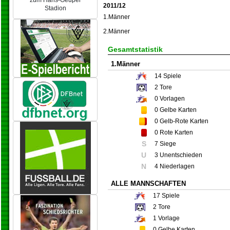
zum Hans-Geupel
2011/12
Stadion
1.Männer
2.Männer
Gesamtstatistik
1.Männer
14
Spiele
2
Tore
0
Vorlagen
0
Gelbe Karten
0
Gelb-Rote Karten
0
Rote Karten
S
7 Siege
U
3 Unentschieden
N
4 Niederlagen
ALLE MANNSCHAFTEN
17
Spiele
2
Tore
1
Vorlage
0
Gelbe Karten