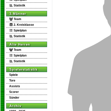
Statistik
3.Männer
Team
2. Kreisklasse
Spielplan
Statistik
Alte Herren
Team
Spielplan
Statistik
Spielerstatistik
Spiele
Tore
Assists
Scorer
Sünder
Archiv