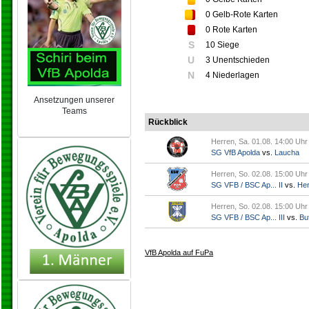
0
Gelb-Rote Karten
0
Rote Karten
S
10 Siege
U
3 Unentschieden
N
4 Niederlagen
Ansetzungen unserer
Teams
Rückblick
NEU 2024/25
Herren, Sa. 01.08. 14:00 Uhr
SG VfB Apolda
vs.
Laucha
Herren, So. 02.08. 15:00 Uhr
SG VFB / BSC Ap... II
vs.
Her
Herren, So. 02.08. 15:00 Uhr
SG VFB / BSC Ap... III
vs.
But
VfB Apolda auf FuPa