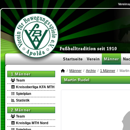
Vereins
Startseite
Verein
Männer
Na
Männer
Archiv
1.Männer
Martin
1.Männer
Martin Rudel
Team
Kreisoberliga KFA MTH
Spielplan
Statistik
2.Männer
Team
Kreisliga MTH Nord
Spielplan