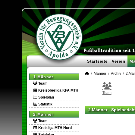
Startseite
Verein
Mä
Männer
Archiv
2.Mä
1.Männer
Team
Kreisoberliga KFA MTH
Team
Spielplan
Statistik
2.Männer :
Spielberich
2.Männer
Team
Kreisliga MTH Nord
Spielplan