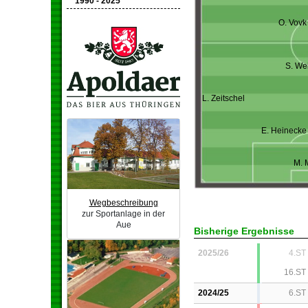
1990 - 2025
O. Vovk
S. We
L. Zeitschel
E. Heinecke
M. 
Wegbeschreibung
zur Sportanlage in der
Aue
Bisherige Ergebnisse
2025/26
4.ST
16.ST
2024/25
6.ST