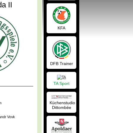
a II
KFA
DFB Trainer
TA Sport
Küchenstudio
m
Dittombée
andr Vovk