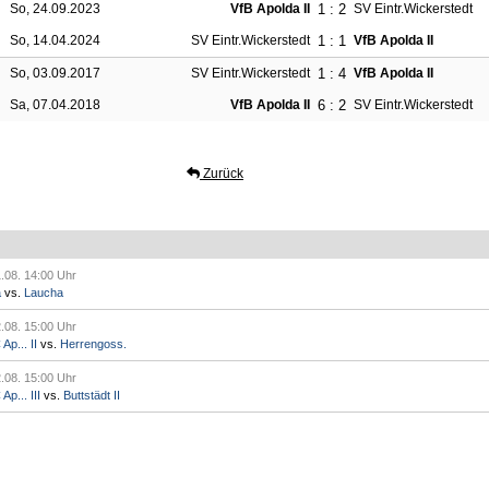
1 : 2
So, 24.09.2023
VfB Apolda II
SV Eintr.Wickerstedt
1 : 1
So, 14.04.2024
SV Eintr.Wickerstedt
VfB Apolda II
1 : 4
So, 03.09.2017
SV Eintr.Wickerstedt
VfB Apolda II
6 : 2
Sa, 07.04.2018
VfB Apolda II
SV Eintr.Wickerstedt
Zurück
.08. 14:00 Uhr
a
vs.
Laucha
.08. 15:00 Uhr
p... II
vs.
Herrengoss.
.08. 15:00 Uhr
p... III
vs.
Buttstädt II