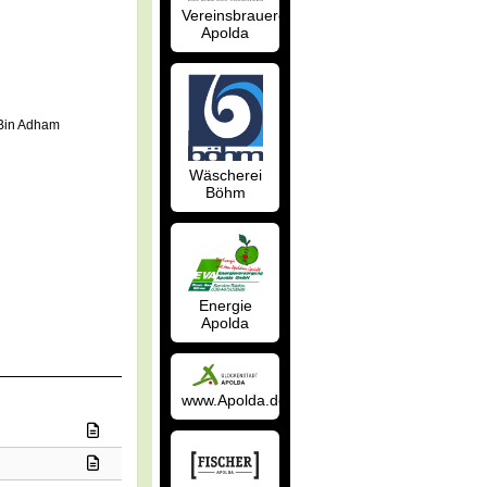
Vereinsbrauerei
Apolda
Bin Adham
Wäscherei
Böhm
Energie
Apolda
www.Apolda.de