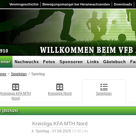
Vereinsgeschichte
Bewegungsmangel bei Heranwachsenden
Downloads
nner
Nachwuchs
Fotos
Sponsoren
Links
Gästebuch
Fa
nner
Spielplan
Spieltag
Kreisliga KFA MTH
Kreisliga Nord
Spielplan
Nord
t
(2025/26)
Kreisliga KFA MTH Nord
4. Spieltag - 07.09.2025
15:00 Uhr