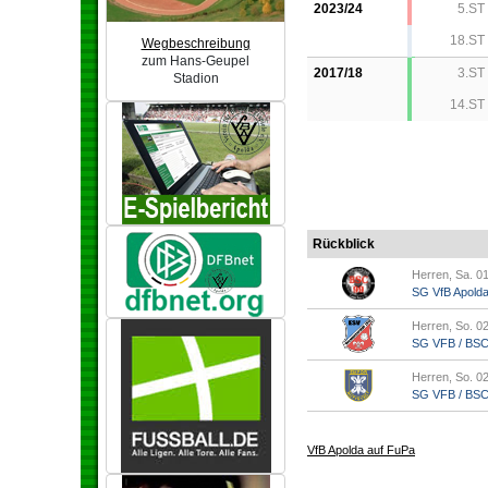
2023/24
5.ST
18.ST
Wegbeschreibung
zum Hans-Geupel
2017/18
3.ST
Stadion
14.ST
Rückblick
Herren, Sa. 01
SG VfB Apold
Herren, So. 02
SG VFB / BSC A
Herren, So. 02
SG VFB / BSC A
VfB Apolda auf FuPa