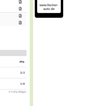
www.fischer-
auto.de
abg.
2:3
1:9
© FuPa-Widget