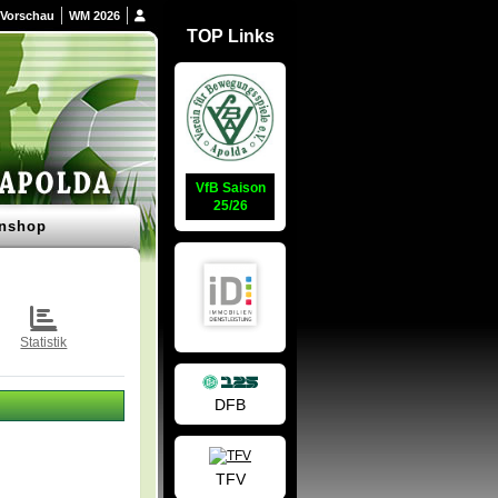
Vorschau
WM 2026
TOP Links
VfB Saison
25/26
nshop
Statistik
DFB
TFV