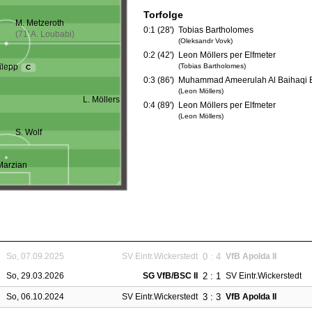
Torfolge
M. Metzeroth
0:1 (28')
Tobias Bartholomes
(71' A. Loubabi)
(Oleksandr Vovk)
0:2 (42')
Leon Möllers per Elfmeter
(Tobias Bartholomes)
ilepp
C
0:3 (86')
Muhammad Ameerulah Al Baihaqi 
(Leon Möllers)
L. Möllers
0:4 (89')
Leon Möllers per Elfmeter
(Leon Möllers)
S. Wolf
Marzian
0 : 4
So, 07.09.2025
SV Eintr.Wickerstedt
VfB Apolda II
2 : 1
So, 29.03.2026
SG VfB/BSC II
SV Eintr.Wickerstedt
3 : 3
So, 06.10.2024
SV Eintr.Wickerstedt
VfB Apolda II