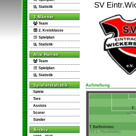
SV Eintr.Wi
Statistik
3.Männer
Team
2. Kreisklasse
Spielplan
Statistik
Alte Herren
Team
Spielplan
Statistik
Aufstellung
Spielerstatistik
Spiele
Tore
Assists
E.
Scorer
(80' 
Sünder
T. Bartholomes
Archiv
(71' L. Pfundheller)