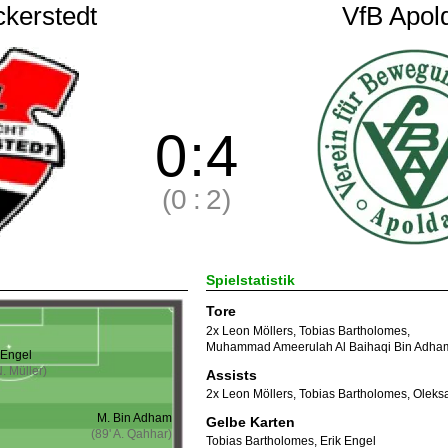
ckerstedt
VfB Apold
0
:
4
(0
:
2)
Spielstatistik
Tore
2x Leon Möllers
,
Tobias Bartholomes
,
Muhammad Ameerulah Al Baihaqi Bin Adha
 Engel
N. Müller)
Assists
2x Leon Möllers
,
Tobias Bartholomes
,
Oleks
M. Bin Adham
Gelbe Karten
(89' A. Qahhar)
Tobias Bartholomes
,
Erik Engel