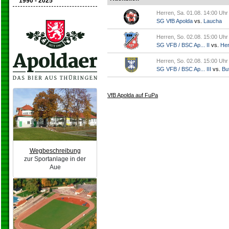
1990 - 2025
Herren, Sa. 01.08. 14:00 Uhr
SG VfB Apolda
vs.
Laucha
Herren, So. 02.08. 15:00 Uhr
SG VFB / BSC Ap... II
vs.
Her
Herren, So. 02.08. 15:00 Uhr
SG VFB / BSC Ap... III
vs.
But
VfB Apolda auf FuPa
Wegbeschreibung
zur Sportanlage in der
Aue