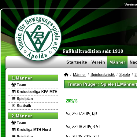
Vereins
Startseite
Verein
Männer
Na
Männer
Spielerstatistik
Spiele
2
1.Männer
Tristan Prüger : Spiele (1.Männer
Team
Kreisoberliga KFA MTH
Spielplan
2015/16
Statistik
Sa, 25.07.2015
, QR
2.Männer
Team
Sa, 22.08.2015
, 3.ST
Kreisliga MTH Nord
Sa, 29.08.2015
, 2.R
Spielplan