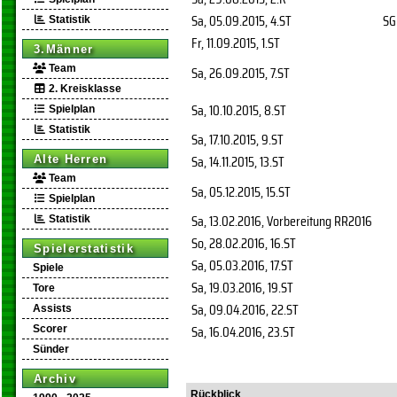
Sa, 05.09.2015
, 4.ST
SG
Statistik
Fr, 11.09.2015
, 1.ST
3.Männer
Team
Sa, 26.09.2015
, 7.ST
2. Kreisklasse
Sa, 10.10.2015
, 8.ST
Spielplan
Statistik
Sa, 17.10.2015
, 9.ST
Sa, 14.11.2015
, 13.ST
Alte Herren
Team
Sa, 05.12.2015
, 15.ST
Spielplan
Sa, 13.02.2016
, Vorbereitung RR2016
Statistik
So, 28.02.2016
, 16.ST
Spielerstatistik
Sa, 05.03.2016
, 17.ST
Spiele
Sa, 19.03.2016
, 19.ST
Tore
Sa, 09.04.2016
, 22.ST
Assists
Sa, 16.04.2016
, 23.ST
Scorer
Sünder
Archiv
Rückblick