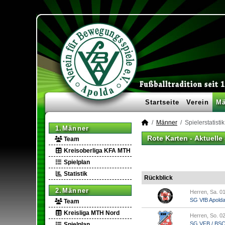
Startseite
Verein
Mä
Männer
Spielerstatistik
1.Männer
Rote Karten -
Aktuelle
Team
Kreisoberliga KFA MTH
Spielplan
Statistik
Rückblick
2.Männer
Herren, Sa. 01
SG VfB Apold
Team
Kreisliga MTH Nord
Herren, So. 02
SG VFB / BSC A
Spielplan