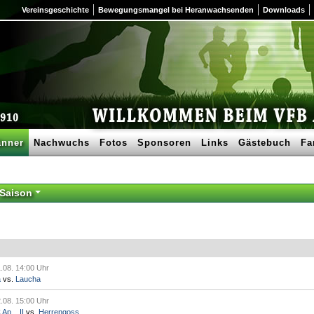
Vereinsgeschichte
Bewegungsmangel bei Heranwachsenden
Downloads
nner
Nachwuchs
Fotos
Sponsoren
Links
Gästebuch
Fa
 Saison
.08. 14:00 Uhr
a
vs.
Laucha
.08. 15:00 Uhr
p... II
vs.
Herrengoss.