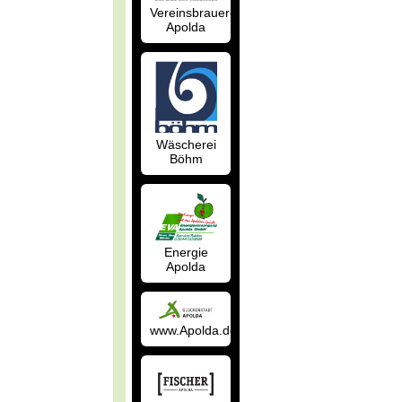
Vereinsbrauerei
Apolda
Wäscherei
Böhm
Energie
Apolda
www.Apolda.de