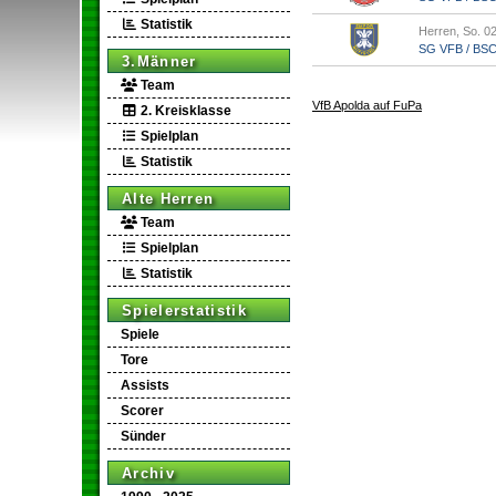
Statistik
Herren, So. 02
SG VFB / BSC A
3.Männer
Team
VfB Apolda auf FuPa
2. Kreisklasse
Spielplan
Statistik
Alte Herren
Team
Spielplan
Statistik
Spielerstatistik
Spiele
Tore
Assists
Scorer
Sünder
Archiv