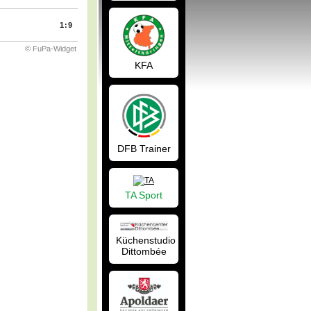
1:9
© FuPa-Widget
KFA
DFB Trainer
TA Sport
Küchenstudio
Dittombée