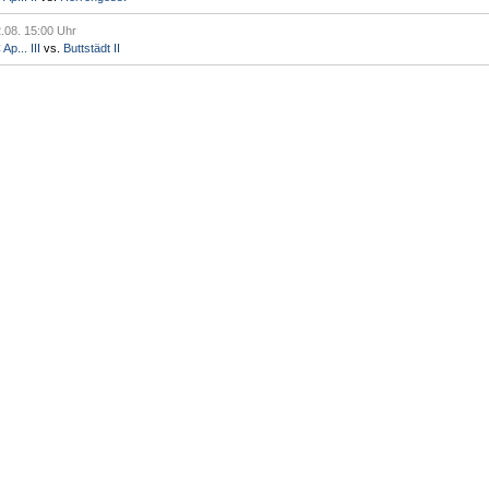
.08. 15:00 Uhr
p... III
vs.
Buttstädt II