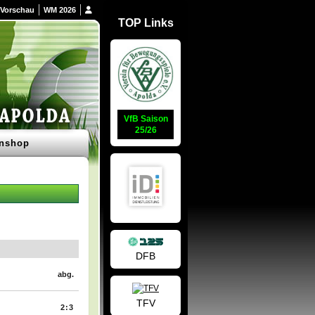
Vorschau
WM 2026
TOP Links
VfB Saison
25/26
nshop
DFB
abg.
TFV
2:3