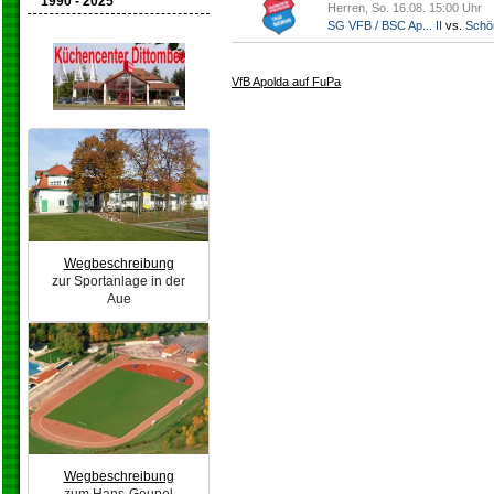
1990 - 2025
Herren, So. 16.08. 15:00 Uhr
SG VFB / BSC Ap... II
vs.
Schö
VfB Apolda auf FuPa
Wegbeschreibung
zur Sportanlage in der
Aue
Wegbeschreibung