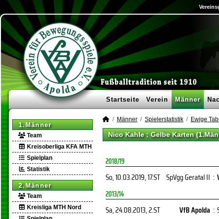
Vereins
Startseite
Verein
Männer
Na
Männer
Spielerstatistik
Ewige Tab
1.Männer
Nico Kahle : Gelbe Karten (1.Män
Team
Kreisoberliga KFA MTH
Spielplan
2018/19
Statistik
So, 10.03.2019
, 17.ST
SpVgg Geratal II
:
2.Männer
2013/14
Team
Kreisliga MTH Nord
Sa, 24.08.2013
, 2.ST
VfB Apolda
:
Spielplan