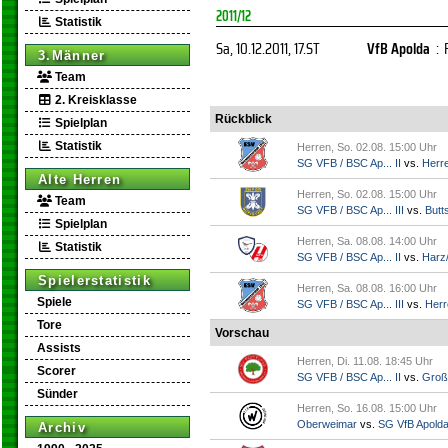
2011/12
Statistik
Sa, 10.12.2011
, 17.ST
VfB Apolda
:
3.Männer
Team
2. Kreisklasse
Rückblick
Spielplan
Statistik
Herren, So. 02.08. 15:00 Uhr
SG VFB / BSC Ap... II
vs.
Herr
Alte Herren
Herren, So. 02.08. 15:00 Uhr
Team
SG VFB / BSC Ap... III
vs.
Butts
Spielplan
Herren, Sa. 08.08. 14:00 Uhr
Statistik
SG VFB / BSC Ap... II
vs.
Harz/
Spielerstatistik
Herren, Sa. 08.08. 16:00 Uhr
Spiele
SG VFB / BSC Ap... III
vs.
Herr
Tore
Vorschau
Assists
Herren, Di. 11.08. 18:45 Uhr
Scorer
SG VFB / BSC Ap... II
vs.
Groß
Sünder
Herren, So. 16.08. 15:00 Uhr
Oberweimar
vs.
SG VfB Apold
Archiv