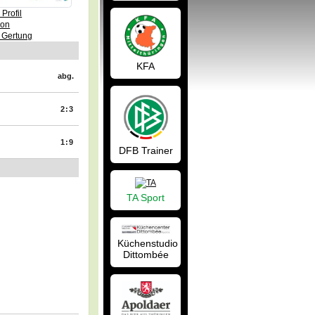
Profil
von
 Gertung
KFA
abg.
2:3
1:9
DFB Trainer
TA Sport
Küchenstudio
Dittombée