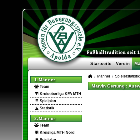
Startseite
Verein
Mä
Männer
Spielerstatistik
1.Männer
Marvin Gertung : Aus
Team
Kreisoberliga KFA MTH
Spielplan
Statistik
2.Männer
Team
Kreisliga MTH Nord
Spielplan