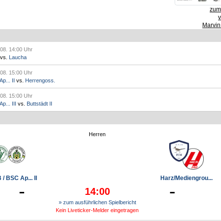
zum 
Marvin
.08. 14:00 Uhr
vs.
Laucha
.08. 15:00 Uhr
p... II
vs.
Herrengoss.
.08. 15:00 Uhr
... III
vs.
Buttstädt II
Herren
/ BSC Ap... II
Harz/Mediengrou...
-
-
14:00
» zum ausführlichen Spielbericht
Kein Liveticker-Melder eingetragen