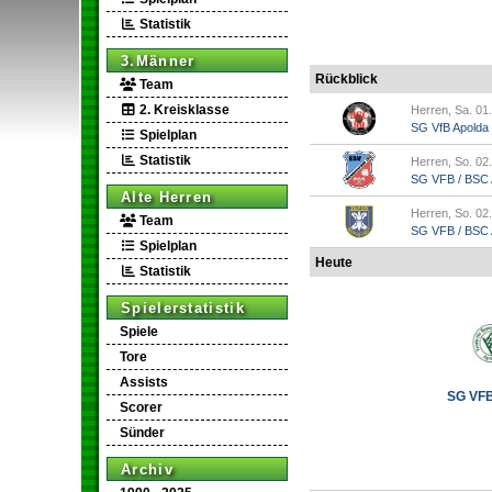
Statistik
3.Männer
Rückblick
Team
2. Kreisklasse
Herren, Sa. 01
SG VfB Apolda
Spielplan
Statistik
Herren, So. 02
SG VFB / BSC A
Alte Herren
Herren, So. 02
Team
SG VFB / BSC Ap
Spielplan
Heute
Statistik
Spielerstatistik
Spiele
Tore
Assists
SG VFB 
Scorer
Sünder
Archiv