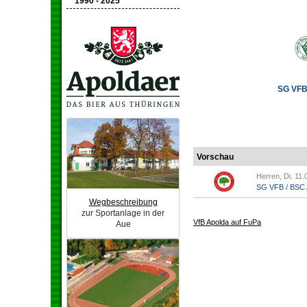
1990 - 2025
SG VFB 
Vorschau
Herren, Di. 11.
SG VFB / BSC A
Wegbeschreibung
zur Sportanlage in der
VfB Apolda auf FuPa
Aue