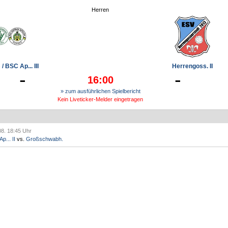
Herren
/ BSC Ap... III
Herrengoss. II
-
-
16:00
» zum ausführlichen Spielbericht
Kein Liveticker-Melder eingetragen
08. 18:45 Uhr
p... II
vs.
Großschwabh.