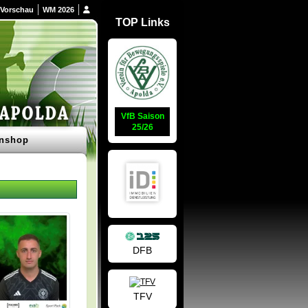
Vorschau
WM 2026
TOP Links
VfB Saison
25/26
nshop
DFB
TFV