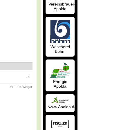
Vereinsbrauerei
Apolda
Wäscherei
Böhm
-:-
Energie
Apolda
© FuPa-Widget
www.Apolda.de