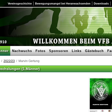
Vereinsgeschichte
Bewegungsmangel bei Heranwachsenden
Downloads
nner
Nachwuchs
Fotos
Sponsoren
Links
Gästebuch
Fa
2022/23
Marvin Gertung
wechslungen (1.Männer)