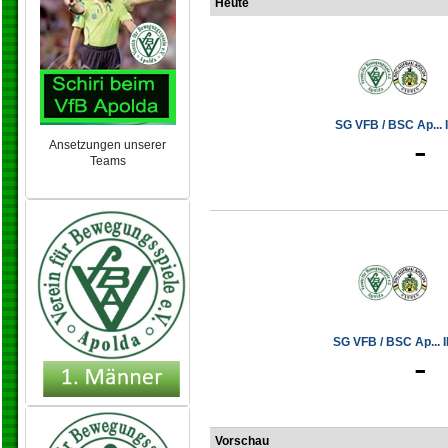
Heute
SG VFB / BSC Ap... I
-
Ansetzungen unserer
Teams
NEU 2024/25
SG VFB / BSC Ap... II
-
Vorschau