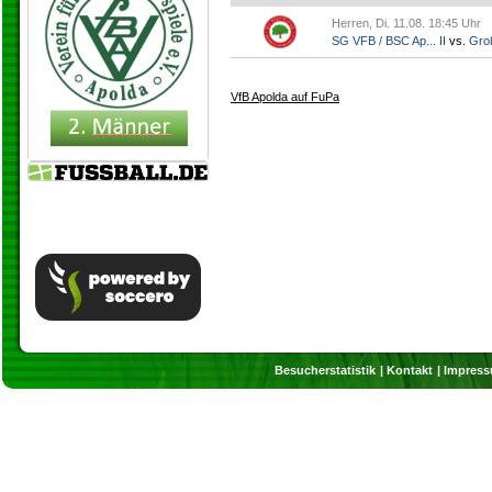
Herren, Di. 11.08. 18:45 Uhr
SG VFB / BSC Ap... II
vs.
Gro
VfB Apolda auf FuPa
Besucherstatistik
Kontakt
Impres