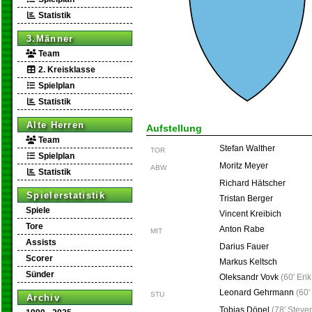
Statistik
3.Männer
Team
2. Kreisklasse
Spielplan
Statistik
Alte Herren
Aufstellung
Team
Stefan Walther
TOR
Spielplan
Moritz Meyer
ABW
Statistik
Richard Hätscher
Spielerstatistik
Tristan Berger
Spiele
Vincent Kreibich
Tore
Anton Rabe
MIT
Assists
Darius Fauer
Scorer
Markus Keltsch
Sünder
Oleksandr Vovk
(
60' Eri
Leonard Gehrmann
(
60'
STU
Archiv
Tobias Döpel
(
78' Steve