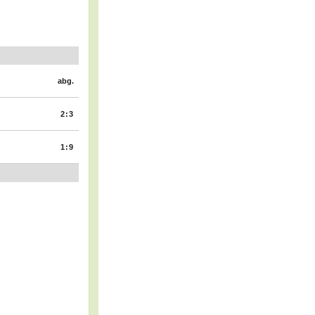
abg.
2:3
1:9