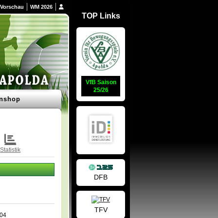
Vorschau
WM 2026
TOP Links
VfB Saison
25/26
nshop
Statistik
DFB
TFV
004