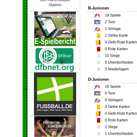
zum Hans-Geupel
Stadion
B-Junioren
19
Spiele
2
Tore
1
Vorlage
1
Gelbe Karte
0
Gelb-Rote Karten
0
Rote Karten
S
15 Siege
U
0 Unentschieden
N
5 Niederlagen
D-Junioren
10
Spiele
0
Tore
0
Vorlagen
0
Gelbe Karten
0
Gelb-Rote Karten
0
Rote Karten
S
2 Siege
U
1 Unentschieden