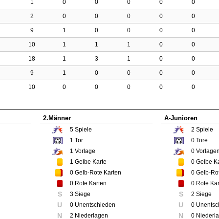
1
0
0
0
0
0
2
0
0
0
0
0
9
1
0
0
0
0
10
1
1
1
0
0
18
1
3
1
0
0
9
1
0
0
0
0
10
0
0
0
0
0
2.Männer
A-Junioren
5
Spiele
2
Spiele
1
Tor
0
Tore
1
Vorlage
0
Vorlage
1
Gelbe Karte
0
Gelbe Ka
0
Gelb-Rote Karten
0
Gelb-Rot
0
Rote Karten
0
Rote Kar
S
S
3 Siege
2 Siege
U
U
0 Unentschieden
0 Unentsc
N
N
2 Niederlagen
0 Niederl