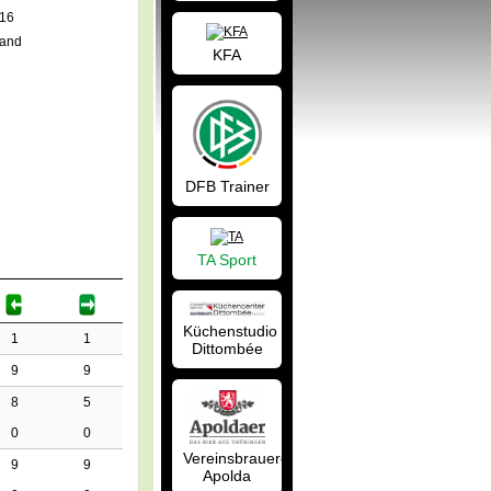
016
land
KFA
DFB Trainer
TA Sport
Küchenstudio
1
1
Dittombée
9
9
8
5
0
0
Vereinsbrauerei
9
9
Apolda