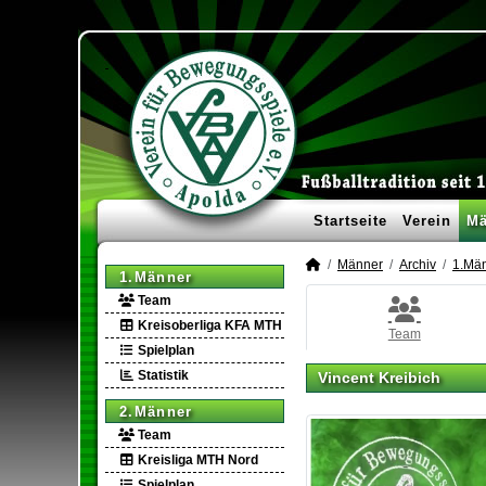
Startseite
Verein
Mä
Männer
Archiv
1.Mä
1.Männer
Team
Kreisoberliga KFA MTH
Team
Spielplan
Statistik
Vincent Kreibich
2.Männer
Team
Kreisliga MTH Nord
Spielplan