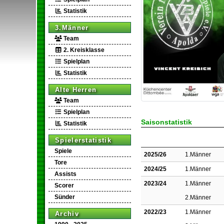
Statistik
3.Männer
Team
2. Kreisklasse
Spielplan
Statistik
Alte Herren
Team
Spielplan
Saisonstatistik
Statistik
Spielerstatistik
Spiele
2025/26
1.Männer
Tore
2024/25
1.Männer
Assists
2023/24
1.Männer
Scorer
Sünder
2.Männer
2022/23
1.Männer
Archiv