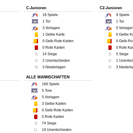
C-Junioren
C2-Junioren
18
Spiele
9
Spiele
1
Tor
1
Tor
3
Vorlagen
0
Vorlage
1
Gelbe Karte
0
Gelbe Ka
0
Gelb-Rote Karten
0
Gelb-Rot
0
Rote Karten
0
Rote Kar
S
S
14 Siege
5 Siege
U
U
2 Unentschieden
1 Unentsc
N
N
3 Niederlagen
3 Niederl
ALLE MANNSCHAFTEN
166
Spiele
5
Tore
5
Vorlagen
3
Gelbe Karten
0
Gelb-Rote Karten
0
Rote Karten
S
74 Siege
U
19 Unentschieden