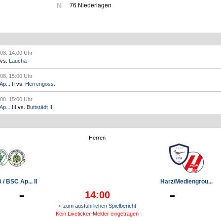
N
76 Niederlagen
.08. 14:00 Uhr
vs.
Laucha
.08. 15:00 Uhr
p... II
vs.
Herrengoss.
.08. 15:00 Uhr
... III
vs.
Buttstädt II
Herren
/ BSC Ap... II
Harz/Mediengrou...
-
-
14:00
» zum ausführlichen Spielbericht
Kein Liveticker-Melder eingetragen