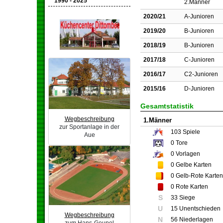
1990 - 2025
2.Männer
2020/21
A-Junioren
2019/20
B-Junioren
2018/19
B-Junioren
2017/18
C-Junioren
2016/17
C2-Junioren
2015/16
D-Junioren
Gesamtstatistik
Wegbeschreibung
1.Männer
zur Sportanlage in der
103
Spiele
Aue
0
Tore
0
Vorlagen
0
Gelbe Karten
0
Gelb-Rote Karten
0
Rote Karten
S
33 Siege
U
15 Unentschieden
Wegbeschreibung
N
56 Niederlagen