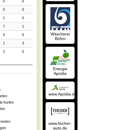
0
0
0
0
1
0
7
1
Wäscherei
0
0
Böhm
1
3
2
0
Energie
Apolda
n
www.Apolda.de
rten
e Karten
ten
hieden
www.fischer-
auto.de
agen