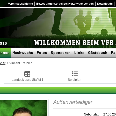
Vereinsgeschichte
Bewegungsmangel bei Heranwachsenden
Downloads
nner
Nachwuchs
Fotos
Sponsoren
Links
Gästebuch
Fa
nner
Vincent Kreibich
Landesklasse Staffel 1
Spielplan
Außenverteidiger
Geburtstag:
27.06.2