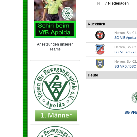
N
7 Niederlagen
Rückblick
Herren, Sa. 01
SG VfB Apolda
Ansetzungen unserer
Herren, So. 02
Teams
SG VFB / BSC A
NEU 2024/25
Herren, So. 02
SG VFB / BSC Ap
Heute
SG VFB 