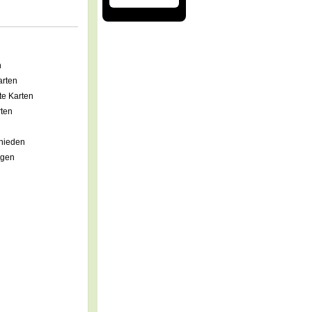
n
rten
e Karten
ten
hieden
agen