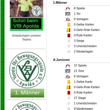
1.Männer
8
Spiele
1
Tor
0
Vorlagen
0
Gelbe Karten
0
Gelb-Rote Karten
0
Rote Karten
Ansetzungen unserer
Teams
S
3 Siege
NEU 2024/25
U
3 Unentschieden
N
2 Niederlagen
A-Junioren
37
Spiele
21
Tore
6
Vorlagen
1
Gelbe Karte
0
Gelb-Rote Karten
0
Rote Karten
S
27 Siege
U
1 Unentschieden
N
9 Niederlagen