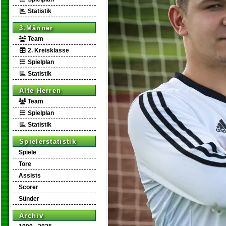
Statistik
3.Männer
Team
2. Kreisklasse
Spielplan
Statistik
Alte Herren
Team
Spielplan
Statistik
Spielerstatistik
Spiele
Tore
Assists
Scorer
Sünder
Archiv