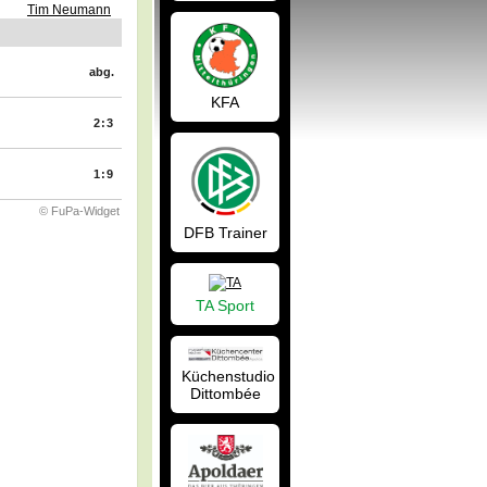
Tim Neumann
abg.
KFA
2:3
1:9
© FuPa-Widget
DFB Trainer
TA Sport
Küchenstudio
Dittombée