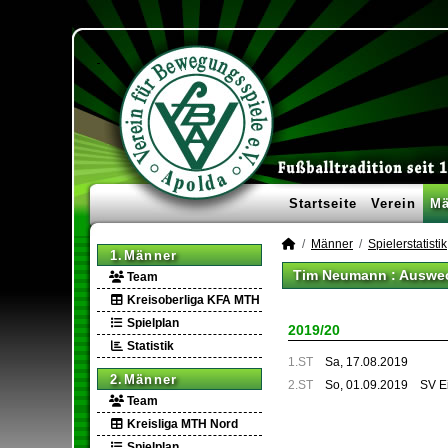
Startseite
Verein
Mä
Männer
Spielerstatistik
1.Männer
Tim Neumann : Auswec
Team
Kreisoberliga KFA MTH
Spielplan
2019/20
Statistik
1.ST
Sa, 17.08.2019
2.Männer
2.ST
So, 01.09.2019
SV Ei
Team
Kreisliga MTH Nord
Spielplan