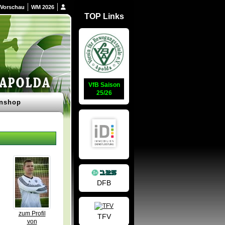
Vorschau
WM 2026
TOP Links
VfB Saison
25/26
nshop
DFB
zum Profil
TFV
von