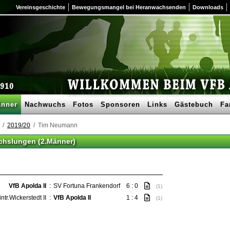
Vereinsgeschichte
Bewegungsmangel bei Heranwachsenden
Downloads
nner
Nachwuchs
Fotos
Sponsoren
Links
Gästebuch
Fa
2019/20
Tim Neumann
hslungen (2.Männer)
VfB Apolda II
:
SV Fortuna Frankendorf
6 : 0
(1)
ntr.Wickerstedt II
:
VfB Apolda II
1 : 4
(1)