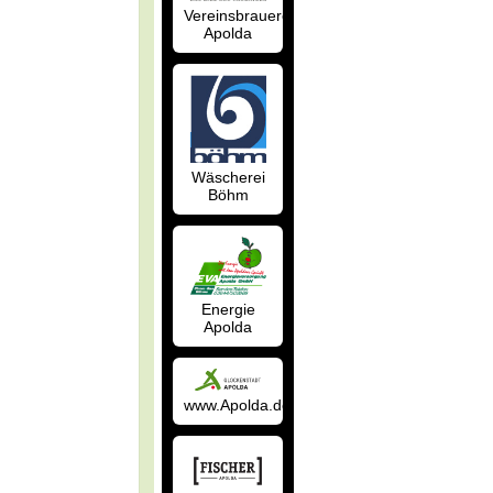
Vereinsbrauerei
Apolda
Wäscherei
Böhm
Energie
Apolda
www.Apolda.de