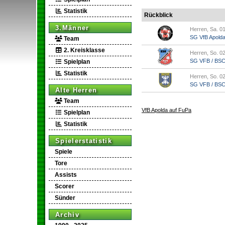
Statistik
Rückblick
3.Männer
Herren, Sa. 01
SG VfB Apold
Team
2. Kreisklasse
Herren, So. 02
SG VFB / BSC A
Spielplan
Statistik
Herren, So. 02
SG VFB / BSC A
Alte Herren
Team
VfB Apolda auf FuPa
Spielplan
Statistik
Spielerstatistik
Spiele
Tore
Assists
Scorer
Sünder
Archiv