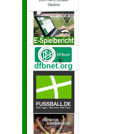
zum Hans-Geupel
Stadion