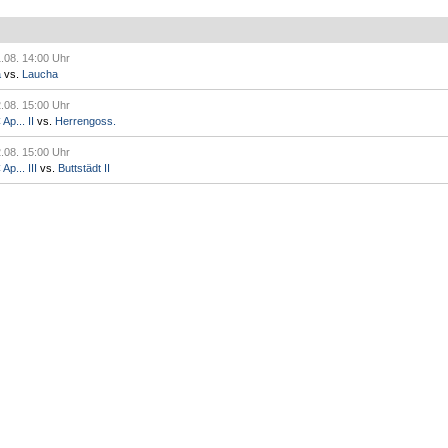
.08. 14:00 Uhr
a
vs.
Laucha
.08. 15:00 Uhr
p... II
vs.
Herrengoss.
.08. 15:00 Uhr
p... III
vs.
Buttstädt II