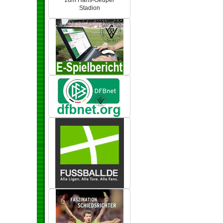
zum Hans-Geupel
Stadion