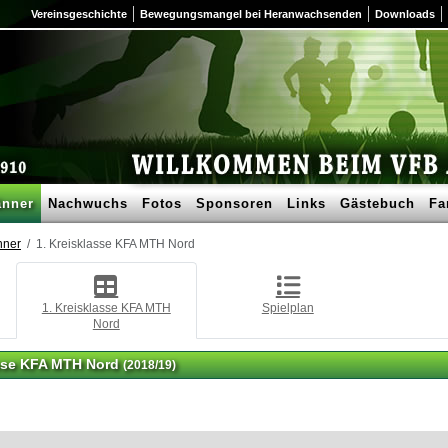
Vereinsgeschichte
Bewegungsmangel bei Heranwachsenden
Downloads
nner
Nachwuchs
Fotos
Sponsoren
Links
Gästebuch
Fa
nner
1. Kreisklasse KFA MTH Nord
1. Kreisklasse KFA MTH
Spielplan
Nord
asse KFA MTH Nord
(2018/19)