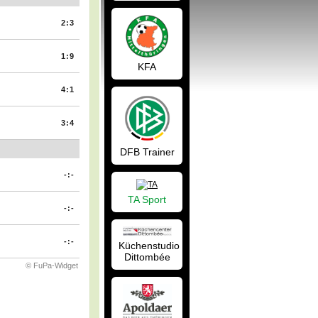
2:3
1:9
KFA
4:1
3:4
DFB Trainer
-:-
TA Sport
-:-
-:-
Küchenstudio
Dittombée
© FuPa-Widget