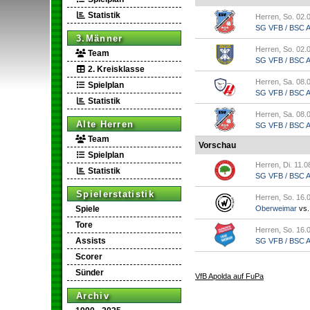
Statistik
Herren, So. 02.
SG VFB / BSC Ap
3.Männer
Herren, So. 02.
Team
SG VFB / BSC Ap.
2. Kreisklasse
Herren, Sa. 08.
Spielplan
SG VFB / BSC Ap
Statistik
Herren, Sa. 08.
Alte Herren
SG VFB / BSC Ap.
Team
Vorschau
Spielplan
Herren, Di. 11.0
Statistik
SG VFB / BSC Ap
Spielerstatistik
Herren, So. 16.
Spiele
Oberweimar
vs
Tore
Herren, So. 16.
Assists
SG VFB / BSC Ap
Scorer
Sünder
VfB Apolda auf FuPa
Archiv