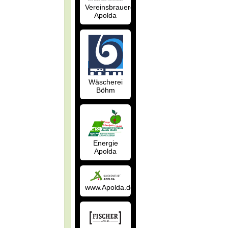
Vereinsbrauerei
Apolda
Wäscherei
Böhm
Energie
Apolda
www.Apolda.de