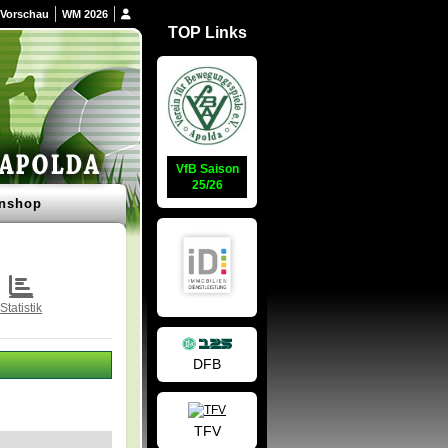
Vorschau
WM 2026
TOP Links
VfB Saison
25/26
nshop
Statistik
DFB
TFV