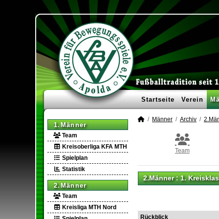
Startseite
Verein
Mä
Männer
Archiv
2.Mä
1.Männer
Team
Kreisoberliga KFA MTH
Team
Spielplan
Statistik
2.Männer :
1. Kreiskl
2.Männer
Team
Kreisliga MTH Nord
Rückblick
Spielplan