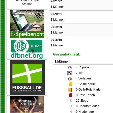
zum Hans-Geupel
2021/22
Stadion
1.Männer
2020/21
1.Männer
2019/20
1.Männer
2018/19
1.Männer
Gesamtstatistik
1.Männer
43
Spiele
7
Tore
4
Vorlagen
1
Gelbe Karte
0
Gelb-Rote Karten
0
Rote Karten
S
25 Siege
U
9 Unentschieden
N
9 Niederlagen