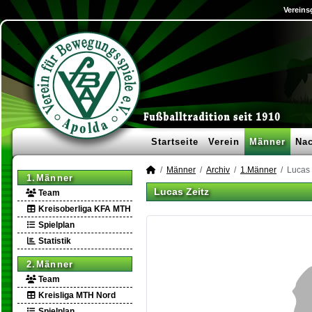
Vereins
Startseite
Verein
Männer
Na
Männer
Archiv
1.Männer
Lucas 
1.Männer
Lucas Zeitz
Team
Kreisoberliga KFA MTH
Spielplan
Statistik
2.Männer
Team
Kreisliga MTH Nord
Spielplan