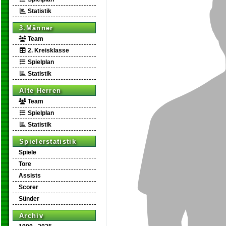
Statistik
3.Männer
Team
2. Kreisklasse
Spielplan
Statistik
Alte Herren
Team
Spielplan
Statistik
Spielerstatistik
Spiele
Tore
Assists
Scorer
Sünder
Archiv