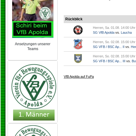
Rückblick
Herren, Sa. 01.08. 14:00 Uhr
SG VfB Apolda
vs.
Laucha
Herren, So. 02.08. 15:00 Uhr
Ansetzungen unserer
SG VFB / BSC Ap... II
vs.
Her
Teams
NEU 2024/25
Herren, So. 02.08. 15:00 Uhr
SG VFB / BSC Ap... III
vs.
But
VfB Apolda auf FuPa