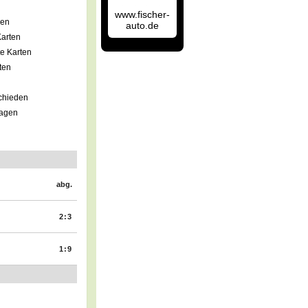
www.fischer-
gen
auto.de
arten
e Karten
ten
chieden
lagen
abg.
2:3
1:9