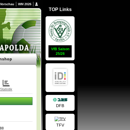
Vorschau
WM 2026
TOP Links
VfB Saison
25/26
nshop
Statistik
DFB
TFV
988