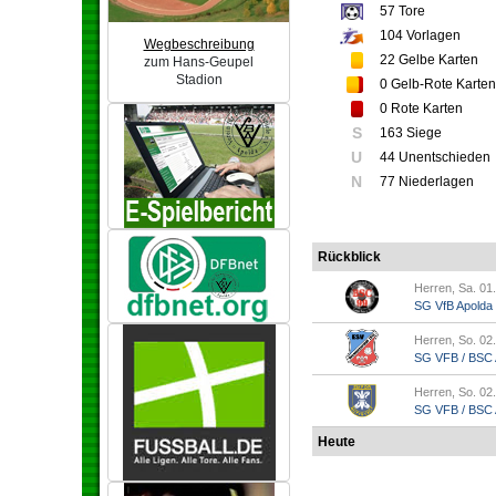
57
Tore
104
Vorlagen
Wegbeschreibung
22
Gelbe Karten
zum Hans-Geupel
Stadion
0
Gelb-Rote Karten
0
Rote Karten
S
163 Siege
U
44 Unentschieden
N
77 Niederlagen
Rückblick
Herren, Sa. 01
SG VfB Apolda
Herren, So. 02
SG VFB / BSC A
Herren, So. 02
SG VFB / BSC Ap
Heute