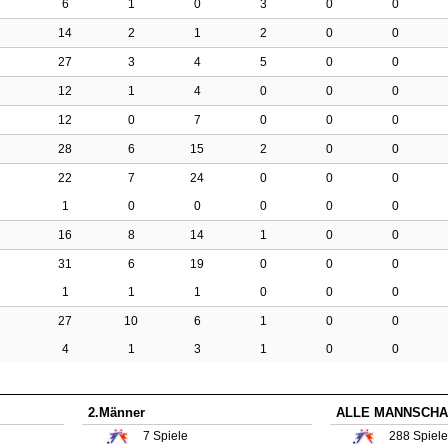
6
1
0
3
0
0
14
2
1
2
0
0
27
3
4
5
0
0
12
1
4
0
0
0
12
0
7
0
0
0
28
6
15
2
0
0
22
7
24
0
0
0
1
0
0
0
0
0
16
8
14
1
0
0
31
6
19
0
0
0
1
1
1
0
0
0
27
10
6
1
0
0
4
1
3
1
0
0
2.Männer
ALLE MANNSCHA
7
Spiele
288
Spiele