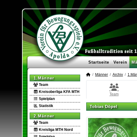
Startseite
Verein
Mä
Männer
Archiv
1.Mä
1.Männer
Team
Kreisoberliga KFA MTH
Team
Spielplan
Statistik
Tobias Döpel
2.Männer
Team
Kreisliga MTH Nord
Spielplan