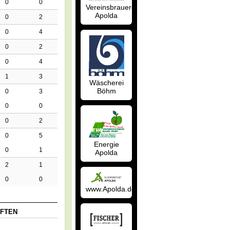
0
0
Vereinsbrauerei
Apolda
0
2
0
4
0
2
0
4
1
3
Wäscherei
Böhm
0
3
0
0
0
2
0
5
Energie
0
1
Apolda
2
1
0
0
www.Apolda.de
FTEN