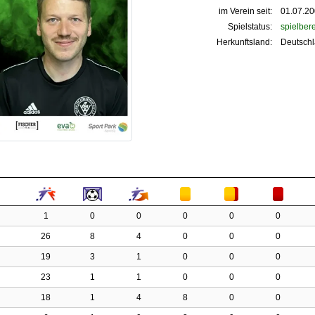
im Verein seit:
01.07.2
Spielstatus:
spielbere
Herkunftsland:
Deutsch
1
0
0
0
0
0
26
8
4
0
0
0
19
3
1
0
0
0
23
1
1
0
0
0
18
1
4
8
0
0