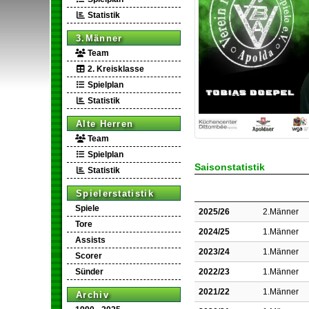
Statistik
3.Männer
Team
2. Kreisklasse
Spielplan
Statistik
Alte Herren
Team
Spielplan
Saisonstatistik
Statistik
Spielerstatistik
Spiele
2025/26
2.Männer
Tore
2024/25
1.Männer
Assists
2023/24
1.Männer
Scorer
2022/23
1.Männer
Sünder
2021/22
1.Männer
Archiv