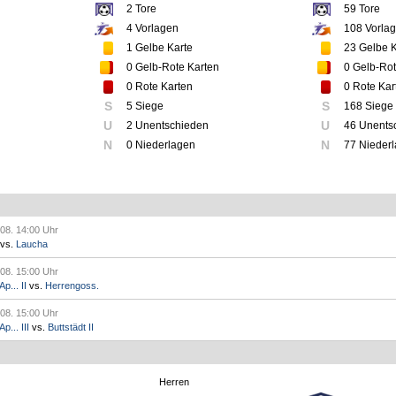
2
Tore
59
Tore
4
Vorlagen
108
Vorla
1
Gelbe Karte
23
Gelbe K
0
Gelb-Rote Karten
0
Gelb-Rot
0
Rote Karten
0
Rote Kar
S
S
5 Siege
168 Siege
U
U
2 Unentschieden
46 Unents
N
N
0 Niederlagen
77 Nieder
.08. 14:00 Uhr
vs.
Laucha
.08. 15:00 Uhr
p... II
vs.
Herrengoss.
.08. 15:00 Uhr
... III
vs.
Buttstädt II
Herren