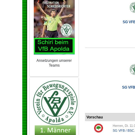
SG VFB 
Ansetzungen unserer
Teams
NEU 2024/25
SG VFB 
Vorschau
Herren, Di. 11.
SG VFB / BSC A