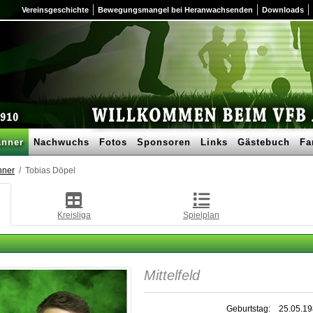
Vereinsgeschichte
Bewegungsmangel bei Heranwachsenden
Downloads
nner
Nachwuchs
Fotos
Sponsoren
Links
Gästebuch
Fa
nner
Tobias Döpel
Kreisliga
Spielplan
Mittelfeld
Geburtstag:
25.05.1