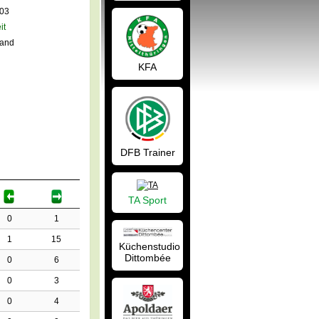
003
it
land
KFA
DFB Trainer
TA Sport
0
1
1
15
Küchenstudio
Dittombée
0
6
0
3
0
4