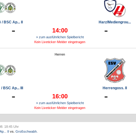
/ BSC Ap... II
Harz/Mediengrou...
-
-
14:00
» zum ausführlichen Spielbericht
Kein Liveticker-Melder eingetragen
Herren
/ BSC Ap... III
Herrengoss. II
-
-
16:00
» zum ausführlichen Spielbericht
Kein Liveticker-Melder eingetragen
08. 18:45 Uhr
p... II
vs.
Großschwabh.