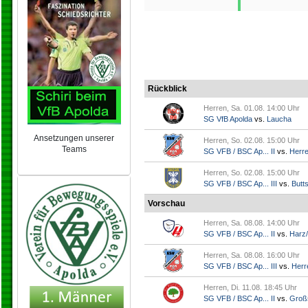
Rückblick
Herren, Sa. 01.08. 14:00 Uhr
SG VfB Apolda
vs.
Laucha
Ansetzungen unserer
Herren, So. 02.08. 15:00 Uhr
Teams
SG VFB / BSC Ap... II
vs.
Herr
NEU 2024/25
Herren, So. 02.08. 15:00 Uhr
SG VFB / BSC Ap... III
vs.
Butts
Vorschau
Herren, Sa. 08.08. 14:00 Uhr
SG VFB / BSC Ap... II
vs.
Harz/
Herren, Sa. 08.08. 16:00 Uhr
SG VFB / BSC Ap... III
vs.
Herr
Herren, Di. 11.08. 18:45 Uhr
SG VFB / BSC Ap... II
vs.
Groß