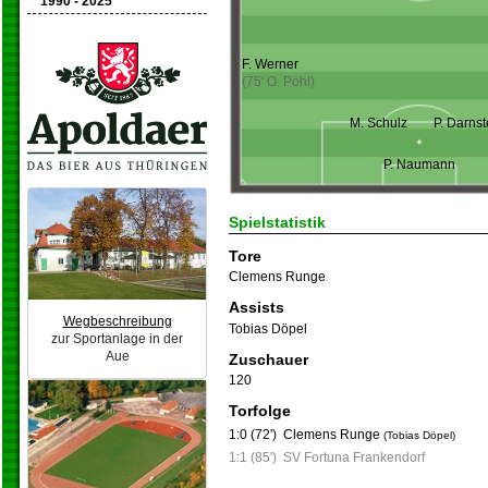
1990 - 2025
F. Werner
(75' O. Pohl)
M. Schulz
P. Darnst
P. Naumann
Spielstatistik
Tore
Clemens Runge
Assists
Wegbeschreibung
Tobias Döpel
zur Sportanlage in der
Aue
Zuschauer
120
Torfolge
1:0 (72')
Clemens Runge
(Tobias Döpel)
1:1 (85')
SV Fortuna Frankendorf