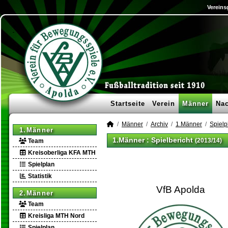
Vereins
Startseite
Verein
Männer
Na
Männer
Archiv
1.Männer
Spielp
1.Männer
1.Männer :
Spielbericht
(2013/14)
Team
Kreisoberliga KFA MTH
Spielplan
Statistik
VfB Apolda
2.Männer
Team
Kreisliga MTH Nord
Spielplan