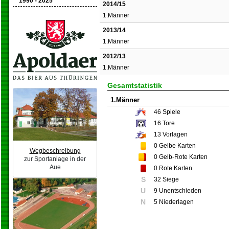
1990 - 2025
2014/15
1.Männer
2013/14
1.Männer
2012/13
1.Männer
Gesamtstatistik
1.Männer
46
Spiele
16
Tore
13
Vorlagen
0
Gelbe Karten
Wegbeschreibung
0
Gelb-Rote Karten
zur Sportanlage in der
Aue
0
Rote Karten
S
32 Siege
U
9 Unentschieden
N
5 Niederlagen