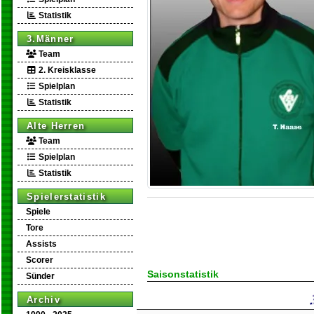
Statistik
3.Männer
Team
2. Kreisklasse
Spielplan
Statistik
Alte Herren
Team
Spielplan
Statistik
Spielerstatistik
Spiele
Tore
Assists
Scorer
Saisonstatistik
Sünder
Archiv