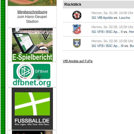
Rückblick
Wegbeschreibung
Herren, Sa. 01.08. 14:00 Uhr
zum Hans-Geupel
SG VfB Apolda
vs.
Laucha
Stadion
Herren, So. 02.08. 15:00 Uhr
SG VFB / BSC Ap... II
vs.
Her
Herren, So. 02.08. 15:00 Uhr
SG VFB / BSC Ap... III
vs.
But
VfB Apolda auf FuPa