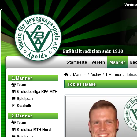
Vereins
Startseite
Verein
Männer
Na
Männer
Archiv
1.Männer
Tobia
1.Männer
Tobias Haase
Team
Kreisoberliga KFA MTH
Spielplan
Statistik
2.Männer
Team
Kreisliga MTH Nord
Spielplan